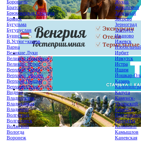
Боровичи
Жуков
Братск
Жуковский
Брюховецкая Станица
Заречный
Брянск
Зверево
Бугульма
Зерноград
Бугуруслан
Златоуст
Буинск
Иваново
В.Устюг+киров
Ижевск
Варна
Изобильны
Великие Луки
Ирбит
Великий Новгород
Иркутск
Великий Устюг
Истра
Верхний Тагил
Ишим
Верхний Уфалей
Йошкар-Ол
Верхняя Пышма
Казань
Верхняя Салда
Калинингр
Видное
Калуга
Владивосток
Каменск-
Владикавказ
Уральский
Владимир
Каменск-
Волгоград
Шахтински
Волгодонск
Камчатка
Волжский
Камышин
Вологда
Камышлов
Воронеж
Каневская