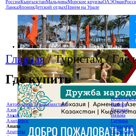
России
Кыргызстан
Мальдивы
Морские круизы
ОАЭ
Оман
Росс
Ланка
Япония
Детский отдых
Прием на Урале
Главная
/
Туристам
/
Где 
Где купить
Всеволожск
Автобусный Тур (Казахстан)
Выборг
Азов
Вязники
Аксай
Вязьма
Алапаевск
Гатчина
Анапа
Геленджик
Апатиты
Геленджик