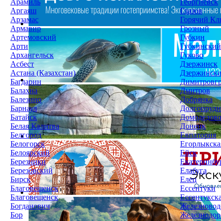
Арамиль
Георгиевск
Аргаяш
Глазов
Арзамас
Горячий Кл
Армавир
Грозный
Артемовский
Губкин
Арти
Губкинский
Архангельск
Гуково
Асбест
Дзержинск
Астана (Казахстан)
Дзержинск
Багдарин
Димитровг
Балахна
Дмитров
Балезино
Добрянка
Барнаул
Долгопруд
Батайск
Домодедов
Белая Калитва
Донецк
Белгород
Евпатория
Белогорск
Егорлыкска
Белоярский
Ейск
Березники
Екатеринбу
Березовский
Елабуга
Бирск
Елец
Благовещенск
Ессентуки
Благовещенск
Ессентукск
Богданович
Железновод
Бор
Железнодо