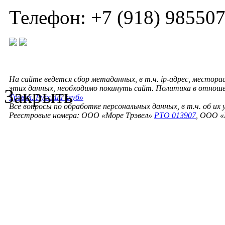
Телефон: +7 (918) 98550
На сайте ведется сбор метаданных, в т.ч. ip-адрес, местора
этих данных, необходимо покинуть сайт. Политика в отнош
Закрыть
Трэвел. Русский клуб»
Все вопросы по обработке персональных данных, в т.ч. об их
Реестровые номера: ООО «Море Трэвел»
РТО 013907
, ООО «