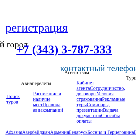
регистрация
й город
+7 (343) 3-787-333
контактный телефо
Агентствам
Тур
Кабинет
Авиаперелеты
агента
Сотрудничество,
Расписание и
договоры
Условия
Поиск
наличие
страхования
Рекламные
туров
мест
Правила
туры
Семинары,
авиакомпаний
презентации
Выдача
документов
Способы
оплаты
Абхазия
Азербайджан
Армения
Беларусь
Босния и Герцеговина