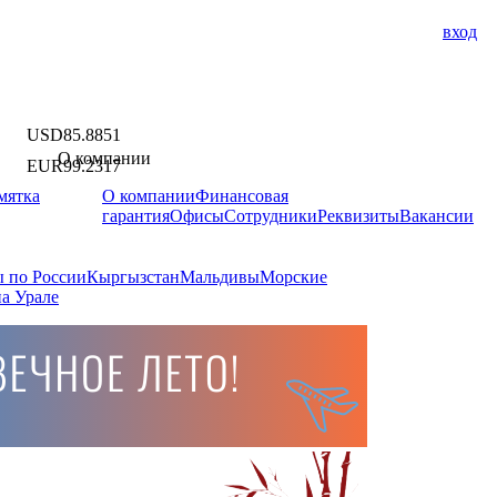
вход
USD
85.8851
О компании
EUR
99.2317
мятка
О компании
Финансовая
гарантия
Офисы
Сотрудники
Реквизиты
Вакансии
 по России
Кыргызстан
Мальдивы
Морские
а Урале