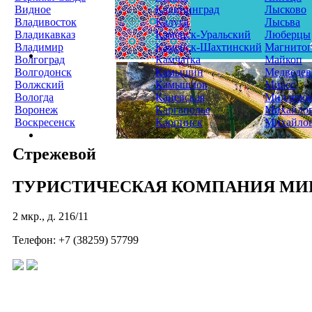
Видное
Калининград
Лысково
Владивосток
Калуга
Лысьва
Владикавказ
Каменск-Уральский
Люберцы
Владимир
Каменск-Шахтинский
Магнитог
Волгоград
Камчатка
Майкоп
Волгодонск
Камышин
Медведев
Волжский
Камышлов
Миасс
Вологда
Каневская
Миллеро
Воронеж
Каргаполье
Михайло
Воскресенск
Карпинск
Михайло
Стрежевой
ТУРИСТИЧЕСКАЯ КОМПАНИЯ МИ
2 мкр., д. 216/11
Телефон: +7 (38259) 57799