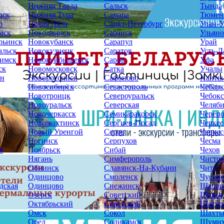
Нижняя Тавда
Сальск
Тында
рск
Нижняя Тура
Самара
Тюмен
р
Новая Ляля
Санкт-Петербург
Улан-У
мск
Новодвинск
Саранск
Ульяно
рьинск
Новокубанск
Сарапул
Урай
альск
Новокузнецк
Саратов
Усть-Л
имск
Новокуйбышевск
Саров
Уфа
ск
Новомосковск
Сатка
Учалы
ин
Новороссийск
Сафоново
Ханты
Новосибирск
Севастополь
Чебарк
р
Новотроицк
Североуральск
Чебок
Новоуральск
Северская
Челяб
Новочеркасск
Семикаракорск
Череп
Новошахтинск
Сергиев-Посад
Черкес
Новый Уренгой
Серов
Черкес
Ногинск
Серпухов
Чесма
я
Ноябрьск
Сибай
Чехов
Нягань
Симферополь
Чисто
Обнинск
Славянск-На-Кубани
Чита
Одинцово
Смоленск
Чусов
дская
Одинцово
Снежинск
Шадри
Озерск
Советский
Шарья
Октябрьский
Советский
Шатур
Омск
Сокол
Шахт
Орел
Соликамск
Шуми