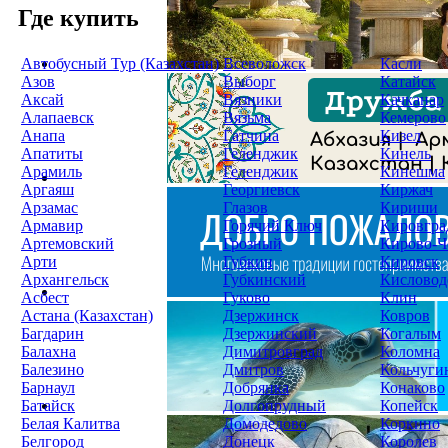
Где купить
Автобусный Тур (Казахстан)
Всеволожск
Касли
Азов
Выборг
Катайск
Аксай
Вязники
Качканар
Алапаевск
Вязьма
Кемерово
Анапа
Гатчина
Кизел
Апатиты
Геленджик
Кинель
Арамиль
Геленджик
Кинешма
Аргаяш
Георгиевск
Киржач
Арзамас
Глазов
Кириши
Армавир
Горячий Ключ
Кировгра
Артемовский
Грозный
Кирово-Ч
Арти
Губкин
Кировск
Архангельск
Губкинский
Кисловод
Асбест
Гуково
Клин
Астана (Казахстан)
Дзержинск
Ковров
Багдарин
Дзержинский
Когалым
Балахна
Димитровград
Коломна
Балезино
Дмитров
Кольчуги
Барнаул
Добрянка
Конаково
Батайск
Долгопрудный
Копейск
Белая Калитва
Домодедово
Коркино
Белгород
Донецк
Королев