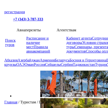
регистрация
+7 (343) 3-787-333
Авиаперелеты
Агентствам
Расписание и
Кабинет агента
Сотрудни
Поиск
наличие
договоры
Условия страхо
туров
мест
Правила
туры
Семинары, презент
авиакомпаний
документов
Способы опл
Абхазия
Азербайджан
Армения
Беларусь
Босния и Герцеговина
круизы
ОАЭ
Оман
Россия
Сейшелы
Сербия
Таджикистан
Турция
Главная
/
Туристам
/
Где купить