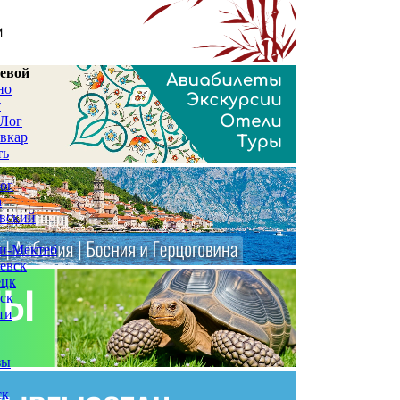
евой
но
т
 Лог
вкар
ть
ог
а
вский
и-Мектеб
евск
ецк
ск
ти
зы
ск