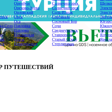
Оренбург
Солнечногорск
Щелко
Орехово-Зуево
Солнечногорск
Электр
Орловский
Соль-Илецк
Элист
орск
Орск
Сортавала
Энгель
Оса
Сосновый Бор
Югорс
ка Село
Павловка
Сочи
Южноу
Павлово
Среднеуральск
Якутс
во
Павловская
Ставрополь
Ялуто
вск
Пенза
Старый Оскол
Яросла
вск
Первоуральск
Стерлитамак
Р ПУТЕШЕСТВИЙ