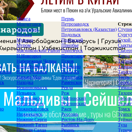
Можга
Пермь
Мончегорск
Петрозаводск
Стреж
Морозовск
Петропавловск (Казахстан)
Ступи
Москва
Подольск
Сургу
Мурино
Полевской
Сухой
Муром
Приобье
Сыкты
Мясниковский Район
Приозерск
Сысер
Н.Новгород
Пролетарск
Тавда
Набережные Челны
Псков
Таганр
д
Наро-Фоминск
Пушкино
Талиц
епецк
Наро-Фоминск
Пыть-Ях
Тарасо
Нарьян-Мар
Пятигорск
Тверь
ск
Находка
Раменское
Терекл
Невинномысск
Ревда
Тимаш
Невьянск
Реж
Тихор
Нефтекамск
Рефтинский
Тоболь
Нефтеюганск
Рефтинский
Тольят
но
Нижневартовск
Ржев
Томск
Нижнекамск
Россошь
Туапсе
Нижние Серги
Ростов-На-Дону
Туйма
Нижний Тагил
Рыбинск
Тула
Нижняя Салда
Рязань
Турин