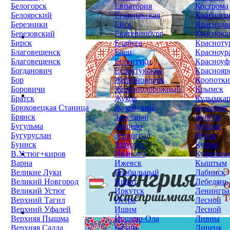
Белогорск
Евпатория
Кострома
Белоярский
Егорлыкская
Красного
Березники
Ейск
Краснода
Березовский
Екатеринбург
Краснока
Бирск
Елабуга
Красноту
Благовещенск
Елец
Красноур
Благовещенск
Ессентуки
Красноуф
Богданович
Ессентукская
Краснояр
Бор
Железноводск
Кропотк
Боровичи
Железнодорожный
Крымск
Братск
Жуков
Кудымка
Брюховецкая Станица
Жуковский
Кумертау
Брянск
Заречный
Кунгур
Бугульма
Зверево
Курган
Бугуруслан
Зерноград
Курск
Буинск
Златоуст
Кушва
В.Устюг+киров
Иваново
Кущевска
Варна
Ижевск
Кыштым
Великие Луки
Изобильный
Лабинск
Великий Новгород
Ирбит
Лебедянь
Великий Устюг
Иркутск
Ленингра
Верхний Тагил
Истра
Лесной
Верхний Уфалей
Ишим
Лесной
Верхняя Пышма
Йошкар-Ола
Ливны
Верхняя Салда
Казань
Липецк