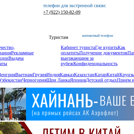
телефон для экстренной связи:
+7 (922) 150-82-09
контактный телефон:
Туристам
чество,
Кабинет туриста
Где купить
Как
вания
Рекламные
оплатить
Получение документов
Па
ации
Выдача
выезжающим за
аты
рубеж
Конфиденциальность
Венгрия
Вьетнам
Грузия
Индия
Кавказ
Казахстан
Катар
Китай
Круизы
Узбекистан
Черногория
Шри Ланка
Япония
Детский отдых
Прием н