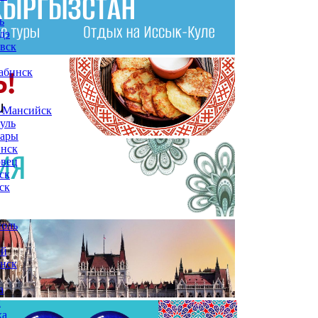
ь
дэ
вск
абинск
-Мансийск
уль
сары
инск
овец
ск
ск
поль
ой
нск
а
ы
ха