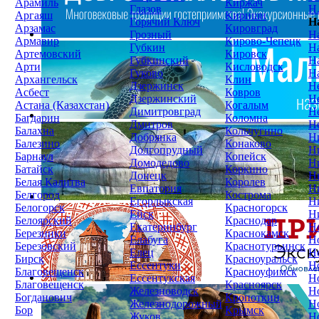
Арамиль
Киржач
Глазов
Н
Аргаяш
Кириши
Горячий Ключ
Н
Арзамас
Кировград
Грозный
Н
Армавир
Кирово-Чепецк
Губкин
Н
Артемовский
Кировск
Губкинский
Н
Арти
Кисловодск
Гуково
Н
Архангельск
Клин
Дзержинск
Н
Асбест
Ковров
Дзержинский
Н
Астана (Казахстан)
Когалым
Димитровград
Н
Багдарин
Коломна
Дмитров
Н
Балахна
Кольчугино
Добрянка
Н
Балезино
Конаково
Долгопрудный
Н
Барнаул
Копейск
Домодедово
Н
Батайск
Коркино
Донецк
Н
Белая Калитва
Королев
Евпатория
Н
Белгород
Кострома
Егорлыкская
Н
Белогорск
Красногорск
Ейск
Н
Белоярский
Краснодар
Екатеринбург
Н
Березники
Краснокамск
Елабуга
Н
Березовский
Краснотурьинск
Елец
Н
Бирск
Красноуральск
Ессентуки
Н
Благовещенск
Красноуфимск
Ессентукская
Н
Благовещенск
Красноярск
Железноводск
Н
Богданович
Кропоткин
Железнодорожный
Н
Бор
Крымск
Жуков
Н