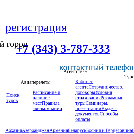
регистрация
й город
+7 (343) 3-787-333
контактный телефо
Агентствам
Тур
Кабинет
Авиаперелеты
агента
Сотрудничество,
Расписание и
договоры
Условия
Поиск
наличие
страхования
Рекламные
туров
мест
Правила
туры
Семинары,
авиакомпаний
презентации
Выдача
документов
Способы
оплаты
Абхазия
Азербайджан
Армения
Беларусь
Босния и Герцеговина