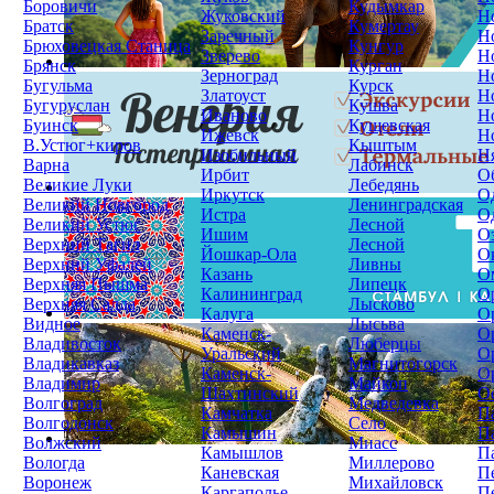
Боровичи
Кудымкар
Жуковский
Н
Братск
Кумертау
Заречный
Н
Брюховецкая Станица
Кунгур
Зверево
Н
Брянск
Курган
Зерноград
Н
Бугульма
Курск
Златоуст
Н
Бугуруслан
Кушва
Иваново
Н
Буинск
Кущевская
Ижевск
Н
В.Устюг+киров
Кыштым
Изобильный
Н
Варна
Лабинск
Ирбит
О
Великие Луки
Лебедянь
Иркутск
О
Великий Новгород
Ленинградская
Истра
О
Великий Устюг
Лесной
Ишим
О
Верхний Тагил
Лесной
Йошкар-Ола
О
Верхний Уфалей
Ливны
Казань
О
Верхняя Пышма
Липецк
Калининград
О
Верхняя Салда
Лысково
Калуга
О
Видное
Лысьва
Каменск-
О
Владивосток
Люберцы
Уральский
О
Владикавказ
Магнитогорск
Каменск-
О
Владимир
Майкоп
Шахтинский
О
Волгоград
Медведевка
Камчатка
П
Волгодонск
Село
Камышин
П
Волжский
Миасс
Камышлов
П
Вологда
Миллерово
Каневская
П
Воронеж
Михайловск
Каргаполье
П