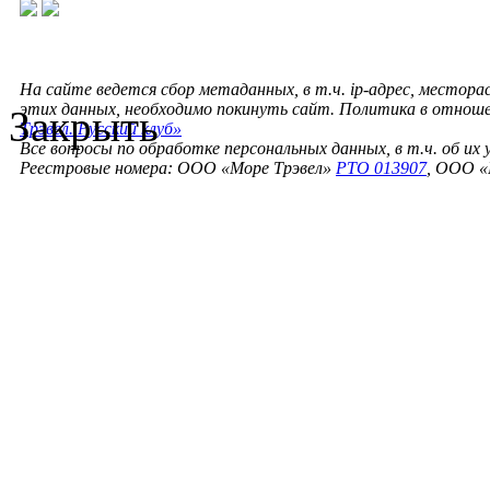
На сайте ведется сбор метаданных, в т.ч. ip-адрес, местора
этих данных, необходимо покинуть сайт. Политика в отнош
Закрыть
Трэвел. Русский клуб»
Все вопросы по обработке персональных данных, в т.ч. об их
Реестровые номера: ООО «Море Трэвел»
РТО 013907
, ООО «