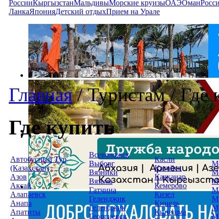
России
Кыргызстан
Мальдивы
Морские круизы
ОАЭ
Оман
Росс
Ланка
Япония
Детский отдых
Прием на Урале
Главная
/
Туристам
/
Где 
Где купить
Всеволожск
Автобусный Тур
Касли
Выборг
М
(Казахстан)
Катайск
Вязники
М
Азов
Качканар
Вязьма
М
Аксай
Кемерово
Гатчина
М
Алапаевск
Кизел
Геленджик
М
Анапа
Кинель
Геленджик
М
Апатиты
Кинешма
Георгиевск
М