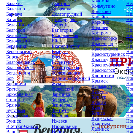
Коломна
Балахна
Дмитров
Не
Кольчугино
Балезино
Добрянка
Не
Конаково
Барнаул
Долгопрудный
Ни
Копейск
Батайск
Домодедово
Ни
Коркино
Белая Калитва
Донецк
Ни
Королев
Белгород
Евпатория
Ни
Кострома
Белогорск
Егорлыкская
Ни
Красногорск
Белоярский
Ейск
Ни
Краснодар
Березники
Екатеринбург
Ни
Краснокамск
Березовский
Елабуга
Но
Краснотурьинск
Бирск
Елец
Но
Красноуральск
Благовещенск
Ессентуки
Но
Красноуфимск
Благовещенск
Ессентукская
Но
Красноярск
Богданович
Железноводск
Но
Кропоткин
Бор
Железнодорожный
Но
Крымск
Боровичи
Жуков
Но
Кудымкар
Братск
Жуковский
Но
Кумертау
Брюховецкая
Заречный
Но
Кунгур
Станица
Зверево
Но
Курган
Брянск
Зерноград
Но
Курск
Бугульма
Златоуст
Но
Кушва
Бугуруслан
Иваново
Но
Кущевская
Буинск
Ижевск
Но
Кыштым
В.Устюг+киров
Изобильный
Но
Лабинск
Варна
Ирбит
Ня