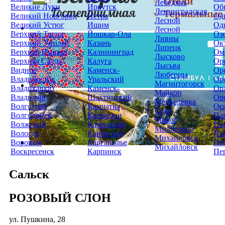
Лебедянь
Великие Луки
Иркутск
Об
Ленинградская
Великий Новгород
Истра
Од
Лесной
Великий Устюг
Ишим
Од
Лесной
Верхний Тагил
Йошкар-Ола
Оз
Ливны
Верхний Уфалей
Казань
Ок
Липецк
Верхняя Пышма
Калининград
Ом
Лысково
Верхняя Салда
Калуга
Ор
Лысьва
Видное
Каменск-
Ор
Люберцы
Владивосток
Уральский
Ор
Магнитогорск
Владикавказ
Каменск-
Ор
Майкоп
Владимир
Шахтинский
Ор
Медведевка
Волгоград
Камчатка
Ос
Село
Волгодонск
Камышин
Па
Миасс
Волжский
Камышлов
Па
Миллерово
Вологда
Каневская
Па
Михайловск
Воронеж
Каргаполье
Пе
Михайловск
Воскресенск
Карпинск
Пе
Сальск
РОЗОВЫЙ СЛОН
ул. Пушкина, 28