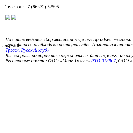
Телефон: +7 (86372) 52595
На сайте ведется сбор метаданных, в т.ч. ip-адрес, местора
этих данных, необходимо покинуть сайт. Политика в отнош
Закрыть
Трэвел. Русский клуб»
Все вопросы по обработке персональных данных, в т.ч. об их
Реестровые номера: ООО «Море Трэвел»
РТО 013907
, ООО «