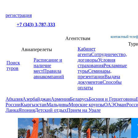
регистрация
+7 (343) 3-787-333
контактный телеф
Агентствам
Тур
Кабинет
Авиаперелеты
агента
Сотрудничество,
Расписание и
договоры
Условия
Поиск
наличие
страхования
Рекламные
туров
мест
Правила
туры
Семинары,
авиакомпаний
презентации
Выдача
документов
Способы
оплаты
Абхазия
Азербайджан
Армения
Беларусь
Босния и Герцеговина
России
Кыргызстан
Мальдивы
Морские круизы
ОАЭ
Оман
Росс
Ланка
Япония
Детский отдых
Прием на Урале