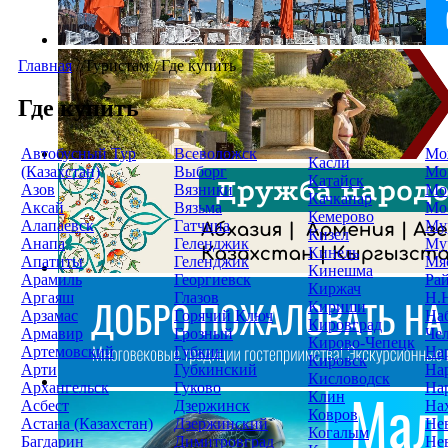
Главная
/
Туристам
/
Где купить
Где купить
Автобусный Тур
Всеволожск
Мо
Касли
(Казахстан)
Выборг
Мо
Катайск
Азов
Вязники
Мо
Качканар
Аксай
Вязьма
Мо
Кемерово
Алапаевск
Гатчина
Му
Кизел
Анапа
Геленджик
Му
Кинель
Апатиты
Геленджик
Мя
Кинешма
Арамиль
Георгиевск
Ра
Киржач
Аргаяш
Глазов
Н.
Кириши
Арзамас
Горячий Ключ
На
Кировград
Армавир
Грозный
Че
Кирово-Чепецк
Артемовский
Губкин
На
Кировск
Арти
Губкинский
На
Кисловодск
Архангельск
Гуково
На
Клин
Асбест
Дзержинск
На
Ковров
Астана (Казахстан)
Дзержинский
Не
Когалым
Багдарин
Димитровград
Не