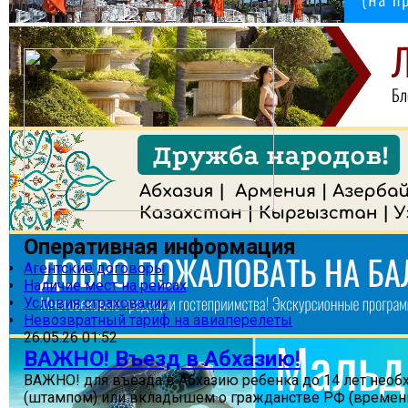
Оперативная информация
Агентские договоры
Наличие мест на рейсах
Условия страхования
Невозвратный тариф на авиаперелеты
26.05.26 01:52
ВАЖНО! Въезд в Абхазию!
ВАЖНО! для въезда в Абхазию ребенка до 14 лет необ
(штампом) или вкладышем о гражданстве РФ (временно 