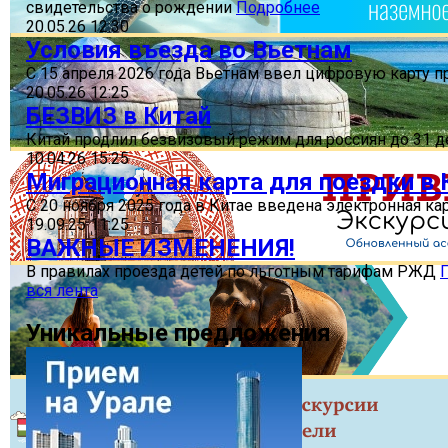
свидетельства о рождении
Подробнее
20.05.26 12:30
Условия въезда во Вьетнам
С 15 апреля 2026 года Вьетнам ввел цифровую карту 
20.05.26 12:25
БЕЗВИЗ в Китай
Китай продлил безвизовый режим для россиян до 31 д
10.04.26 15:25
Миграционная карта для поездки в 
С 20 ноября 2025 года в Китае введена электронная к
19.09.25 11:25
ВАЖНЫЕ ИЗМЕНЕНИЯ!
В правилах проезда детей по льготным тарифам РЖД
вся лента
Уникальные предложения