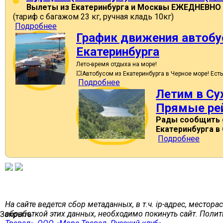
Вылеты из Екатеринбурга и Москвы ЕЖЕДНЕВНО
(тариф с багажом 23 кг, ручная кладь 10кг)
Подробнее
График движения автобус
Екатеринбурга
Лето-время отдыха на море!
💥Автобусом из Екатеринбурга в Черное море! Есть
Подробнее
Летим в Су
Прямые ре
Рады сообщить о
Екатеринбурга в 
Подробнее
На сайте ведется сбор метаданных, в т.ч. ip-адрес, место
обработкой этих данных, необходимо покинуть сайт. Пол
Закрыть