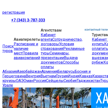
регистрация
+7 (343) 3-787-333
Агентствам
контактный теле
Кабинет
Туриста
Авиаперелеты
агента
Сотрудничество,
Кабинет 
Расписание и
договоры
Условия
купить
К
Поиск
наличие
страхования
Рекламные
оплатить
туров
мест
Правила
туры
Семинары,
докумен
авиакомпаний
презентации
Выдача
выезжа
документов
Способы
рубеж
Ко
оплаты
Абхазия
Азербайджан
Армения
Беларусь
Босния и
Герцеговина
Венгрия
Вьетнам
Грузия
Индия
Кавказ
Казахст
круизы
ОАЭ
Оман
Россия
Сейшелы
Сербия
Таджикистан
Тур
Урале