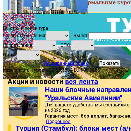
Быстрый поиск тура
Город отправления:
Вылет:
Направление:
СПО:
Отель:
Расширенный поиск
Показать
Курс оплаты туров
USD
85.3804
EUR
98.3156
Акции и новости
вся лента
Наши блочные направлен
"Уральские Авиалинии"
Для вашего удобства, мы составили с
на 2026 год
Гарантия мест, без доплат, багаж в
Подробнее
Турция (Стамбул): блоки мест (а/