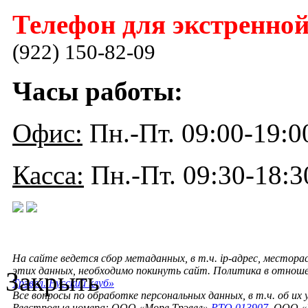
Телефон для экстренной
(922) 150-82-09
Часы работы:
Офис:
Пн.-Пт. 09:00-19:0
Касса:
Пн.-Пт. 09:30-18:3
На сайте ведется сбор метаданных, в т.ч. ip-адрес, местора
этих данных, необходимо покинуть сайт. Политика в отнош
Закрыть
Трэвел. Русский клуб»
Все вопросы по обработке персональных данных, в т.ч. об их
Реестровые номера: ООО «Море Трэвел»
РТО 013907
, ООО «