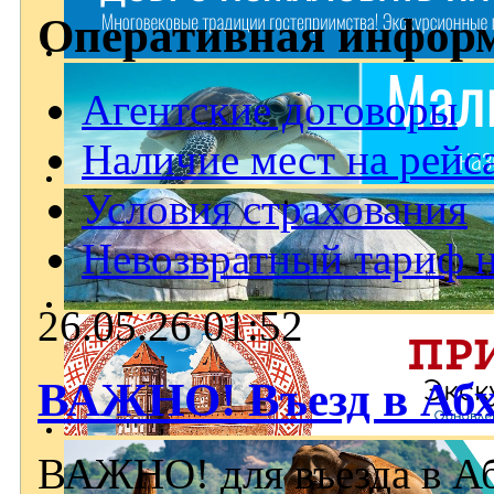
Оперативная инфор
Агентские договоры
Наличие мест на рейс
Условия страхования
Невозвратный тариф н
26.05.26 01:52
ВАЖНО! Въезд в Абх
ВАЖНО! для въезда в Аб