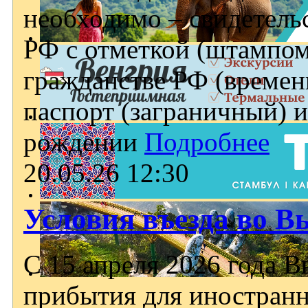
необходимо – свидетель
РФ с отметкой (штампо
гражданстве РФ (временн
паспорт (заграничный) и
рождении
Подробнее
20.05.26 12:30
Условия въезда во В
С 15 апреля 2026 года 
прибытия для иностран