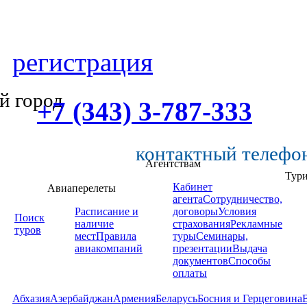
регистрация
й город
+7 (343) 3-787-333
контактный телефо
Агентствам
Тур
Кабинет
Авиаперелеты
агента
Сотрудничество,
Расписание и
договоры
Условия
Поиск
наличие
страхования
Рекламные
туров
мест
Правила
туры
Семинары,
авиакомпаний
презентации
Выдача
документов
Способы
оплаты
Абхазия
Азербайджан
Армения
Беларусь
Босния и Герцеговина