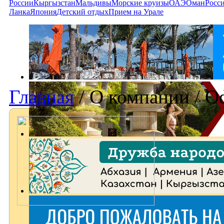
России
Кыргызстан
Мальдивы
Морские круизы
ОАЭ
Оман
Росс
Ланка
Япония
Детский отдых
Прием на Урале
Главная
/
О компании
/
О