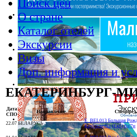
Поиск цен
О стране
Каталог отелей
Экскурсии
Визы
Доп. информация и ус
ЕКАТЕРИНБУРГ-М
Дата
Направление
Спецпред
СПО
E_BEL013 Большая Рожд
22.07
БЕЛАРУСЬ
Кругосветка (Екб) 8д/7н