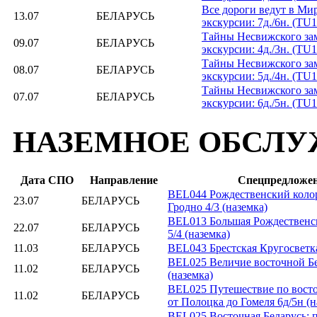
Все дороги ведут в Мир
13.07
БЕЛАРУСЬ
экскурсии: 7д./6н. (TU
Тайны Несвижского замк
09.07
БЕЛАРУСЬ
экскурсии: 4д./3н. (TU
Тайны Несвижского замк
08.07
БЕЛАРУСЬ
экскурсии: 5д./4н. (TU
Тайны Несвижского замк
07.07
БЕЛАРУСЬ
экскурсии: 6д./5н. (TU
НАЗЕМНОЕ ОБСЛУ
Дата СПО
Направление
Спецпредложе
BEL044 Рождественский коло
23.07
БЕЛАРУСЬ
Гродно 4/3 (наземка)
BEL013 Большая Рождественск
22.07
БЕЛАРУСЬ
5/4 (наземка)
11.03
БЕЛАРУСЬ
BEL043 Брестская Кругосветка
BEL025 Величие восточной Бе
11.02
БЕЛАРУСЬ
(наземка)
BEL025 Путешествие по восто
11.02
БЕЛАРУСЬ
от Полоцка до Гомеля 6д/5н (н
BEL025 Восточная Беларусь: 