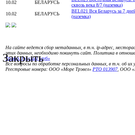
10.02
БЕЛАРУСЬ
сквозь века 8/7 (наземка)
BEL021 Вся Беларусь за 7 дне
10.02
БЕЛАРУСЬ
(наземка)
На сайте ведется сбор метаданных, в т.ч. ip-адрес, местора
этих данных, необходимо покинуть сайт. Политика в отнош
Закрыть
Трэвел. Русский клуб»
Все вопросы по обработке персональных данных, в т.ч. об их
Реестровые номера: ООО «Море Трэвел»
РТО 013907
, ООО «