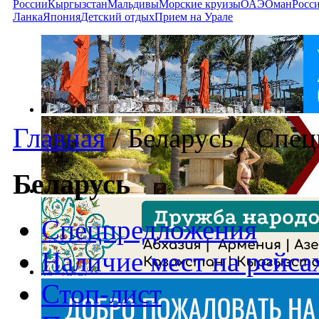
России
Кыргызстан
Мальдивы
Морские круизы
ОАЭ
Оман
Росс
Ланка
Япония
Детский отдых
Прием на Урале
Главная
/
Беларусь
/
Спец
Беларусь
Спецпредложения
Наличие мест на рейса
Стоп-лист