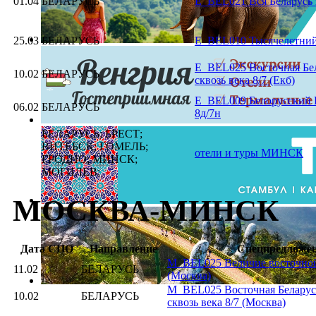
01.04
БЕЛАРУСЬ
E_BEL021 Вся Беларусь з
25.03
БЕЛАРУСЬ
E_BEL010 Тысячелетний 
E_BEL025 Восточная Бел
10.02
БЕЛАРУСЬ
сквозь века 8/7 (Екб)
E_BEL009 Белорусский 
06.02
БЕЛАРУСЬ
8д/7н
БЕЛАРУСЬ; БРЕСТ;
ВИТЕБСК; ГОМЕЛЬ;
отели и туры МИНСК
ГРОДНО; МИНСК;
МОГИЛЕВ;
МОСКВА-МИНСК
Дата СПО
Направление
Спецпредложе
M_BEL025 Величие восточной
11.02
БЕЛАРУСЬ
(Москва)
M_BEL025 Восточная Беларус
10.02
БЕЛАРУСЬ
сквозь века 8/7 (Москва)