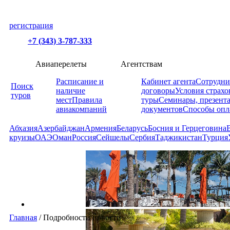
регистрация
+7 (343) 3-787-333
Авиаперелеты
Агентствам
Расписание и
Кабинет агента
Сотрудни
Поиск
наличие
договоры
Условия страхо
туров
мест
Правила
туры
Семинары, презент
авиакомпаний
документов
Способы опл
Абхазия
Азербайджан
Армения
Беларусь
Босния и Герцеговина
круизы
ОАЭ
Оман
Россия
Сейшелы
Сербия
Таджикистан
Турция
Главная
/
Подробности новости