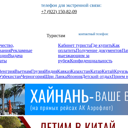
телефон для экстренной связи:
+7 (922) 150-82-09
контактный телефон:
Туристам
чество,
Кабинет туриста
Где купить
Как
вания
Рекламные
оплатить
Получение документов
Па
ации
Выдача
выезжающим за
аты
рубеж
Конфиденциальность
Венгрия
Вьетнам
Грузия
Индия
Кавказ
Казахстан
Катар
Китай
Круизы
Узбекистан
Черногория
Шри Ланка
Япония
Детский отдых
Прием н