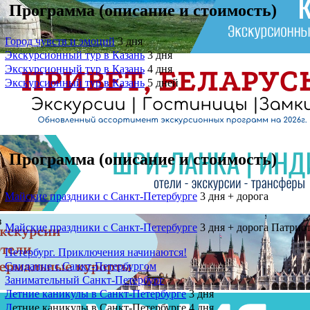
Программа (описание и стоимость)
Город чувств и эмоций
3 дня
Экскурсионный тур в Казань
3 дня
Экскурсионный тур в Казань
4 дня
Экскурсионный тур в Казань
5 дне
й
Программа (описание и стоимость)
з
Майские праздники с Санкт-Петербурге
3 дня + дорога
з
Майские праздники с Санкт-Петербурге
3 дня + дорога Патрио
Петербург. Приключения начинаются!
Свидание с Санкт-Петербургом
Занимательный Санкт-Петербург
Летние каникулы в Санкт-Петербурге
3 дня
Л
етние каникулы в Санкт-Петербурге
4 дня