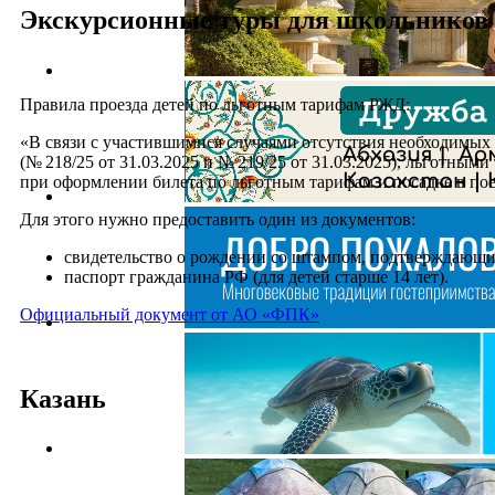
Экскурсионные туры для школьников 
Правила проезда детей по льготным тарифам РЖД:
«В связи с участившимися случаями отсутствия необходимых
(№ 218/25 от 31.03.2025 и № 219/25 от 31.03.2025), льготны
при оформлении билета по льготным тарифам и посадке в по
Для этого нужно предоставить один из документов:
свидетельство о рождении со штампом, подтверждающи
паспорт гражданина РФ (для детей старше 14 лет).
Официальный документ от АО «ФПК»
Казань