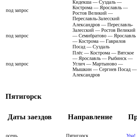
Кидекша — Суздаль —
Кострома — Ярославль —
под запрос
Ростов Великий —
Переславль-Залесский
Александров — Переславль-
Залесский — Ростов Великий
под запрос
— Семибратово — Ярославль
— Кострома — Гаврилов
Посад — Суздаль
Плёс — Кострома — Вятское
— Ярославль — Рыбинск —
под запрос
Углич — Мартыново —
Мышкин — Сергиев Посад —
Александров
Пятигорск
Даты заездов
Направление
Пр
осень
Пятигорск
Ура!