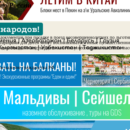
по России
 документов при посадке в поезд несовершеннолетних по льгот
ми тарифами для детей могут воспользоваться юные путешествен
езд необходимо подтвердить наличие у несовершеннолетнего па
м наличие гражданства РФ;