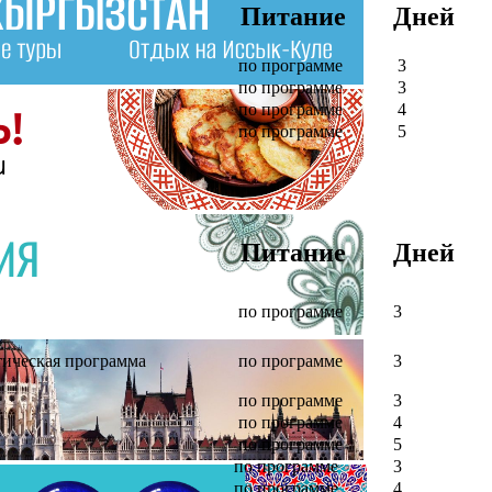
Питание
Дней
по программе
3
по программе
3
по программе
4
по программе
5
Питание
Дней
по программе
3
тическая программа
по программе
3
по программе
3
по программе
4
по программе
5
по программе
3
по программе
4