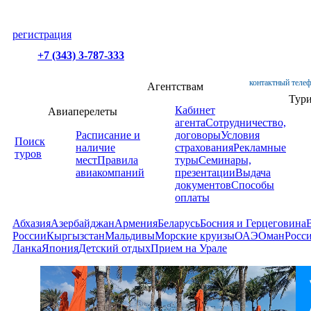
регистрация
+7 (343) 3-787-333
контактный телеф
Агентствам
Тур
Кабинет
Авиаперелеты
агента
Сотрудничество,
Расписание и
договоры
Условия
Поиск
наличие
страхования
Рекламные
туров
мест
Правила
туры
Семинары,
авиакомпаний
презентации
Выдача
документов
Способы
оплаты
Абхазия
Азербайджан
Армения
Беларусь
Босния и Герцеговина
России
Кыргызстан
Мальдивы
Морские круизы
ОАЭ
Оман
Росс
Ланка
Япония
Детский отдых
Прием на Урале