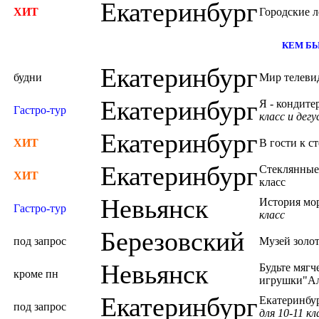
Екатеринбург
ХИТ
Городские л
КЕМ БЫТ
Екатеринбург
будни
Мир телеви
Екатеринбург
Я - кондите
Гастро-тур
класс и дег
Екатеринбург
ХИТ
В гости к с
Екатеринбург
Стеклянные 
ХИТ
класс
Невьянск
История мор
Гастро-тур
класс
Березовский
под запрос
Музей золо
Невьянск
Будьте мягч
кроме пн
игрушки"А
Екатеринбург
Екатеринбур
под запрос
для 10-11 кл