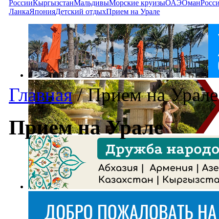
России
Кыргызстан
Мальдивы
Морские круизы
ОАЭ
Оман
Росс
Ланка
Япония
Детский отдых
Прием на Урале
Главная
/
Прием на Урале
Прием на Урале