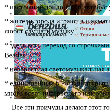
* настоящий лондонский автобус 
* жители города играют в шахматы
любят слушать музыку
* здесь есть переход со строчкам
Beatles
* невероятная светомузыкальная а
* единственный в России открыты
много всего интересного и необы
Все эти причуды делают этот 