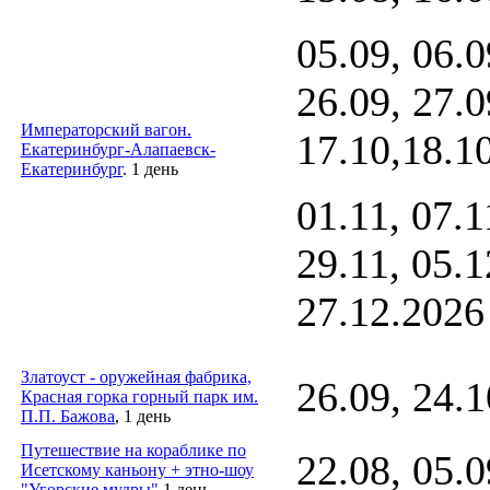
05.09, 06.0
26.09, 27.0
Императорский вагон.
17.10,18.10
Екатеринбург-Алапаевск-
Екатеринбург
. 1 день
01.11, 07.1
29.11, 05.1
27.12.2026 
Златоуст - оружейная фабрика,
26.09, 24.1
Красная горка горный парк им.
П.П. Бажова
, 1 день
Путешествие на кораблике по
22.08, 05.0
Исетскому каньону + этно-шоу
"Угорские мудры"
1 день