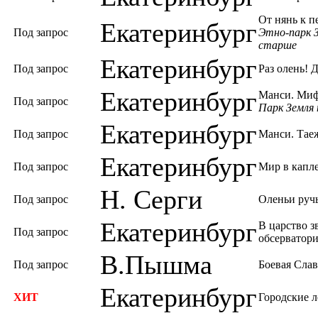
От нянь к п
Екатеринбург
Под запрос
Этно-парк З
старше
Екатеринбург
Под запрос
Раз олень! 
Екатеринбург
Манси. Мифы
Под запрос
Парк Земля 
Екатеринбург
Под запрос
Манси. Тае
Екатеринбург
Под запрос
Мир в капл
Н. Серги
Под запрос
Оленьи ручь
Екатеринбург
В царство з
Под запрос
обсерватор
В.Пышма
Под запрос
Боевая Слав
Екатеринбург
ХИТ
Городские л