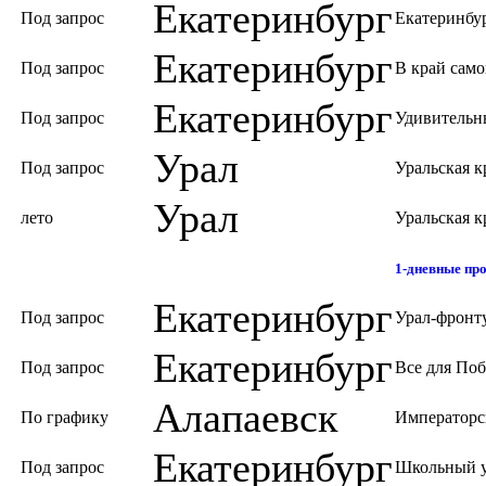
Екатеринбург
Под запрос
Екатеринбу
Екатеринбург
Под запрос
В край сам
Екатеринбург
Под запрос
Удивительн
Урал
Под запрос
Уральская к
Урал
лето
Уральская к
1-дневные пр
Екатеринбург
Под запрос
Урал-фронт
Екатеринбург
Под запрос
Все для По
Алапаевск
По графику
Императорс
Екатеринбург
Под запрос
Школьный 