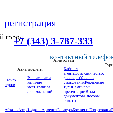
регистрация
й город
+7 (343) 3-787-333
контактный телефо
Агентствам
Тур
Кабинет
Авиаперелеты
агента
Сотрудничество,
Расписание и
договоры
Условия
Поиск
наличие
страхования
Рекламные
туров
мест
Правила
туры
Семинары,
авиакомпаний
презентации
Выдача
документов
Способы
оплаты
Абхазия
Азербайджан
Армения
Беларусь
Босния и Герцеговина