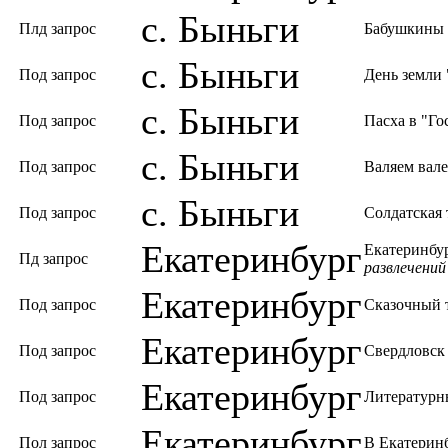
с. Быньги
Плд запрос
Бабушкины 
с. Быньги
Под запрос
День земли 
с. Быньги
Под запрос
Пасха в "Го
с. Быньги
Под запрос
Валяем вал
с. Быньги
Под запрос
Солдатская 
Екатеринбург
Екатеринбу
Пд запрос
развлечений
Екатеринбург
Под запрос
Сказочный 
Екатеринбург
Под запрос
Свердловск
Екатеринбург
Под запрос
Литературн
Екатеринбург
Пол запрос
В Екатерин