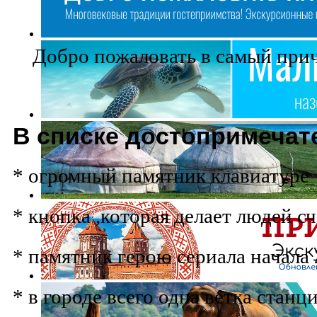
Добро пожаловать в самый прич
В списке достопримечат
* огромный памятник клавиатуре
* кнопка ,которая делает людей с
* памятник герою сериала начала
* в городе всего одна ветка станц