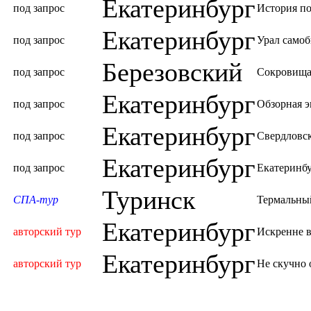
Екатеринбург
под запрос
История по
Екатеринбург
под запрос
Урал само
Березовский
под запрос
Сокровища
Екатеринбург
под запрос
Обзорная э
Екатеринбург
под запрос
Свердловс
Екатеринбург
под запрос
Екатеринбу
Туринск
СПА-тур
Термальный
Екатеринбург
авторский тур
Искренне в
Екатеринбург
авторский тур
Не скучно 