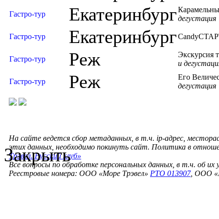
Екатеринбург
Карамельны
Гастро-тур
дегустация
Екатеринбург
Гастро-тур
CandyСТА
Реж
Экскурсия ту
Гастро-тур
и дегустаци
Реж
Его Величес
Гастро-тур
дегустация
На сайте ведется сбор метаданных, в т.ч. ip-адрес, местора
этих данных, необходимо покинуть сайт. Политика в отнош
Закрыть
Трэвел. Русский клуб»
Все вопросы по обработке персональных данных, в т.ч. об их
Реестровые номера: ООО «Море Трэвел»
РТО 013907
, ООО «