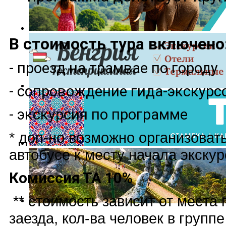
В стоимость тура включено
- проезд на трамвае по городу
- сопровождение гида-экскурс
- экскурсия по программе
* доп-но возможно организоват
автобусе к месту начала экску
Комиссия ТА 10%
** стоимость зависит от места 
заезда, кол-ва человек в групп