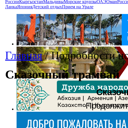
России
Кыргызстан
Мальдивы
Морские круизы
ОАЭ
Оман
Росс
Ланка
Япония
Детский отдых
Прием на Урале
Главная
/
Подробности н
Сказочный трамвай
Сказоч
Продолжит