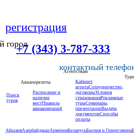
регистрация
й город
+7 (343) 3-787-333
контактный телефо
Агентствам
Тур
Кабинет
Авиаперелеты
агента
Сотрудничество,
Расписание и
договоры
Условия
Поиск
наличие
страхования
Рекламные
туров
мест
Правила
туры
Семинары,
авиакомпаний
презентации
Выдача
документов
Способы
оплаты
Абхазия
Азербайджан
Армения
Беларусь
Босния и Герцеговина