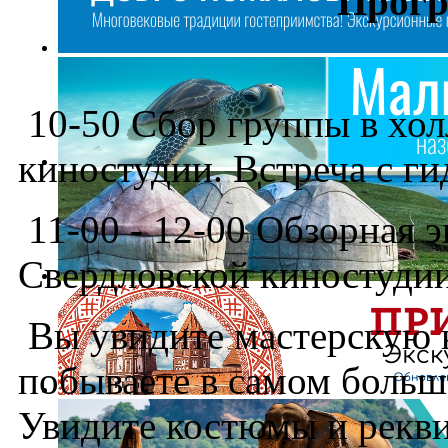
Прогр
10-50 Сбор группы в хол
киностудии. Встреча с г
11-00 - 12-00 Обзорная 
Свердловской киностудии
Вы увидите мастерскую 
побываете в самом больш
Увидите костюмы и рекви