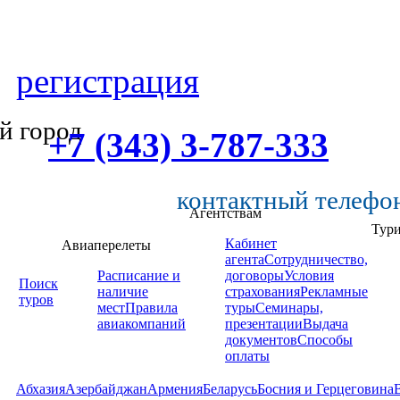
регистрация
й город
+7 (343) 3-787-333
контактный телефо
Агентствам
Тур
Кабинет
Авиаперелеты
агента
Сотрудничество,
Расписание и
договоры
Условия
Поиск
наличие
страхования
Рекламные
туров
мест
Правила
туры
Семинары,
авиакомпаний
презентации
Выдача
документов
Способы
оплаты
Абхазия
Азербайджан
Армения
Беларусь
Босния и Герцеговина