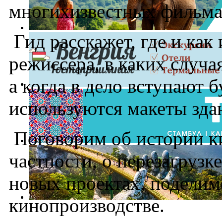
многихизвестных фильма
Гид расскажет, где и как
режиссера, в каких случ
а когда в дело вступают 
используются макеты зда
Поговорим об истории к
частности, о перезагрузк
новых проектах, подели
кинопроизводстве.