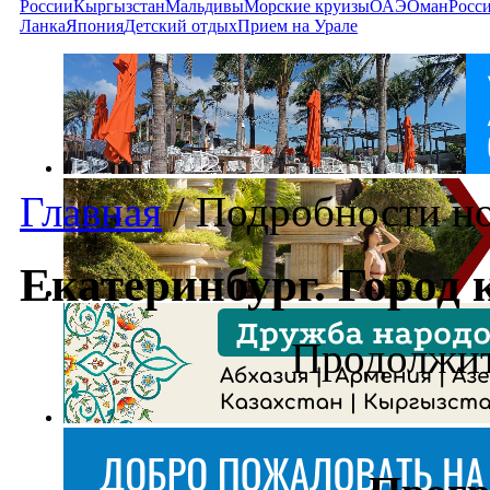
России
Кыргызстан
Мальдивы
Морские круизы
ОАЭ
Оман
Росс
Ланка
Япония
Детский отдых
Прием на Урале
Главная
/
Подробности н
Екатеринбург. Город
Продолжит