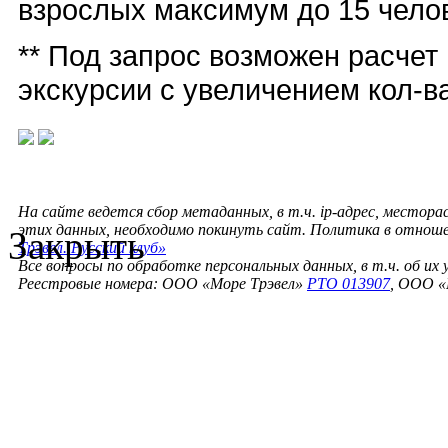
взрослых максимум до 15 чело
** Под запрос возможен расчет
экскурсии с увеличением кол-в
На сайте ведется сбор метаданных, в т.ч. ip-адрес, местора
этих данных, необходимо покинуть сайт. Политика в отнош
Закрыть
Трэвел. Русский клуб»
Все вопросы по обработке персональных данных, в т.ч. об их
Реестровые номера: ООО «Море Трэвел»
РТО 013907
, ООО «