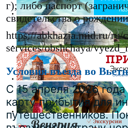
г); либо паспорт (загран
свидетельства о рождении
https://abkhazia.mid.ru/ru/
services/obshchaya/vyezd_
Условия въезда во Вьет
С 15 апреля 2026 года
карту прибытия для ин
путешественников. Пока
въезжает в страну че