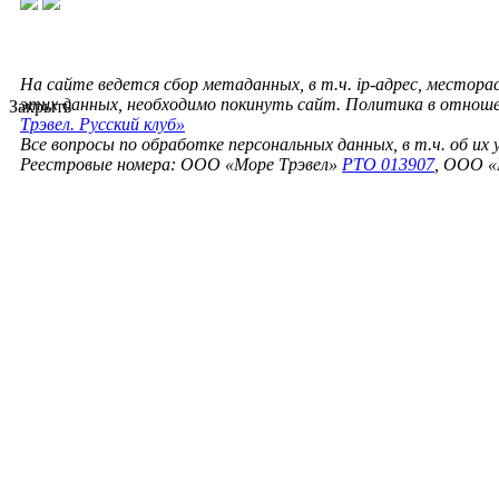
На сайте ведется сбор метаданных, в т.ч. ip-адрес, местора
этих данных, необходимо покинуть сайт. Политика в отнош
Закрыть
Трэвел. Русский клуб»
Все вопросы по обработке персональных данных, в т.ч. об их
Реестровые номера: ООО «Море Трэвел»
РТО 013907
, ООО «