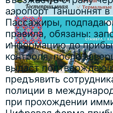
аэропорт Таншоннят в
Пассажиры, подпадающ
правила, обязаны: зап
информацию до прибыт
контроля, после завер
выдаст подтверждающи
предъявить сотрудник
полиции в международ
при прохождении имми