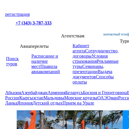
регистрация
+7 (343) 3-787-333
контактный телеф
Агентствам
Тур
Кабинет
Авиаперелеты
агента
Сотрудничество,
Расписание и
договоры
Условия
Поиск
наличие
страхования
Рекламные
туров
мест
Правила
туры
Семинары,
авиакомпаний
презентации
Выдача
документов
Способы
оплаты
Абхазия
Азербайджан
Армения
Беларусь
Босния и Герцеговина
России
Кыргызстан
Мальдивы
Морские круизы
ОАЭ
Оман
Росс
Ланка
Япония
Детский отдых
Прием на Урале