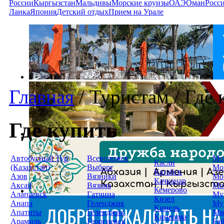
России
Кыргызстан
Мальдивы
Морские круизы
ОАЭ
Оман
Росс
Ланка
Япония
Детский отдых
Прием на Урале
Главная
/
Туристам
/
Где 
Где купить
Автобусный Тур
Всеволожск
Мо
Касли
(Казахстан)
Выборг
Мо
Катайск
Азов
Вязники
Мо
Качканар
Аксай
Вязьма
Мо
Кемерово
Алапаевск
Гатчина
Му
Кизел
Анапа
Геленджик
Му
Кинель
Апатиты
Геленджик
Мя
Кинешма
Арамиль
Георгиевск
Ра