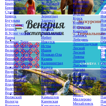
Кудымкар
Братск
Жуковский
Но
Кумертау
Брюховецкая
Заречный
Но
Кунгур
Станица
Зверево
Но
Курган
Брянск
Зерноград
Но
Курск
Бугульма
Златоуст
Но
Кушва
Бугуруслан
Иваново
Но
Кущевская
Буинск
Ижевск
Но
Кыштым
В.Устюг+киров
Изобильный
Но
Лабинск
Варна
Ирбит
Ня
Лебедянь
Великие Луки
Иркутск
Об
Ленинградская
Великий Новгород
Истра
Од
Лесной
Великий Устюг
Ишим
Од
Лесной
Верхний Тагил
Йошкар-Ола
Оз
Ливны
Верхний Уфалей
Казань
Ок
Липецк
Верхняя Пышма
Калининград
Ом
Лысково
Верхняя Салда
Калуга
Ор
Лысьва
Видное
Каменск-
Ор
Люберцы
Владивосток
Уральский
Ор
Магнитогорск
Владикавказ
Каменск-
Ор
Майкоп
Владимир
Шахтинский
Ор
Медведевка
Волгоград
Камчатка
Ос
Село
Волгодонск
Камышин
Па
Миасс
Волжский
Камышлов
Па
Миллерово
Вологда
Каневская
Па
Михайловск
Воронеж
Каргаполье
Пе