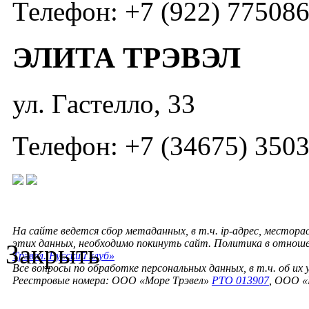
Телефон: +7 (922) 77508
ЭЛИТА ТРЭВЭЛ
ул. Гастелло, 33
Телефон: +7 (34675) 350
На сайте ведется сбор метаданных, в т.ч. ip-адрес, местора
этих данных, необходимо покинуть сайт. Политика в отнош
Закрыть
Трэвел. Русский клуб»
Все вопросы по обработке персональных данных, в т.ч. об их
Реестровые номера: ООО «Море Трэвел»
РТО 013907
, ООО «