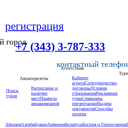
регистрация
й город
+7 (343) 3-787-333
контактный телефо
Агентствам
Тур
Кабинет
Авиаперелеты
агента
Сотрудничество,
Расписание и
договоры
Условия
Поиск
наличие
страхования
Рекламные
туров
мест
Правила
туры
Семинары,
авиакомпаний
презентации
Выдача
документов
Способы
оплаты
Абхазия
Азербайджан
Армения
Беларусь
Босния и Герцеговина