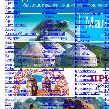
Киржач
Аргаяш
Глазов
Н.
Кириши
Арзамас
Горячий Ключ
На
Кировград
Армавир
Грозный
Че
Кирово-Чепецк
Артемовский
Губкин
На
Кировск
Арти
Губкинский
На
Кисловодск
Архангельск
Гуково
На
Клин
Асбест
Дзержинск
На
Ковров
Астана (Казахстан)
Дзержинский
Не
Когалым
Багдарин
Димитровград
Не
Коломна
Балахна
Дмитров
Не
Кольчугино
Балезино
Добрянка
Не
Конаково
Барнаул
Долгопрудный
Ни
Копейск
Батайск
Домодедово
Ни
Коркино
Белая Калитва
Донецк
Ни
Королев
Белгород
Евпатория
Ни
Кострома
Белогорск
Егорлыкская
Ни
Красногорск
Белоярский
Ейск
Ни
Краснодар
Березники
Екатеринбург
Ни
Краснокамск
Березовский
Елабуга
Но
Краснотурьинск
Бирск
Елец
Но
Красноуральск
Благовещенск
Ессентуки
Но
Красноуфимск
Благовещенск
Ессентукская
Но
Красноярск
Богданович
Железноводск
Но
Кропоткин
Бор
Железнодорожный
Но
Крымск
Боровичи
Жуков
Но