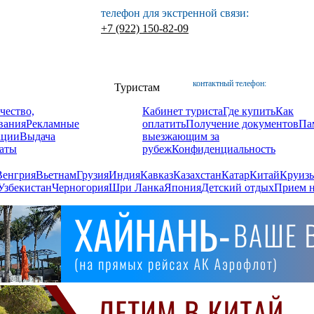
телефон для экстренной связи:
+7 (922) 150-82-09
контактный телефон:
Туристам
чество,
Кабинет туриста
Где купить
Как
вания
Рекламные
оплатить
Получение документов
Па
ации
Выдача
выезжающим за
аты
рубеж
Конфиденциальность
Венгрия
Вьетнам
Грузия
Индия
Кавказ
Казахстан
Катар
Китай
Круизы
Узбекистан
Черногория
Шри Ланка
Япония
Детский отдых
Прием н