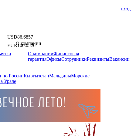
вход
USD
86.6857
О компании
EUR
100.0526
мятка
О компании
Финансовая
гарантия
Офисы
Сотрудники
Реквизиты
Вакансии
 по России
Кыргызстан
Мальдивы
Морские
а Урале