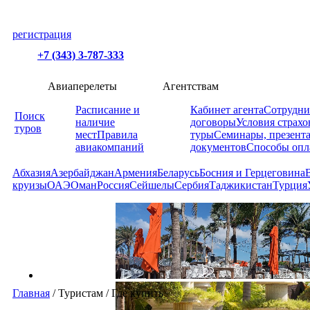
регистрация
+7 (343) 3-787-333
Авиаперелеты
Агентствам
Расписание и
Кабинет агента
Сотрудни
Поиск
наличие
договоры
Условия страхо
туров
мест
Правила
туры
Семинары, презент
авиакомпаний
документов
Способы опл
Абхазия
Азербайджан
Армения
Беларусь
Босния и Герцеговина
круизы
ОАЭ
Оман
Россия
Сейшелы
Сербия
Таджикистан
Турция
Главная
/
Туристам
/
Где купить