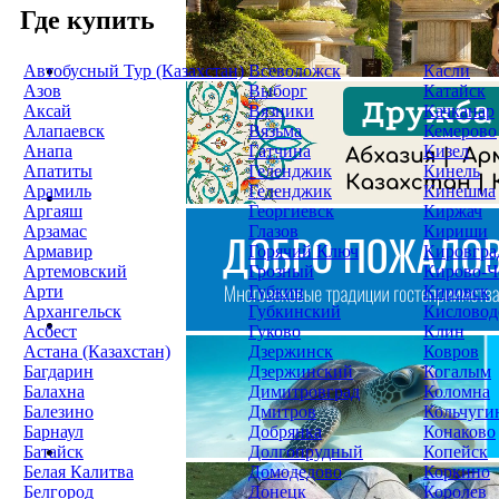
Где купить
Автобусный Тур (Казахстан)
Всеволожск
Касли
Азов
Выборг
Катайск
Аксай
Вязники
Качканар
Алапаевск
Вязьма
Кемерово
Анапа
Гатчина
Кизел
Апатиты
Геленджик
Кинель
Арамиль
Геленджик
Кинешма
Аргаяш
Георгиевск
Киржач
Арзамас
Глазов
Кириши
Армавир
Горячий Ключ
Кировгра
Артемовский
Грозный
Кирово-Ч
Арти
Губкин
Кировск
Архангельск
Губкинский
Кисловод
Асбест
Гуково
Клин
Астана (Казахстан)
Дзержинск
Ковров
Багдарин
Дзержинский
Когалым
Балахна
Димитровград
Коломна
Балезино
Дмитров
Кольчуги
Барнаул
Добрянка
Конаково
Батайск
Долгопрудный
Копейск
Белая Калитва
Домодедово
Коркино
Белгород
Донецк
Королев