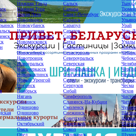
Нижняя Тавда
Сальск
Тында
рск
Нижняя Тура
Самара
Тюмен
р
Новая Ляля
Санкт-Петербург
Улан-У
мск
Новодвинск
Саранск
Ульяно
рьинск
Новокубанск
Сарапул
Урай
альск
Новокузнецк
Саратов
Усть-Л
имск
Новокуйбышевск
Саров
Уфа
ск
Новомосковск
Сатка
Учалы
ин
Новороссийск
Сафоново
Ханты
Новосибирск
Севастополь
Чебарк
р
Новотроицк
Североуральск
Чебок
Новоуральск
Северская
Челяб
Новочеркасск
Семикаракорск
Череп
Новошахтинск
Сергиев-Посад
Черкес
Новый Уренгой
Серов
Черкес
Ногинск
Серпухов
Чесма
я
Ноябрьск
Сибай
Чехов
Нягань
Симферополь
Чисто
Обнинск
Славянск-На-Кубани
Чита
Одинцово
Смоленск
Чусов
дская
Одинцово
Снежинск
Шадри
Озерск
Советский
Шарья
Октябрьский
Советский
Шатур
Омск
Сокол
Шахт
Орел
Соликамск
Шуми