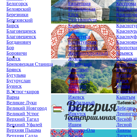
Белогорск
Евпатория
Кострома
Белоярский
Егорлыкская
Красного
Березники
Ейск
Краснода
Березовский
Екатеринбург
Краснока
Бирск
Елабуга
Красноту
Благовещенск
Елец
Красноур
Благовещенск
Ессентуки
Красноуф
Богданович
Ессентукская
Краснояр
Бор
Железноводск
Кропотк
Боровичи
Железнодорожный
Крымск
Братск
Жуков
Кудымка
Брюховецкая Станица
Жуковский
Кумертау
Брянск
Заречный
Кунгур
Бугульма
Зверево
Курган
Бугуруслан
Зерноград
Курск
Буинск
Златоуст
Кушва
В.Устюг+киров
Иваново
Кущевска
Варна
Ижевск
Кыштым
Великие Луки
Изобильный
Лабинск
Великий Новгород
Ирбит
Лебедянь
Великий Устюг
Иркутск
Ленингра
Верхний Тагил
Истра
Лесной
Верхний Уфалей
Ишим
Лесной
Верхняя Пышма
Йошкар-Ола
Ливны
Верхняя Салда
Казань
Липецк