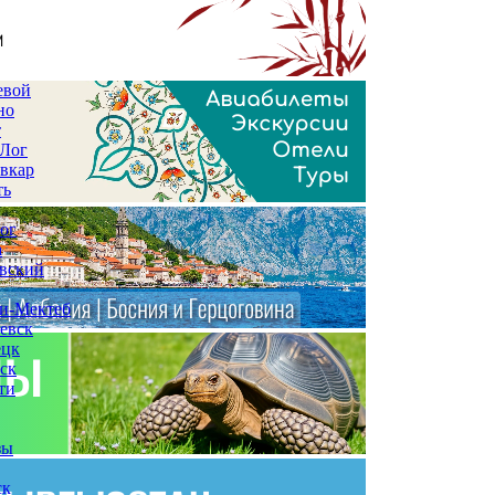
евой
но
т
 Лог
вкар
ть
ог
а
вский
и-Мектеб
евск
ецк
ск
ти
зы
ск