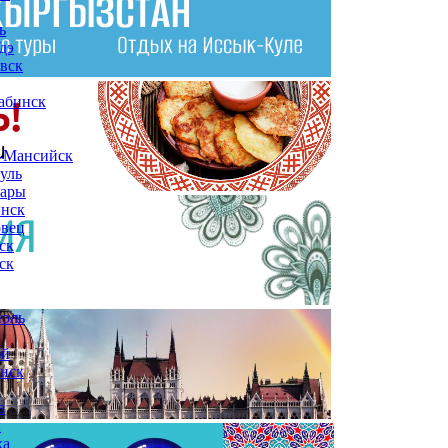
ь
дэ
вск
абинск
-Мансийск
уль
сары
инск
овец
ск
ск
поль
ой
нск
а
ы
ха