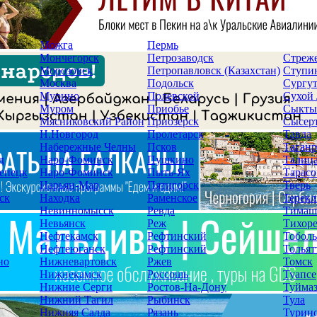
Можга
Пермь
Мончегорск
Петрозаводск
Стреж
Морозовск
Петропавловск (Казахстан)
Ступи
Москва
Подольск
Сургу
Мурино
Полевской
Сухой
Муром
Приобье
Сыкты
Мясниковский Район
Приозерск
Сысер
Н.Новгород
Пролетарск
Тавда
Набережные Челны
Псков
Таганр
д
Наро-Фоминск
Пушкино
Талиц
епецк
Наро-Фоминск
Пыть-Ях
Тарасо
Нарьян-Мар
Пятигорск
Тверь
ск
Находка
Раменское
Терекл
Невинномысск
Ревда
Тимаш
Невьянск
Реж
Тихор
Нефтекамск
Рефтинский
Тоболь
Нефтеюганск
Рефтинский
Тольят
но
Нижневартовск
Ржев
Томск
Нижнекамск
Россошь
Туапсе
Нижние Серги
Ростов-На-Дону
Туйма
Нижний Тагил
Рыбинск
Тула
Нижняя Салда
Рязань
Турин