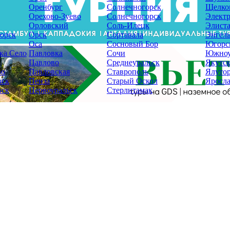
Оренбург
Солнечногорск
Щелко
Орехово-Зуево
Солнечногорск
Электр
Орловский
Соль-Илецк
Элист
орск
Орск
Сортавала
Энгель
Оса
Сосновый Бор
Югорс
ка Село
Павловка
Сочи
Южноу
Павлово
Среднеуральск
Якутс
во
Павловская
Ставрополь
Ялуто
вск
Пенза
Старый Оскол
Яросла
вск
Первоуральск
Стерлитамак