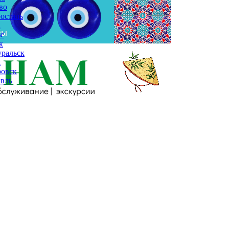
во
осталь
а
с
к
ральск
к
ровск
вль