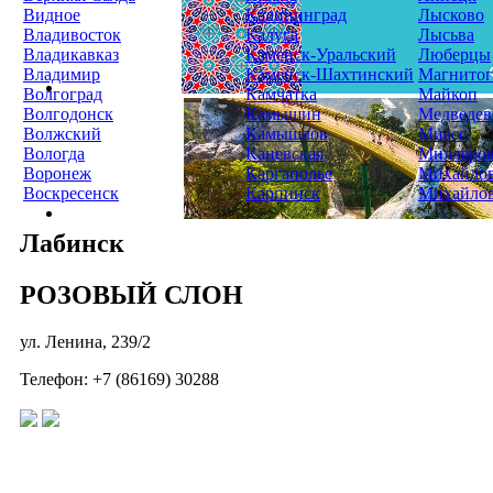
Видное
Калининград
Лысково
Владивосток
Калуга
Лысьва
Владикавказ
Каменск-Уральский
Люберцы
Владимир
Каменск-Шахтинский
Магнитог
Волгоград
Камчатка
Майкоп
Волгодонск
Камышин
Медведев
Волжский
Камышлов
Миасс
Вологда
Каневская
Миллеро
Воронеж
Каргаполье
Михайло
Воскресенск
Карпинск
Михайло
Лабинск
РОЗОВЫЙ СЛОН
ул. Ленина, 239/2
Телефон: +7 (86169) 30288