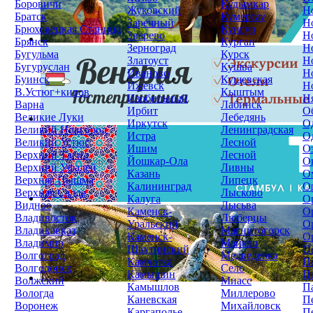
Боровичи
Кудымкар
Жуковский
Н
Братск
Кумертау
Заречный
Н
Брюховецкая Станица
Кунгур
Зверево
Н
Брянск
Курган
Зерноград
Н
Бугульма
Курск
Златоуст
Н
Бугуруслан
Кушва
Иваново
Н
Буинск
Кущевская
Ижевск
Н
В.Устюг+киров
Кыштым
Изобильный
Н
Варна
Лабинск
Ирбит
О
Великие Луки
Лебедянь
Иркутск
О
Великий Новгород
Ленинградская
Истра
О
Великий Устюг
Лесной
Ишим
О
Верхний Тагил
Лесной
Йошкар-Ола
О
Верхний Уфалей
Ливны
Казань
О
Верхняя Пышма
Липецк
Калининград
О
Верхняя Салда
Лысково
Калуга
О
Видное
Лысьва
Каменск-
О
Владивосток
Люберцы
Уральский
О
Владикавказ
Магнитогорск
Каменск-
О
Владимир
Майкоп
Шахтинский
О
Волгоград
Медведевка
Камчатка
П
Волгодонск
Село
Камышин
П
Волжский
Миасс
Камышлов
П
Вологда
Миллерово
Каневская
П
Воронеж
Михайловск
Каргаполье
П