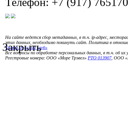
Телефон: +7 (917) 76517
На сайте ведется сбор метаданных, в т.ч. ip-адрес, местора
этих данных, необходимо покинуть сайт. Политика в отнош
Закрыть
Трэвел. Русский клуб»
Все вопросы по обработке персональных данных, в т.ч. об их
Реестровые номера: ООО «Море Трэвел»
РТО 013907
, ООО «