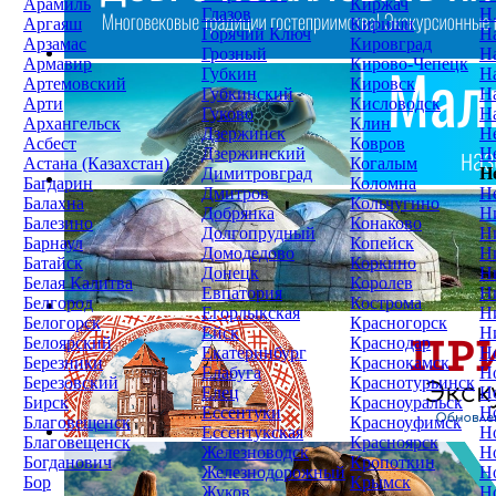
Арамиль
Киржач
Глазов
Н
Аргаяш
Кириши
Горячий Ключ
Н
Арзамас
Кировград
Грозный
Н
Армавир
Кирово-Чепецк
Губкин
Н
Артемовский
Кировск
Губкинский
Н
Арти
Кисловодск
Гуково
Н
Архангельск
Клин
Дзержинск
Н
Асбест
Ковров
Дзержинский
Н
Астана (Казахстан)
Когалым
Димитровград
Н
Багдарин
Коломна
Дмитров
Н
Балахна
Кольчугино
Добрянка
Н
Балезино
Конаково
Долгопрудный
Н
Барнаул
Копейск
Домодедово
Н
Батайск
Коркино
Донецк
Н
Белая Калитва
Королев
Евпатория
Н
Белгород
Кострома
Егорлыкская
Н
Белогорск
Красногорск
Ейск
Н
Белоярский
Краснодар
Екатеринбург
Н
Березники
Краснокамск
Елабуга
Н
Березовский
Краснотурьинск
Елец
Н
Бирск
Красноуральск
Ессентуки
Н
Благовещенск
Красноуфимск
Ессентукская
Н
Благовещенск
Красноярск
Железноводск
Н
Богданович
Кропоткин
Железнодорожный
Н
Бор
Крымск
Жуков
Н