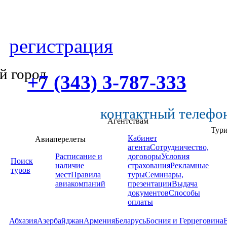
регистрация
й город
+7 (343) 3-787-333
контактный телефо
Агентствам
Тур
Кабинет
Авиаперелеты
агента
Сотрудничество,
Расписание и
договоры
Условия
Поиск
наличие
страхования
Рекламные
туров
мест
Правила
туры
Семинары,
авиакомпаний
презентации
Выдача
документов
Способы
оплаты
Абхазия
Азербайджан
Армения
Беларусь
Босния и Герцеговина