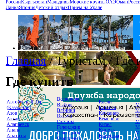
России
Кыргызстан
Мальдивы
Морские круизы
ОАЭ
Оман
Росс
Ланка
Япония
Детский отдых
Прием на Урале
Главная
/
Туристам
/
Где 
Где купить
Всеволожск
Автобусный Тур
Касли
Выборг
М
(Казахстан)
Катайск
Вязники
М
Азов
Качканар
Вязьма
М
Аксай
Кемерово
Гатчина
М
Алапаевск
Кизел
Геленджик
М
Анапа
Кинель
Геленджик
М
Апатиты
Кинешма
Георгиевск
М