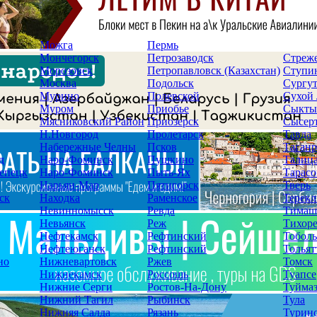
Можга
Пермь
Мончегорск
Петрозаводск
Стреж
Морозовск
Петропавловск (Казахстан)
Ступи
Москва
Подольск
Сургу
Мурино
Полевской
Сухой
Муром
Приобье
Сыкты
Мясниковский Район
Приозерск
Сысер
Н.Новгород
Пролетарск
Тавда
Набережные Челны
Псков
Таганр
д
Наро-Фоминск
Пушкино
Талиц
епецк
Наро-Фоминск
Пыть-Ях
Тарасо
Нарьян-Мар
Пятигорск
Тверь
ск
Находка
Раменское
Терекл
Невинномысск
Ревда
Тимаш
Невьянск
Реж
Тихор
Нефтекамск
Рефтинский
Тоболь
Нефтеюганск
Рефтинский
Тольят
но
Нижневартовск
Ржев
Томск
Нижнекамск
Россошь
Туапсе
Нижние Серги
Ростов-На-Дону
Туйма
Нижний Тагил
Рыбинск
Тула
Нижняя Салда
Рязань
Турин