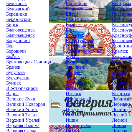
Белогорск
Евпатория
Кострома
Белоярский
Егорлыкская
Красного
Березники
Ейск
Краснода
Березовский
Екатеринбург
Краснока
Бирск
Елабуга
Красноту
Благовещенск
Елец
Красноур
Благовещенск
Ессентуки
Красноуф
Богданович
Ессентукская
Краснояр
Бор
Железноводск
Кропотк
Боровичи
Железнодорожный
Крымск
Братск
Жуков
Кудымка
Брюховецкая Станица
Жуковский
Кумертау
Брянск
Заречный
Кунгур
Бугульма
Зверево
Курган
Бугуруслан
Зерноград
Курск
Буинск
Златоуст
Кушва
В.Устюг+киров
Иваново
Кущевска
Варна
Ижевск
Кыштым
Великие Луки
Изобильный
Лабинск
Великий Новгород
Ирбит
Лебедянь
Великий Устюг
Иркутск
Ленингра
Верхний Тагил
Истра
Лесной
Верхний Уфалей
Ишим
Лесной
Верхняя Пышма
Йошкар-Ола
Ливны
Верхняя Салда
Казань
Липецк