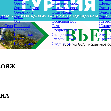
Оренбург
Солнечногорск
Щелко
Орехово-Зуево
Солнечногорск
Электр
Орловский
Соль-Илецк
Элист
орск
Орск
Сортавала
Энгель
Оса
Сосновый Бор
Югорс
ка Село
Павловка
Сочи
Южноу
Павлово
Среднеуральск
Якутс
во
Павловская
Ставрополь
Ялуто
вск
Пенза
Старый Оскол
Яросла
вск
Первоуральск
Стерлитамак
ВОЯЖ
ВНА