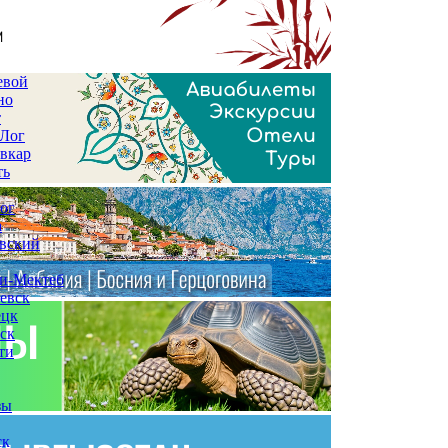
евой
но
т
 Лог
вкар
ть
ог
а
вский
и-Мектеб
евск
ецк
ск
ти
зы
ск