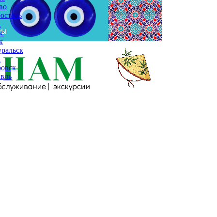
во
осталь
а
с
к
ральск
к
ровск
вль