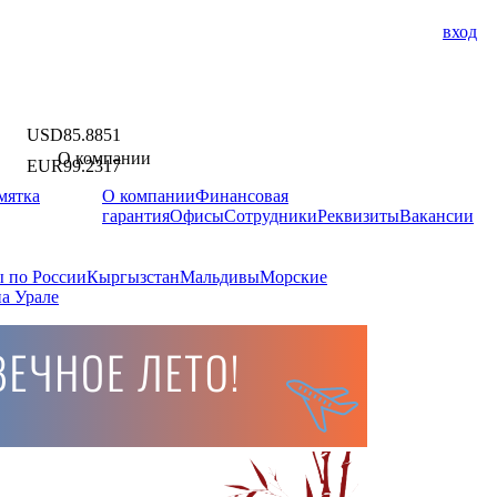
вход
USD
85.8851
О компании
EUR
99.2317
мятка
О компании
Финансовая
гарантия
Офисы
Сотрудники
Реквизиты
Вакансии
 по России
Кыргызстан
Мальдивы
Морские
а Урале