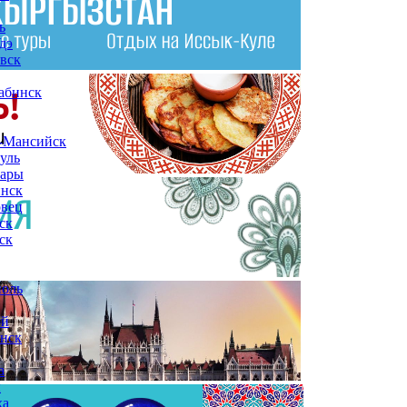
ь
дэ
вск
абинск
-Мансийск
уль
сары
инск
овец
ск
ск
поль
ой
нск
а
ы
ха