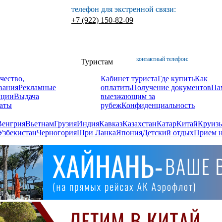
телефон для экстренной связи:
+7 (922) 150-82-09
контактный телефон:
Туристам
чество,
Кабинет туриста
Где купить
Как
вания
Рекламные
оплатить
Получение документов
Па
ации
Выдача
выезжающим за
аты
рубеж
Конфиденциальность
Венгрия
Вьетнам
Грузия
Индия
Кавказ
Казахстан
Катар
Китай
Круизы
Узбекистан
Черногория
Шри Ланка
Япония
Детский отдых
Прием н