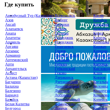
Где купить
Автобусный Тур (Казахстан)
Всеволожск
Касли
Азов
Выборг
Катайск
Аксай
Вязники
Качканар
Алапаевск
Вязьма
Кемерово
Анапа
Гатчина
Кизел
Апатиты
Геленджик
Кинель
Арамиль
Геленджик
Кинешма
Аргаяш
Георгиевск
Киржач
Арзамас
Глазов
Кириши
Армавир
Горячий Ключ
Кировгра
Артемовский
Грозный
Кирово-Ч
Арти
Губкин
Кировск
Архангельск
Губкинский
Кисловод
Асбест
Гуково
Клин
Астана (Казахстан)
Дзержинск
Ковров
Багдарин
Дзержинский
Когалым
Балахна
Димитровград
Коломна
Балезино
Дмитров
Кольчуги
Барнаул
Добрянка
Конаково
Батайск
Долгопрудный
Копейск
Белая Калитва
Домодедово
Коркино
Белгород
Донецк
Королев