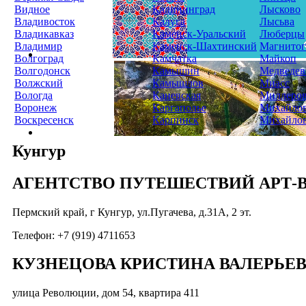
Видное
Калининград
Лысково
Владивосток
Калуга
Лысьва
Владикавказ
Каменск-Уральский
Люберцы
Владимир
Каменск-Шахтинский
Магнитог
Волгоград
Камчатка
Майкоп
Волгодонск
Камышин
Медведев
Волжский
Камышлов
Миасс
Вологда
Каневская
Миллеро
Воронеж
Каргаполье
Михайло
Воскресенск
Карпинск
Михайло
Кунгур
АГЕНТСТВО ПУТЕШЕСТВИЙ АРТ-
Пермский край, г Кунгур, ул.Пугачева, д.31А, 2 эт.
Телефон: +7 (919) 4711653
КУЗНЕЦОВА КРИСТИНА ВАЛЕРЬЕ
улица Революции, дом 54, квартира 411