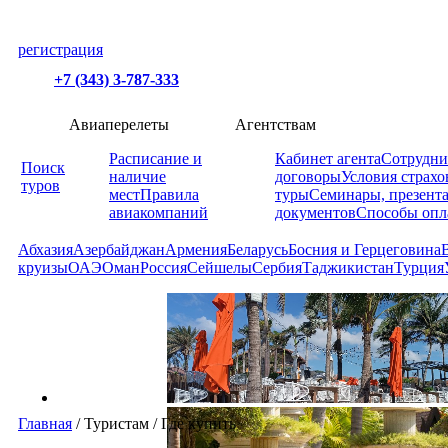
регистрация
+7 (343) 3-787-333
Авиаперелеты
Агентствам
Расписание и
Кабинет агента
Сотрудни
Поиск
наличие
договоры
Условия страхо
туров
мест
Правила
туры
Семинары, презент
авиакомпаний
документов
Способы опл
Абхазия
Азербайджан
Армения
Беларусь
Босния и Герцеговина
круизы
ОАЭ
Оман
Россия
Сейшелы
Сербия
Таджикистан
Турция
Главная
/
Туристам
/
Где купить