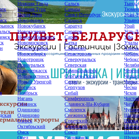
Нижняя Тавда
Сальск
Тында
рск
Нижняя Тура
Самара
Тюмен
р
Новая Ляля
Санкт-Петербург
Улан-У
мск
Новодвинск
Саранск
Ульяно
рьинск
Новокубанск
Сарапул
Урай
альск
Новокузнецк
Саратов
Усть-Л
имск
Новокуйбышевск
Саров
Уфа
ск
Новомосковск
Сатка
Учалы
ин
Новороссийск
Сафоново
Ханты
Новосибирск
Севастополь
Чебарк
р
Новотроицк
Североуральск
Чебок
Новоуральск
Северская
Челяб
Новочеркасск
Семикаракорск
Череп
Новошахтинск
Сергиев-Посад
Черкес
Новый Уренгой
Серов
Черкес
Ногинск
Серпухов
Чесма
я
Ноябрьск
Сибай
Чехов
Нягань
Симферополь
Чисто
Обнинск
Славянск-На-Кубани
Чита
Одинцово
Смоленск
Чусов
дская
Одинцово
Снежинск
Шадри
Озерск
Советский
Шарья
Октябрьский
Советский
Шатур
Омск
Сокол
Шахт
Орел
Соликамск
Шуми