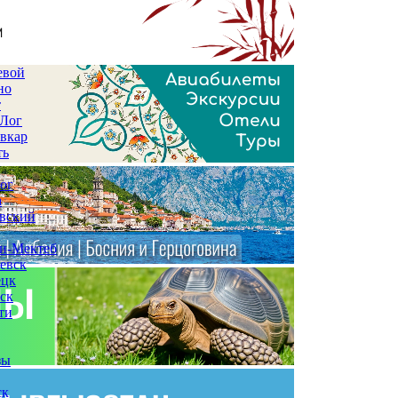
евой
но
т
 Лог
вкар
ть
ог
а
вский
и-Мектеб
евск
ецк
ск
ти
зы
ск