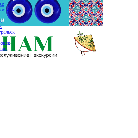
во
осталь
а
с
к
ральск
к
ровск
вль