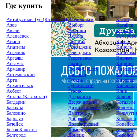
Где купить
Автобусный Тур (Казахстан)
Всеволожск
Касли
Азов
Выборг
Катайск
Аксай
Вязники
Качканар
Алапаевск
Вязьма
Кемерово
Анапа
Гатчина
Кизел
Апатиты
Геленджик
Кинель
Арамиль
Геленджик
Кинешма
Аргаяш
Георгиевск
Киржач
Арзамас
Глазов
Кириши
Армавир
Горячий Ключ
Кировгра
Артемовский
Грозный
Кирово-Ч
Арти
Губкин
Кировск
Архангельск
Губкинский
Кисловод
Асбест
Гуково
Клин
Астана (Казахстан)
Дзержинск
Ковров
Багдарин
Дзержинский
Когалым
Балахна
Димитровград
Коломна
Балезино
Дмитров
Кольчуги
Барнаул
Добрянка
Конаково
Батайск
Долгопрудный
Копейск
Белая Калитва
Домодедово
Коркино
Белгород
Донецк
Королев