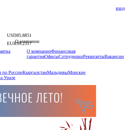
вход
USD
85.8851
О компании
EUR
99.2317
мятка
О компании
Финансовая
гарантия
Офисы
Сотрудники
Реквизиты
Вакансии
 по России
Кыргызстан
Мальдивы
Морские
а Урале