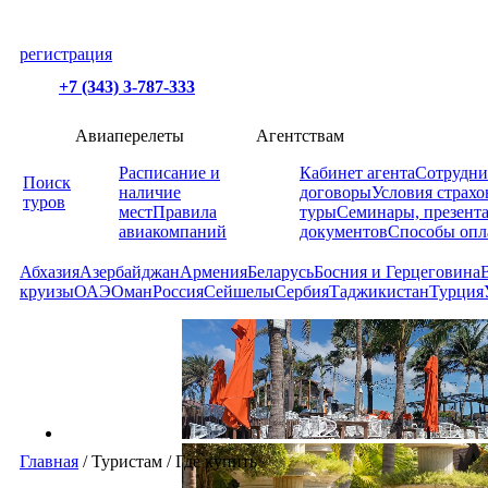
регистрация
+7 (343) 3-787-333
Авиаперелеты
Агентствам
Расписание и
Кабинет агента
Сотрудни
Поиск
наличие
договоры
Условия страхо
туров
мест
Правила
туры
Семинары, презент
авиакомпаний
документов
Способы опл
Абхазия
Азербайджан
Армения
Беларусь
Босния и Герцеговина
круизы
ОАЭ
Оман
Россия
Сейшелы
Сербия
Таджикистан
Турция
Главная
/
Туристам
/
Где купить