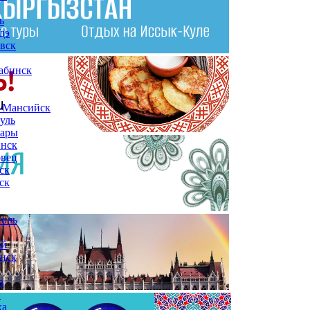
ь
дэ
вск
абинск
-Мансийск
уль
сары
инск
овец
ск
ск
поль
ой
нск
а
ы
ха