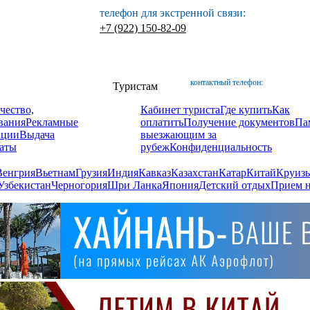
телефон для экстренной связи:
+7 (922) 150-82-09
контактный телефон:
Туристам
чество,
Кабинет туриста
Где купить
Как
вания
Рекламные
оплатить
Получение документов
Па
ации
Выдача
выезжающим за
аты
рубеж
Конфиденциальность
Венгрия
Вьетнам
Грузия
Индия
Кавказ
Казахстан
Катар
Китай
Круизы
Узбекистан
Черногория
Шри Ланка
Япония
Детский отдых
Прием н