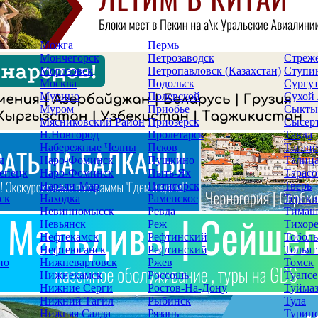
Можга
Пермь
Мончегорск
Петрозаводск
Стреж
Морозовск
Петропавловск (Казахстан)
Ступи
Москва
Подольск
Сургу
Мурино
Полевской
Сухой
Муром
Приобье
Сыкты
Мясниковский Район
Приозерск
Сысер
Н.Новгород
Пролетарск
Тавда
Набережные Челны
Псков
Таганр
д
Наро-Фоминск
Пушкино
Талиц
епецк
Наро-Фоминск
Пыть-Ях
Тарасо
Нарьян-Мар
Пятигорск
Тверь
ск
Находка
Раменское
Терекл
Невинномысск
Ревда
Тимаш
Невьянск
Реж
Тихор
Нефтекамск
Рефтинский
Тоболь
Нефтеюганск
Рефтинский
Тольят
но
Нижневартовск
Ржев
Томск
Нижнекамск
Россошь
Туапсе
Нижние Серги
Ростов-На-Дону
Туйма
Нижний Тагил
Рыбинск
Тула
Нижняя Салда
Рязань
Турин