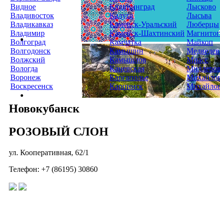
Видное
Калининград
Лысково
Владивосток
Калуга
Лысьва
Владикавказ
Каменск-Уральский
Люберцы
Владимир
Каменск-Шахтинский
Магнитог
Волгоград
Камчатка
Майкоп
Волгодонск
Камышин
Медведев
Волжский
Камышлов
Миасс
Вологда
Каневская
Миллеро
Воронеж
Каргаполье
Михайло
Воскресенск
Карпинск
Михайло
Новокубанск
РОЗОВЫЙ СЛОН
ул. Кооперативная, 62/1
Телефон: +7 (86195) 30860