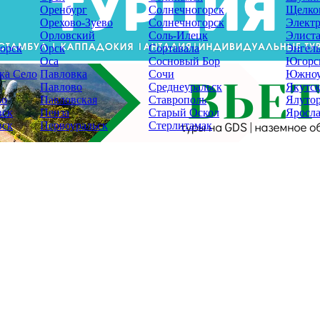
Оренбург
Солнечногорск
Щелко
Орехово-Зуево
Солнечногорск
Электр
Орловский
Соль-Илецк
Элист
орск
Орск
Сортавала
Энгель
Оса
Сосновый Бор
Югорс
ка Село
Павловка
Сочи
Южноу
Павлово
Среднеуральск
Якутс
во
Павловская
Ставрополь
Ялуто
вск
Пенза
Старый Оскол
Яросла
вск
Первоуральск
Стерлитамак