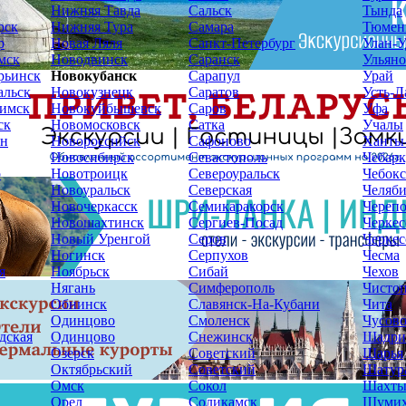
Нижняя Тавда
Сальск
Тында
рск
Нижняя Тура
Самара
Тюмен
р
Новая Ляля
Санкт-Петербург
Улан-У
мск
Новодвинск
Саранск
Ульяно
рьинск
Новокубанск
Сарапул
Урай
альск
Новокузнецк
Саратов
Усть-Л
имск
Новокуйбышевск
Саров
Уфа
ск
Новомосковск
Сатка
Учалы
ин
Новороссийск
Сафоново
Ханты
Новосибирск
Севастополь
Чебарк
р
Новотроицк
Североуральск
Чебок
Новоуральск
Северская
Челяб
Новочеркасск
Семикаракорск
Череп
Новошахтинск
Сергиев-Посад
Черкес
Новый Уренгой
Серов
Черкес
Ногинск
Серпухов
Чесма
я
Ноябрьск
Сибай
Чехов
Нягань
Симферополь
Чисто
Обнинск
Славянск-На-Кубани
Чита
Одинцово
Смоленск
Чусов
дская
Одинцово
Снежинск
Шадри
Озерск
Советский
Шарья
Октябрьский
Советский
Шатур
Омск
Сокол
Шахт
Орел
Соликамск
Шуми