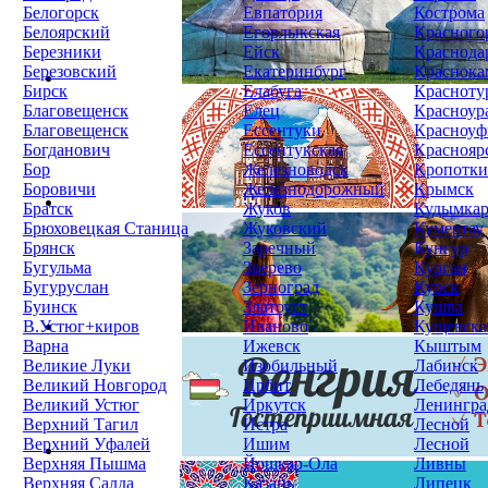
Белогорск
Евпатория
Кострома
Белоярский
Егорлыкская
Красного
Березники
Ейск
Краснода
Березовский
Екатеринбург
Краснока
Бирск
Елабуга
Красноту
Благовещенск
Елец
Красноур
Благовещенск
Ессентуки
Красноуф
Богданович
Ессентукская
Краснояр
Бор
Железноводск
Кропотк
Боровичи
Железнодорожный
Крымск
Братск
Жуков
Кудымка
Брюховецкая Станица
Жуковский
Кумертау
Брянск
Заречный
Кунгур
Бугульма
Зверево
Курган
Бугуруслан
Зерноград
Курск
Буинск
Златоуст
Кушва
В.Устюг+киров
Иваново
Кущевска
Варна
Ижевск
Кыштым
Великие Луки
Изобильный
Лабинск
Великий Новгород
Ирбит
Лебедянь
Великий Устюг
Иркутск
Ленингра
Верхний Тагил
Истра
Лесной
Верхний Уфалей
Ишим
Лесной
Верхняя Пышма
Йошкар-Ола
Ливны
Верхняя Салда
Казань
Липецк