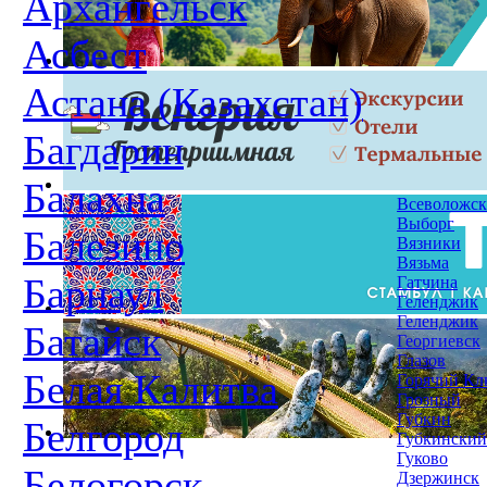
Архангельск
Асбест
Астана (Казахстан)
Багдарин
Балахна
Всеволожск
Выборг
Балезино
Вязники
Вязьма
Барнаул
Гатчина
Геленджик
Геленджик
Батайск
Георгиевск
Глазов
Белая Калитва
Горячий Кл
Грозный
Губкин
Белгород
Губкинский
Гуково
Белогорск
Дзержинск