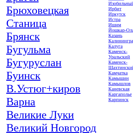
Изобильны
Брюховецкая
Ирбит
Иркутск
Станица
Истра
Ишим
Йошкар-Ол
Брянск
Казань
Калинингр
Бугульма
Калуга
Каменск-
Уральский
Бугуруслан
Каменск-
Шахтински
Буинск
Камчатка
Камышин
Камышлов
В.Устюг+киров
Каневская
Каргаполье
Варна
Карпинск
Великие Луки
Великий Новгород