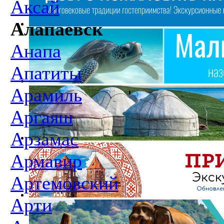
Аксай
Алапаевск
Анапа
Апатиты
Арамиль
Аргаяш
Арзамас
Армавир
Артемовский
Арти