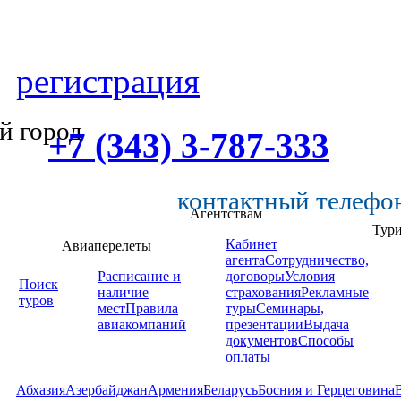
регистрация
й город
+7 (343) 3-787-333
контактный телефо
Агентствам
Тур
Кабинет
Авиаперелеты
агента
Сотрудничество,
Расписание и
договоры
Условия
Поиск
наличие
страхования
Рекламные
туров
мест
Правила
туры
Семинары,
авиакомпаний
презентации
Выдача
документов
Способы
оплаты
Абхазия
Азербайджан
Армения
Беларусь
Босния и Герцеговина