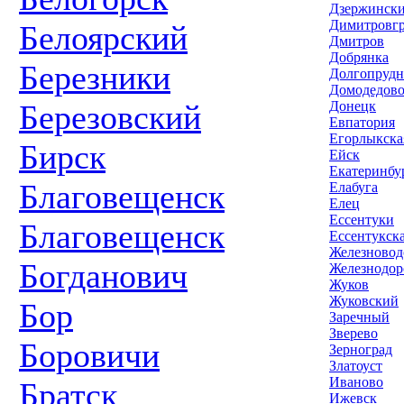
Дзержинск
Димитровг
Белоярский
Дмитров
Добрянка
Березники
Долгопруд
Домодедов
Березовский
Донецк
Евпатория
Егорлыкска
Бирск
Ейск
Екатеринбу
Благовещенск
Елабуга
Елец
Ессентуки
Благовещенск
Ессентукск
Железновод
Богданович
Железнодо
Жуков
Жуковский
Бор
Заречный
Зверево
Боровичи
Зерноград
Златоуст
Иваново
Братск
Ижевск