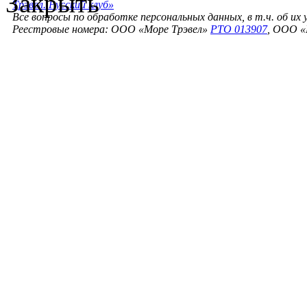
Закрыть
Трэвел. Русский клуб»
Все вопросы по обработке персональных данных, в т.ч. об их
Реестровые номера: ООО «Море Трэвел»
РТО 013907
, ООО «