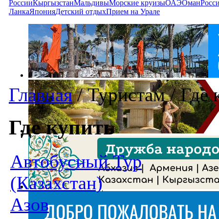
России
Кыргызстан
Мальдивы
Морские круизы
ОАЭ
Оман
Росс
Ланка
Япония
Детский отдых
Прием на Урале
Главная
/
Туристам
/
Где 
Где купить
Автобусный Тур
(Казахстан)
Азов