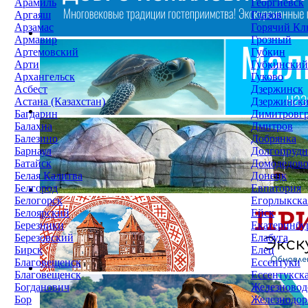
Арамиль
Георгиевск
Аргаяш
Глазов
Арзамас
Горячий Кл
Армавир
Грозный
Артемовский
Губкин
Арти
Губкинский
Архангельск
Гуково
Асбест
Дзержинск
Астана (Казахстан)
Дзержинск
Багдарин
Димитровг
Балахна
Дмитров
Балезино
Добрянка
Барнаул
Долгопруд
Батайск
Домодедов
Белая Калитва
Донецк
Белгород
Евпатория
Белогорск
Егорлыкска
Белоярский
Ейск
Березники
Екатеринбу
Березовский
Елабуга
Бирск
Елец
Благовещенск
Ессентуки
Благовещенск
Ессентукск
Богданович
Железновод
Бор
Железнодо