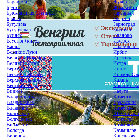
Боровичи
Жуков
Братск
Жуковский
Брюховецкая Станица
Заречный
Брянск
Зверево
Бугульма
Зерноград
Бугуруслан
Златоуст
Буинск
Иваново
В.Устюг+киров
Ижевск
Варна
Изобильны
Великие Луки
Ирбит
Великий Новгород
Иркутск
Великий Устюг
Истра
Верхний Тагил
Ишим
Верхний Уфалей
Йошкар-Ол
Верхняя Пышма
Казань
Верхняя Салда
Калинингр
Видное
Калуга
Владивосток
Каменск-
Владикавказ
Уральский
Владимир
Каменск-
Волгоград
Шахтински
Волгодонск
Камчатка
Волжский
Камышин
Вологда
Камышлов
Воронеж
Каневская