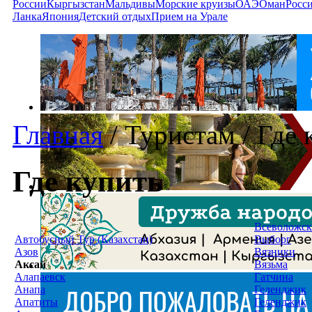
России
Кыргызстан
Мальдивы
Морские круизы
ОАЭ
Оман
Росс
Ланка
Япония
Детский отдых
Прием на Урале
Главная
/
Туристам
/
Где 
Где купить
Всеволожск
Автобусный Тур (Казахстан)
Выборг
Азов
Вязники
Аксай
Вязьма
Алапаевск
Гатчина
Анапа
Геленджик
Апатиты
Геленджик