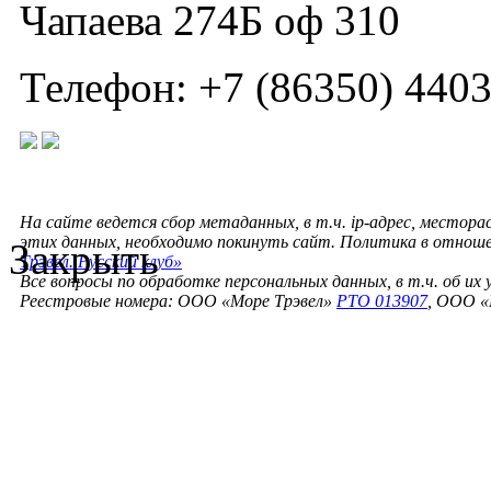
Чапаева 274Б оф 310
Телефон: +7 (86350) 440
На сайте ведется сбор метаданных, в т.ч. ip-адрес, местора
этих данных, необходимо покинуть сайт. Политика в отнош
Закрыть
Трэвел. Русский клуб»
Все вопросы по обработке персональных данных, в т.ч. об их
Реестровые номера: ООО «Море Трэвел»
РТО 013907
, ООО «