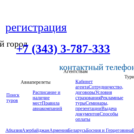
регистрация
й город
+7 (343) 3-787-333
контактный телефо
Агентствам
Тур
Кабинет
Авиаперелеты
агента
Сотрудничество,
Расписание и
договоры
Условия
Поиск
наличие
страхования
Рекламные
туров
мест
Правила
туры
Семинары,
авиакомпаний
презентации
Выдача
документов
Способы
оплаты
Абхазия
Азербайджан
Армения
Беларусь
Босния и Герцеговина