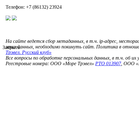
Телефон: +7 (86132) 23924
На сайте ведется сбор метаданных, в т.ч. ip-адрес, местора
этих данных, необходимо покинуть сайт. Политика в отнош
Закрыть
Трэвел. Русский клуб»
Все вопросы по обработке персональных данных, в т.ч. об их
Реестровые номера: ООО «Море Трэвел»
РТО 013907
, ООО «