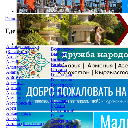
Главная
/
Туристам
/
Где купить
Где купить
Автобусный Тур
Всеволожск
(Казахстан)
Выборг
Азов
Вязники
Аксай
Вязьма
Алапаевск
Гатчина
Анапа
Геленджик
Апатиты
Геленджик
Арамиль
Георгиевск
Аргаяш
Глазов
Арзамас
Горячий Ключ
Армавир
Грозный
Артемовский
Губкин
Арти
Губкинский
Архангельск
Гуково
Асбест
Дзержинск
Астана (Казахстан)
Дзержинский