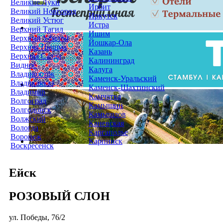
Великие Луки
Ирбит
Великий Новгород
Иркутск
Великий Устюг
Истра
Верхний Тагил
Ишим
Верхний Уфалей
Йошкар-Ола
Верхняя Пышма
Казань
Верхняя Салда
Калининград
Видное
Калуга
Владивосток
Каменск-Уральский
Владикавказ
Каменск-Шахтинский
Владимир
Камчатка
Волгоград
Камышин
Волгодонск
Камышлов
Волжский
Каневская
Вологда
Каргаполье
Воронеж
Карпинск
Воскресенск
Ейск
РОЗОВЫЙ СЛОН
ул. Победы, 76/2