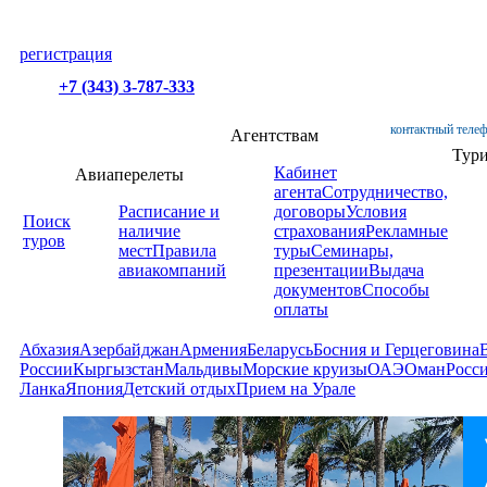
регистрация
+7 (343) 3-787-333
контактный телеф
Агентствам
Тур
Кабинет
Авиаперелеты
агента
Сотрудничество,
Расписание и
договоры
Условия
Поиск
наличие
страхования
Рекламные
туров
мест
Правила
туры
Семинары,
авиакомпаний
презентации
Выдача
документов
Способы
оплаты
Абхазия
Азербайджан
Армения
Беларусь
Босния и Герцеговина
России
Кыргызстан
Мальдивы
Морские круизы
ОАЭ
Оман
Росс
Ланка
Япония
Детский отдых
Прием на Урале