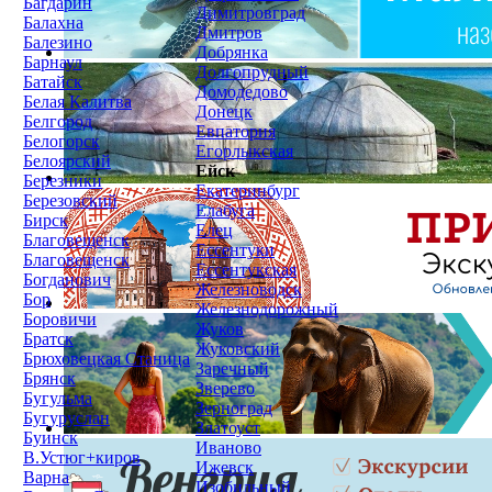
Багдарин
Димитровград
Балахна
Дмитров
Балезино
Добрянка
Барнаул
Долгопрудный
Батайск
Домодедово
Белая Калитва
Донецк
Белгород
Евпатория
Белогорск
Егорлыкская
Белоярский
Ейск
Березники
Екатеринбург
Березовский
Елабуга
Бирск
Елец
Благовещенск
Ессентуки
Благовещенск
Ессентукская
Богданович
Железноводск
Бор
Железнодорожный
Боровичи
Жуков
Братск
Жуковский
Брюховецкая Станица
Заречный
Брянск
Зверево
Бугульма
Зерноград
Бугуруслан
Златоуст
Буинск
Иваново
В.Устюг+киров
Ижевск
Варна
Изобильный