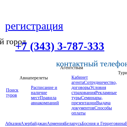
регистрация
й город
+7 (343) 3-787-333
контактный телефо
Агентствам
Тур
Кабинет
Авиаперелеты
агента
Сотрудничество,
Расписание и
договоры
Условия
Поиск
наличие
страхования
Рекламные
туров
мест
Правила
туры
Семинары,
авиакомпаний
презентации
Выдача
документов
Способы
оплаты
Абхазия
Азербайджан
Армения
Беларусь
Босния и Герцеговина