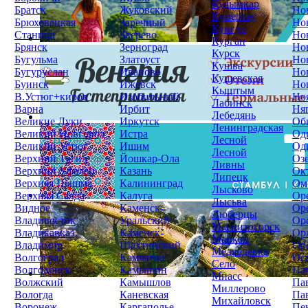
Кудымкар
Братск
Жуковский
Но
Кумертау
Брюховецкая
Заречный
Но
Кунгур
Станица
Зверево
Но
Курган
Брянск
Зерноград
Но
Курск
Бугульма
Златоуст
Но
Кушва
Бугуруслан
Иваново
Но
Кущевская
Буинск
Ижевск
Но
Кыштым
В.Устюг+киров
Изобильный
Но
Лабинск
Варна
Ирбит
Ня
Лебедянь
Великие Луки
Иркутск
Об
Ленинградская
Великий Новгород
Истра
Од
Лесной
Великий Устюг
Ишим
Од
Лесной
Верхний Тагил
Йошкар-Ола
Оз
Ливны
Верхний Уфалей
Казань
Ок
Липецк
Верхняя Пышма
Калининград
Ом
Лысково
Верхняя Салда
Калуга
Ор
Лысьва
Видное
Каменск-
Ор
Люберцы
Владивосток
Уральский
Ор
Магнитогорск
Владикавказ
Каменск-
Ор
Майкоп
Владимир
Шахтинский
Ор
Медведевка
Волгоград
Камчатка
Ос
Село
Волгодонск
Камышин
Па
Миасс
Волжский
Камышлов
Па
Миллерово
Вологда
Каневская
Па
Михайловск
Воронеж
Каргаполье
Пе