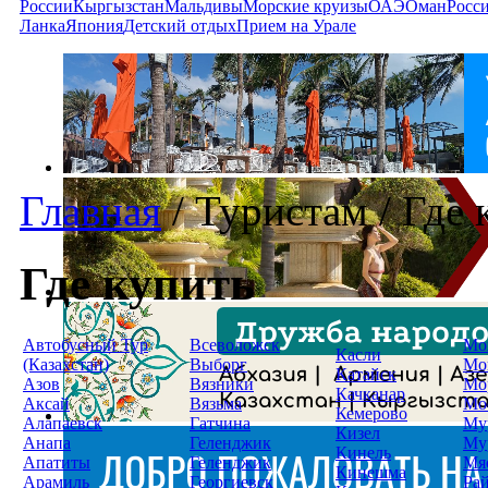
России
Кыргызстан
Мальдивы
Морские круизы
ОАЭ
Оман
Росс
Ланка
Япония
Детский отдых
Прием на Урале
Главная
/
Туристам
/
Где 
Где купить
Автобусный Тур
Всеволожск
Мо
Касли
(Казахстан)
Выборг
Мо
Катайск
Азов
Вязники
Мо
Качканар
Аксай
Вязьма
Мо
Кемерово
Алапаевск
Гатчина
Му
Кизел
Анапа
Геленджик
Му
Кинель
Апатиты
Геленджик
Мя
Кинешма
Арамиль
Георгиевск
Ра