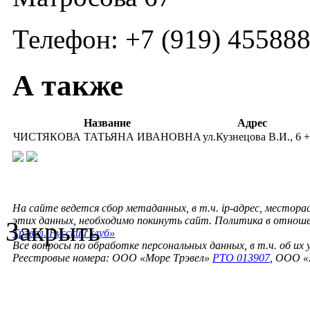
Телефон: +7 (919) 45588
А также
Название
Адрес
ЧИСТЯКОВА ТАТЬЯНА ИВАНОВНА
ул.Кузнецова В.И., 6
+
На сайте ведется сбор метаданных, в т.ч. ip-адрес, местора
этих данных, необходимо покинуть сайт. Политика в отнош
Закрыть
Трэвел. Русский клуб»
Все вопросы по обработке персональных данных, в т.ч. об их
Реестровые номера: ООО «Море Трэвел»
РТО 013907
, ООО «