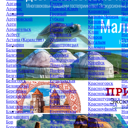
Киржач
Аргаяш
Глазов
Н.
Кириши
Арзамас
Горячий Ключ
На
Кировград
Армавир
Грозный
Че
Кирово-Чепецк
Артемовский
Губкин
На
Кировск
Арти
Губкинский
На
Кисловодск
Архангельск
Гуково
На
Клин
Асбест
Дзержинск
На
Ковров
Астана (Казахстан)
Дзержинский
Не
Когалым
Багдарин
Димитровград
Не
Коломна
Балахна
Дмитров
Не
Кольчугино
Балезино
Добрянка
Не
Конаково
Барнаул
Долгопрудный
Ни
Копейск
Батайск
Домодедово
Ни
Коркино
Белая Калитва
Донецк
Ни
Королев
Белгород
Евпатория
Ни
Кострома
Белогорск
Егорлыкская
Ни
Красногорск
Белоярский
Ейск
Ни
Краснодар
Березники
Екатеринбург
Ни
Краснокамск
Березовский
Елабуга
Но
Краснотурьинск
Бирск
Елец
Но
Красноуральск
Благовещенск
Ессентуки
Но
Красноуфимск
Благовещенск
Ессентукская
Но
Красноярск
Богданович
Железноводск
Но
Кропоткин
Бор
Железнодорожный
Но
Крымск
Боровичи
Жуков
Но