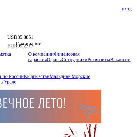
вход
USD
85.8851
О компании
EUR
99.2317
мятка
О компании
Финансовая
гарантия
Офисы
Сотрудники
Реквизиты
Вакансии
 по России
Кыргызстан
Мальдивы
Морские
а Урале