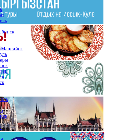
ь
дэ
вск
абинск
-Мансийск
уль
сары
инск
овец
ск
ск
поль
ой
нск
а
ы
ха