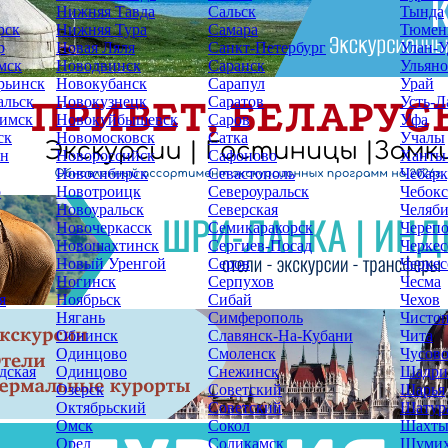
Нижняя Тавда
Сальск
Тында
рск
Нижняя Тура
Самара
Тюмен
р
Новая Ляля
Санкт-Петербург
Улан-У
мск
Новодвинск
Саранск
Ульяно
рьинск
Новокубанск
Сарапул
Урай
альск
Новокузнецк
Саратов
Усть-Л
имск
Новокуйбышевск
Саров
Уфа
ск
Новомосковск
Сатка
Учалы
ин
Новороссийск
Сафоново
Ханты
Новосибирск
Севастополь
Чебарк
р
Новотроицк
Североуральск
Чебок
Новоуральск
Северская
Челяб
Новочеркасск
Семикаракорск
Череп
Новошахтинск
Сергиев-Посад
Черкес
Новый Уренгой
Серов
Черкес
Ногинск
Серпухов
Чесма
я
Ноябрьск
Сибай
Чехов
Нягань
Симферополь
Чисто
Обнинск
Славянск-На-Кубани
Чита
Одинцово
Смоленск
Чусов
дская
Одинцово
Снежинск
Шадри
Озерск
Советский
Шарья
Октябрьский
Советский
Шатур
Омск
Сокол
Шахт
Орел
Соликамск
Шуми