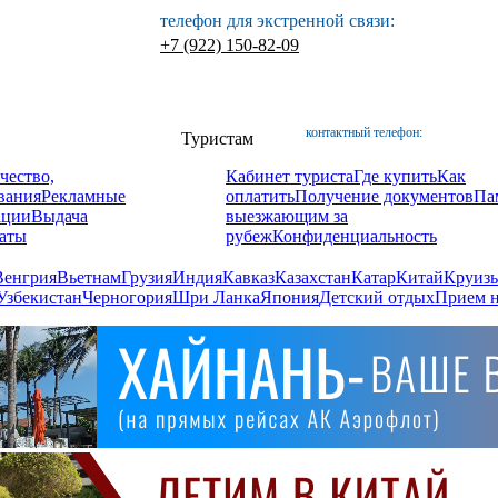
телефон для экстренной связи:
+7 (922) 150-82-09
контактный телефон:
Туристам
чество,
Кабинет туриста
Где купить
Как
вания
Рекламные
оплатить
Получение документов
Па
ации
Выдача
выезжающим за
аты
рубеж
Конфиденциальность
Венгрия
Вьетнам
Грузия
Индия
Кавказ
Казахстан
Катар
Китай
Круизы
Узбекистан
Черногория
Шри Ланка
Япония
Детский отдых
Прием н