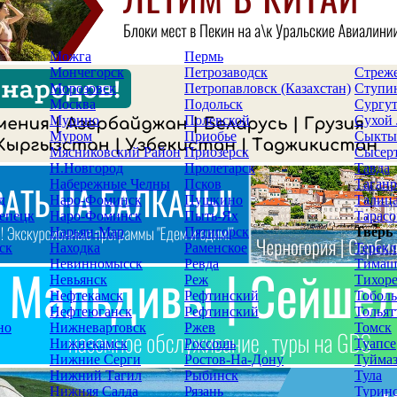
Можга
Пермь
Мончегорск
Петрозаводск
Стреж
Морозовск
Петропавловск (Казахстан)
Ступи
Москва
Подольск
Сургу
Мурино
Полевской
Сухой
Муром
Приобье
Сыкты
Мясниковский Район
Приозерск
Сысер
Н.Новгород
Пролетарск
Тавда
Набережные Челны
Псков
Таганр
д
Наро-Фоминск
Пушкино
Талиц
епецк
Наро-Фоминск
Пыть-Ях
Тарасо
Нарьян-Мар
Пятигорск
Тверь
ск
Находка
Раменское
Терекл
Невинномысск
Ревда
Тимаш
Невьянск
Реж
Тихор
Нефтекамск
Рефтинский
Тоболь
Нефтеюганск
Рефтинский
Тольят
но
Нижневартовск
Ржев
Томск
Нижнекамск
Россошь
Туапсе
Нижние Серги
Ростов-На-Дону
Туйма
Нижний Тагил
Рыбинск
Тула
Нижняя Салда
Рязань
Турин