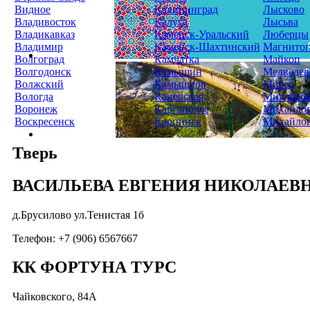
Видное
Калининград
Лысково
Владивосток
Калуга
Лысьва
Владикавказ
Каменск-Уральский
Люберцы
Владимир
Каменск-Шахтинский
Магнитог
Волгоград
Камчатка
Майкоп
Волгодонск
Камышин
Медведев
Волжский
Камышлов
Миасс
Вологда
Каневская
Миллеро
Воронеж
Каргаполье
Михайло
Воскресенск
Карпинск
Михайло
Тверь
ВАСИЛЬЕВА ЕВГЕНИЯ НИКОЛАЕВ
д.Брусилово ул.Тенистая 1б
Телефон: +7 (906) 6567667
КК ФОРТУНА ТУРС
Чайковского, 84А