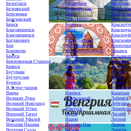
Белогорск
Евпатория
Кострома
Белоярский
Егорлыкская
Красного
Березники
Ейск
Краснода
Березовский
Екатеринбург
Краснока
Бирск
Елабуга
Красноту
Благовещенск
Елец
Красноур
Благовещенск
Ессентуки
Красноуф
Богданович
Ессентукская
Краснояр
Бор
Железноводск
Кропотк
Боровичи
Железнодорожный
Крымск
Братск
Жуков
Кудымка
Брюховецкая Станица
Жуковский
Кумертау
Брянск
Заречный
Кунгур
Бугульма
Зверево
Курган
Бугуруслан
Зерноград
Курск
Буинск
Златоуст
Кушва
В.Устюг+киров
Иваново
Кущевска
Варна
Ижевск
Кыштым
Великие Луки
Изобильный
Лабинск
Великий Новгород
Ирбит
Лебедянь
Великий Устюг
Иркутск
Ленингра
Верхний Тагил
Истра
Лесной
Верхний Уфалей
Ишим
Лесной
Верхняя Пышма
Йошкар-Ола
Ливны
Верхняя Салда
Казань
Липецк