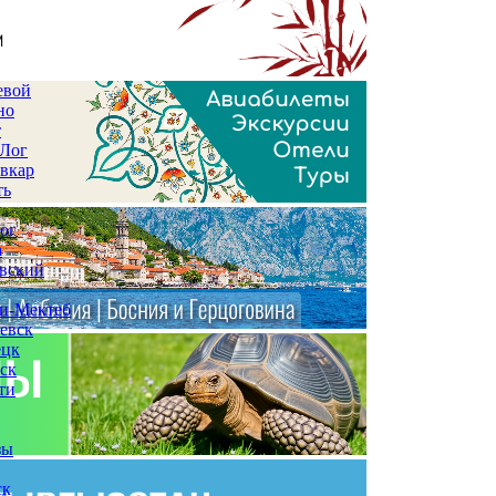
евой
но
т
 Лог
вкар
ть
ог
а
вский
и-Мектеб
евск
ецк
ск
ти
зы
ск