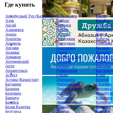
Где купить
Автобусный Тур (Казахстан)
Всеволожск
Касли
Азов
Выборг
Катайск
Аксай
Вязники
Качканар
Алапаевск
Вязьма
Кемерово
Анапа
Гатчина
Кизел
Апатиты
Геленджик
Кинель
Арамиль
Геленджик
Кинешма
Аргаяш
Георгиевск
Киржач
Арзамас
Глазов
Кириши
Армавир
Горячий Ключ
Кировгра
Артемовский
Грозный
Кирово-Ч
Арти
Губкин
Кировск
Архангельск
Губкинский
Кисловод
Асбест
Гуково
Клин
Астана (Казахстан)
Дзержинск
Ковров
Багдарин
Дзержинский
Когалым
Балахна
Димитровград
Коломна
Балезино
Дмитров
Кольчуги
Барнаул
Добрянка
Конаково
Батайск
Долгопрудный
Копейск
Белая Калитва
Домодедово
Коркино
Белгород
Донецк
Королев