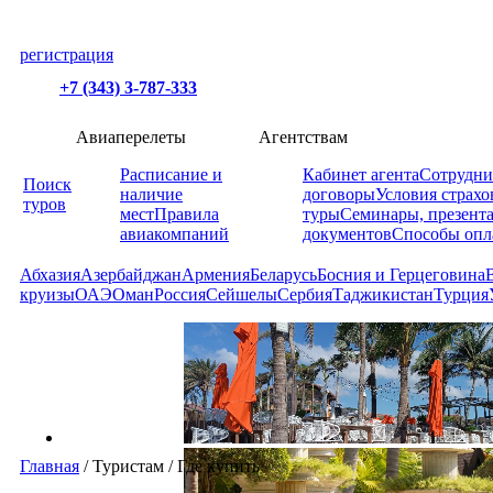
регистрация
+7 (343) 3-787-333
Авиаперелеты
Агентствам
Расписание и
Кабинет агента
Сотрудни
Поиск
наличие
договоры
Условия страхо
туров
мест
Правила
туры
Семинары, презент
авиакомпаний
документов
Способы опл
Абхазия
Азербайджан
Армения
Беларусь
Босния и Герцеговина
круизы
ОАЭ
Оман
Россия
Сейшелы
Сербия
Таджикистан
Турция
Главная
/
Туристам
/
Где купить