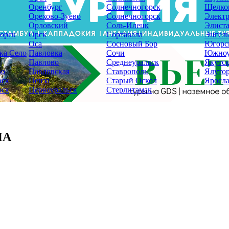
Оренбург
Солнечногорск
Щелко
Орехово-Зуево
Солнечногорск
Электр
Орловский
Соль-Илецк
Элист
орск
Орск
Сортавала
Энгель
Оса
Сосновый Бор
Югорс
ка Село
Павловка
Сочи
Южноу
Павлово
Среднеуральск
Якутс
во
Павловская
Ставрополь
Ялуто
вск
Пенза
Старый Оскол
Яросла
вск
Первоуральск
Стерлитамак
НА