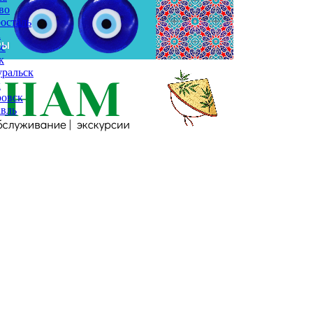
во
осталь
а
с
к
ральск
к
ровск
вль