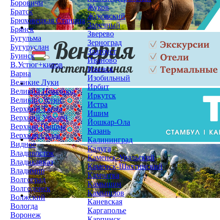
Боровичи
Жуков
Братск
Жуковский
Брюховецкая Станица
Заречный
Брянск
Зверево
Бугульма
Зерноград
Бугуруслан
Златоуст
Буинск
Иваново
В.Устюг+киров
Ижевск
Варна
Изобильный
Великие Луки
Ирбит
Великий Новгород
Иркутск
Великий Устюг
Истра
Верхний Тагил
Ишим
Верхний Уфалей
Йошкар-Ола
Верхняя Пышма
Казань
Верхняя Салда
Калининград
Видное
Калуга
Владивосток
Каменск-Уральский
Владикавказ
Каменск-Шахтинский
Владимир
Камчатка
Волгоград
Камышин
Волгодонск
Камышлов
Волжский
Каневская
Вологда
Каргаполье
Воронеж
Карпинск