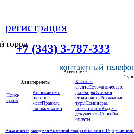
регистрация
й город
+7 (343) 3-787-333
контактный телефо
Агентствам
Тур
Кабинет
Авиаперелеты
агента
Сотрудничество,
Расписание и
договоры
Условия
Поиск
наличие
страхования
Рекламные
туров
мест
Правила
туры
Семинары,
авиакомпаний
презентации
Выдача
документов
Способы
оплаты
Абхазия
Азербайджан
Армения
Беларусь
Босния и Герцеговина