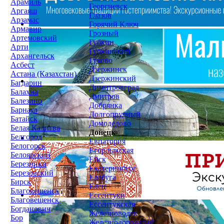
Арамиль
Георгиевск
Аргаяш
Глазов
Арзамас
Горячий Ключ
Армавир
Грозный
Артемовский
Губкин
Арти
Губкинский
Архангельск
Гуково
Асбест
Дзержинск
Астана (Казахстан)
Дзержинский
Багдарин
Димитровград
Балахна
Дмитров
Балезино
Добрянка
Барнаул
Долгопрудный
Батайск
Домодедово
Белая Калитва
Донецк
Белгород
Евпатория
Белогорск
Егорлыкская
Белоярский
Ейск
Березники
Екатеринбург
Березовский
Елабуга
Бирск
Елец
Благовещенск
Ессентуки
Благовещенск
Ессентукская
Богданович
Железноводск
Бор
Железнодорожный