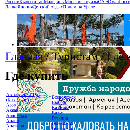
России
Кыргызстан
Мальдивы
Морские круизы
ОАЭ
Оман
Росс
Ланка
Япония
Детский отдых
Прием на Урале
Главная
/
Туристам
/
Где 
Где купить
Автобусный Тур
Всеволожск
(Казахстан)
Выборг
Азов
Вязники
Аксай
Вязьма
Алапаевск
Гатчина
Анапа
Геленджик
Апатиты
Геленджик