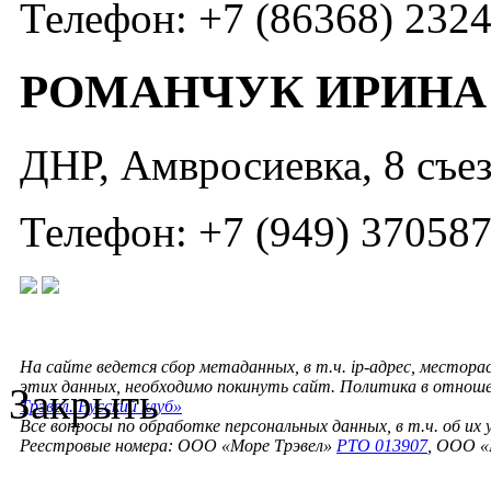
Телефон: +7 (86368) 232
РОМАНЧУК ИРИНА
ДНР, Амвросиевка, 8 съез
Телефон: +7 (949) 37058
На сайте ведется сбор метаданных, в т.ч. ip-адрес, местора
этих данных, необходимо покинуть сайт. Политика в отнош
Закрыть
Трэвел. Русский клуб»
Все вопросы по обработке персональных данных, в т.ч. об их
Реестровые номера: ООО «Море Трэвел»
РТО 013907
, ООО «