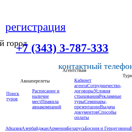
регистрация
й город
+7 (343) 3-787-333
контактный телефо
Агентствам
Тур
Кабинет
Авиаперелеты
агента
Сотрудничество,
Расписание и
договоры
Условия
Поиск
наличие
страхования
Рекламные
туров
мест
Правила
туры
Семинары,
авиакомпаний
презентации
Выдача
документов
Способы
оплаты
Абхазия
Азербайджан
Армения
Беларусь
Босния и Герцеговина