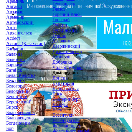
Арамиль
Георгиевск
Аргаяш
Глазов
Арзамас
Горячий Ключ
Армавир
Грозный
Артемовский
Губкин
Арти
Губкинский
Архангельск
Гуково
Асбест
Дзержинск
Астана (Казахстан)
Дзержинский
Багдарин
Димитровград
Балахна
Дмитров
Балезино
Добрянка
Барнаул
Долгопрудный
Батайск
Домодедово
Белая Калитва
Донецк
Белгород
Евпатория
Белогорск
Егорлыкская
Белоярский
Ейск
Березники
Екатеринбург
Березовский
Елабуга
Бирск
Елец
Благовещенск
Ессентуки
Благовещенск
Ессентукская
Богданович
Железноводск
Бор
Железнодорожный