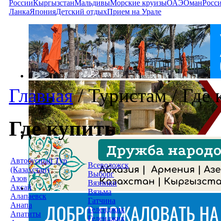
России
Кыргызстан
Мальдивы
Морские круизы
ОАЭ
Оман
Росс
Ланка
Япония
Детский отдых
Прием на Урале
Главная
/
Туристам
/
Где 
Где купить
Автобусный Тур
Всеволожск
(Казахстан)
Выборг
Азов
Вязники
Аксай
Вязьма
Алапаевск
Гатчина
Анапа
Геленджик
Апатиты
Геленджик