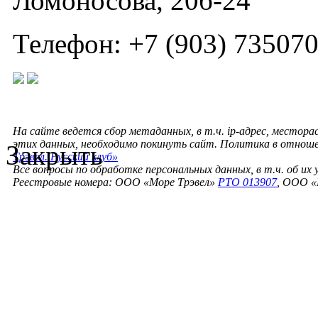
Ломоносова, 20б-24
Телефон: +7 (903) 73507
На сайте ведется сбор метаданных, в т.ч. ip-адрес, местора
этих данных, необходимо покинуть сайт. Политика в отнош
Закрыть
Трэвел. Русский клуб»
Все вопросы по обработке персональных данных, в т.ч. об их
Реестровые номера: ООО «Море Трэвел»
РТО 013907
, ООО «