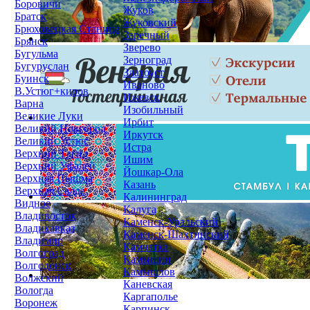
Боровичи
Жуков
Братск
Жуковский
Брюховецкая Станица
Заречный
Брянск
Зверево
Бугульма
Зерноград
Бугуруслан
Златоуст
Буинск
Иваново
В.Устюг+киров
Ижевск
Варна
Изобильный
Великие Луки
Ирбит
Великий Новгород
Иркутск
Великий Устюг
Истра
Верхний Тагил
Ишим
Верхний Уфалей
Йошкар-Ола
Верхняя Пышма
Казань
Верхняя Салда
Калининград
Видное
Калуга
Владивосток
Каменск-Уральский
Владикавказ
Каменск-Шахтинский
Владимир
Камчатка
Волгоград
Камышин
Волгодонск
Камышлов
Волжский
Каневская
Вологда
Каргаполье
Воронеж
Карпинск