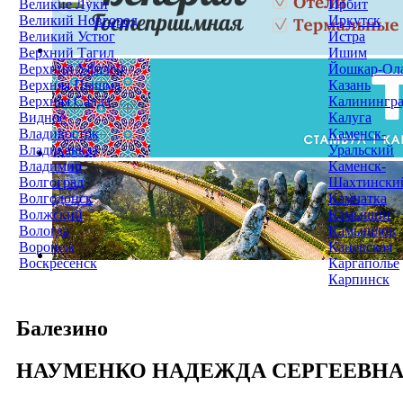
Великие Луки
Ирбит
Великий Новгород
Иркутск
Великий Устюг
Истра
Верхний Тагил
Ишим
Верхний Уфалей
Йошкар-Ол
Верхняя Пышма
Казань
Верхняя Салда
Калинингр
Видное
Калуга
Владивосток
Каменск-
Владикавказ
Уральский
Владимир
Каменск-
Волгоград
Шахтински
Волгодонск
Камчатка
Волжский
Камышин
Вологда
Камышлов
Воронеж
Каневская
Воскресенск
Каргаполье
Карпинск
Балезино
НАУМЕНКО НАДЕЖДА СЕРГЕЕВН