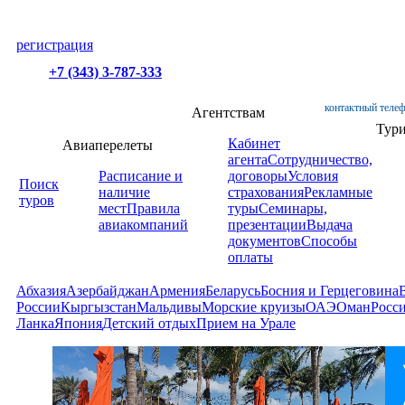
регистрация
+7 (343) 3-787-333
контактный телеф
Агентствам
Тур
Кабинет
Авиаперелеты
агента
Сотрудничество,
Расписание и
договоры
Условия
Поиск
наличие
страхования
Рекламные
туров
мест
Правила
туры
Семинары,
авиакомпаний
презентации
Выдача
документов
Способы
оплаты
Абхазия
Азербайджан
Армения
Беларусь
Босния и Герцеговина
России
Кыргызстан
Мальдивы
Морские круизы
ОАЭ
Оман
Росс
Ланка
Япония
Детский отдых
Прием на Урале