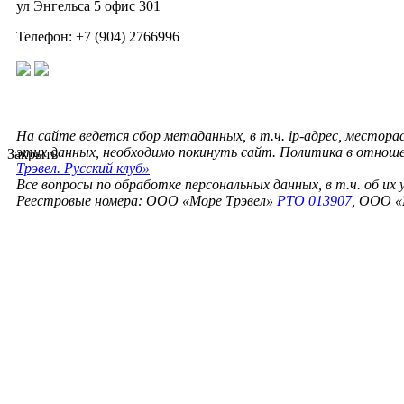
ул Энгельса 5 офис 301
Телефон: +7 (904) 2766996
На сайте ведется сбор метаданных, в т.ч. ip-адрес, местора
этих данных, необходимо покинуть сайт. Политика в отнош
Закрыть
Трэвел. Русский клуб»
Все вопросы по обработке персональных данных, в т.ч. об их
Реестровые номера: ООО «Море Трэвел»
РТО 013907
, ООО «