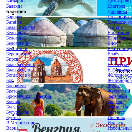
Багдарин
Димитровг
Балахна
Дмитров
Балезино
Добрянка
Барнаул
Долгопруд
Батайск
Домодедов
Белая Калитва
Донецк
Белгород
Евпатория
Белогорск
Егорлыкска
Белоярский
Ейск
Березники
Екатеринбу
Березовский
Елабуга
Бирск
Елец
Благовещенск
Ессентуки
Благовещенск
Ессентукск
Богданович
Железновод
Бор
Железнодо
Боровичи
Жуков
Братск
Жуковский
Брюховецкая Станица
Заречный
Брянск
Зверево
Бугульма
Зерноград
Бугуруслан
Златоуст
Буинск
Иваново
В.Устюг+киров
Ижевск
Варна
Изобильны