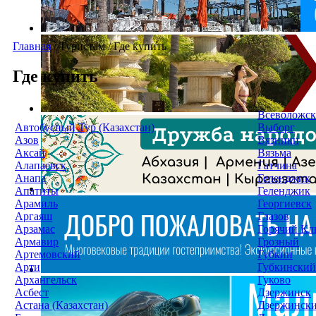
Главная
/
Туристам
/
Где купить
Где купить
Всеволожск
Автобусный Тур (Казахстан)
Выборг
Азов
Вязники
Аксай
Вязьма
Алапаевск
Гатчина
Анапа
Геленджик
Апатиты
Геленджик
Арамиль
Георгиевск
Аргаяш
Глазов
Арзамас
Горячий Кл
Армавир
Грозный
Артемовский
Губкин
Арти
Губкинский
Архангельск
Гуково
Асбест
Дзержинск
Астана (Казахстан)
Дзержинск