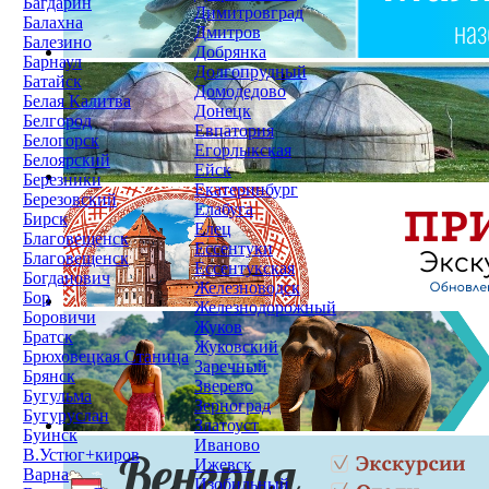
Багдарин
Димитровград
Балахна
Дмитров
Балезино
Добрянка
Барнаул
Долгопрудный
Батайск
Домодедово
Белая Калитва
Донецк
Белгород
Евпатория
Белогорск
Егорлыкская
Белоярский
Ейск
Березники
Екатеринбург
Березовский
Елабуга
Бирск
Елец
Благовещенск
Ессентуки
Благовещенск
Ессентукская
Богданович
Железноводск
Бор
Железнодорожный
Боровичи
Жуков
Братск
Жуковский
Брюховецкая Станица
Заречный
Брянск
Зверево
Бугульма
Зерноград
Бугуруслан
Златоуст
Буинск
Иваново
В.Устюг+киров
Ижевск
Варна
Изобильный