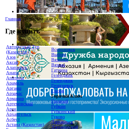
Главная
/
Туристам
/
Где купить
Где купить
Автобусный Тур
Всеволожск
(Казахстан)
Выборг
Азов
Вязники
Аксай
Вязьма
Алапаевск
Гатчина
Анапа
Геленджик
Апатиты
Геленджик
Арамиль
Георгиевск
Аргаяш
Глазов
Арзамас
Горячий Ключ
Армавир
Грозный
Артемовский
Губкин
Арти
Губкинский
Архангельск
Гуково
Асбест
Дзержинск
Астана (Казахстан)
Дзержинский