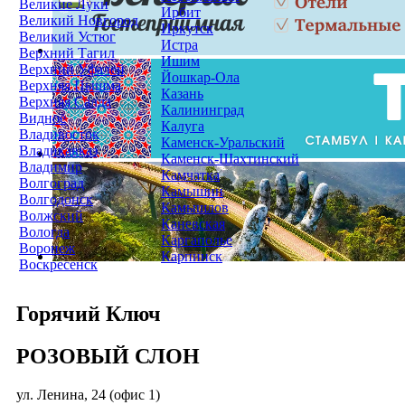
Великие Луки
Ирбит
Великий Новгород
Иркутск
Великий Устюг
Истра
Верхний Тагил
Ишим
Верхний Уфалей
Йошкар-Ола
Верхняя Пышма
Казань
Верхняя Салда
Калининград
Видное
Калуга
Владивосток
Каменск-Уральский
Владикавказ
Каменск-Шахтинский
Владимир
Камчатка
Волгоград
Камышин
Волгодонск
Камышлов
Волжский
Каневская
Вологда
Каргаполье
Воронеж
Карпинск
Воскресенск
Горячий Ключ
РОЗОВЫЙ СЛОН
ул. Ленина, 24 (офис 1)