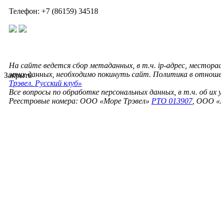
Телефон: +7 (86159) 34518
На сайте ведется сбор метаданных, в т.ч. ip-адрес, местора
этих данных, необходимо покинуть сайт. Политика в отнош
Закрыть
Трэвел. Русский клуб»
Все вопросы по обработке персональных данных, в т.ч. об их
Реестровые номера: ООО «Море Трэвел»
РТО 013907
, ООО «