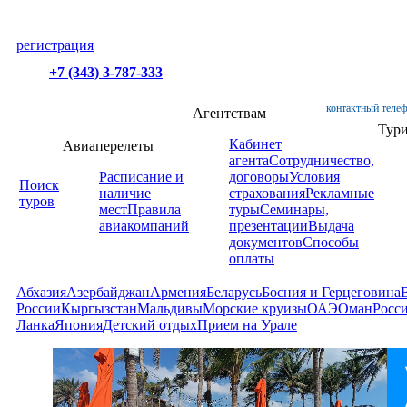
регистрация
+7 (343) 3-787-333
контактный телеф
Агентствам
Тур
Кабинет
Авиаперелеты
агента
Сотрудничество,
Расписание и
договоры
Условия
Поиск
наличие
страхования
Рекламные
туров
мест
Правила
туры
Семинары,
авиакомпаний
презентации
Выдача
документов
Способы
оплаты
Абхазия
Азербайджан
Армения
Беларусь
Босния и Герцеговина
России
Кыргызстан
Мальдивы
Морские круизы
ОАЭ
Оман
Росс
Ланка
Япония
Детский отдых
Прием на Урале