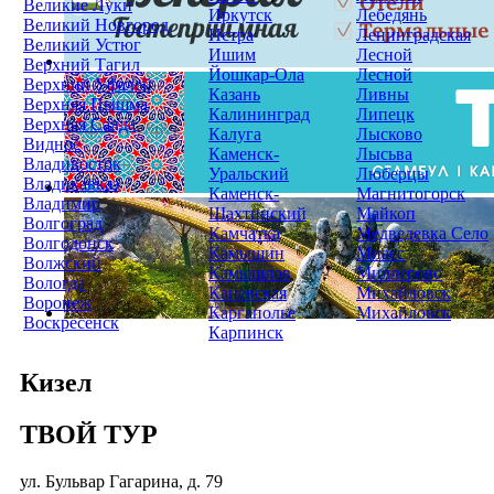
Великие Луки
Иркутск
Лебедянь
Великий Новгород
Истра
Ленинградская
Великий Устюг
Ишим
Лесной
Верхний Тагил
Йошкар-Ола
Лесной
Верхний Уфалей
Казань
Ливны
Верхняя Пышма
Калининград
Липецк
Верхняя Салда
Калуга
Лысково
Видное
Каменск-
Лысьва
Владивосток
Уральский
Люберцы
Владикавказ
Каменск-
Магнитогорск
Владимир
Шахтинский
Майкоп
Волгоград
Камчатка
Медведевка Село
Волгодонск
Камышин
Миасс
Волжский
Камышлов
Миллерово
Вологда
Каневская
Михайловск
Воронеж
Каргаполье
Михайловск
Воскресенск
Карпинск
Кизел
ТВОЙ ТУР
ул. Бульвар Гагарина, д. 79