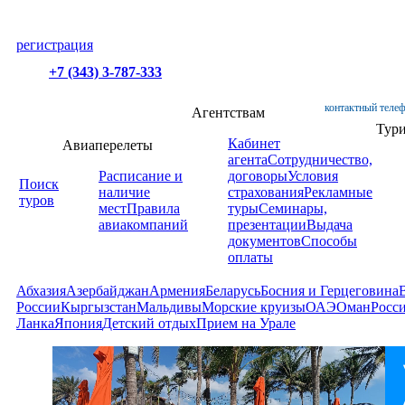
регистрация
+7 (343) 3-787-333
контактный телеф
Агентствам
Тур
Кабинет
Авиаперелеты
агента
Сотрудничество,
Расписание и
договоры
Условия
Поиск
наличие
страхования
Рекламные
туров
мест
Правила
туры
Семинары,
авиакомпаний
презентации
Выдача
документов
Способы
оплаты
Абхазия
Азербайджан
Армения
Беларусь
Босния и Герцеговина
России
Кыргызстан
Мальдивы
Морские круизы
ОАЭ
Оман
Росс
Ланка
Япония
Детский отдых
Прием на Урале