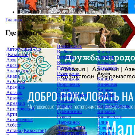
Главная
/
Туристам
/
Где купить
Где купить
Всеволожск
Автобусный Тур
Выборг
Касли
(Казахстан)
Вязники
Катайск
Азов
Вязьма
Качканар
Аксай
Гатчина
Кемерово
Алапаевск
Геленджик
Кизел
Анапа
Геленджик
Кинель
Апатиты
Георгиевск
Кинешма
Арамиль
Глазов
Киржач
Аргаяш
Горячий Ключ
Кириши
Арзамас
Грозный
Кировград
Армавир
Губкин
Кирово-Чепецк
Артемовский
Губкинский
Кировск
Арти
Гуково
Кисловодск
Архангельск
Дзержинск
Клин
Асбест
Дзержинский
Ковров
Астана (Казахстан)
Димитровград
Когалым