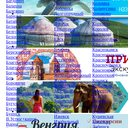
Багдарин
Дмитров
Коломна
Балахна
Добрянка
Кольчугино
Балезино
Долгопрудный
Конаково
Барнаул
Домодедово
Копейск
Батайск
Донецк
Коркино
Белая Калитва
Евпатория
Королев
Белгород
Егорлыкская
Кострома
Белогорск
Ейск
Красногорск
Белоярский
Екатеринбург
Краснодар
Березники
Елабуга
Краснокамск
Березовский
Елец
Краснотурьинск
Бирск
Ессентуки
Красноуральск
Благовещенск
Ессентукская
Красноуфимск
Благовещенск
Железноводск
Красноярск
Богданович
Железнодорожный
Кропоткин
Бор
Жуков
Крымск
Боровичи
Жуковский
Кудымкар
Братск
Заречный
Кумертау
Брюховецкая Станица
Зверево
Кунгур
Брянск
Зерноград
Курган
Бугульма
Златоуст
Курск
Бугуруслан
Иваново
Кушва
Буинск
Ижевск
Кущевская
В.Устюг+киров
Изобильный
Кыштым
Варна
Ирбит
Лабинск