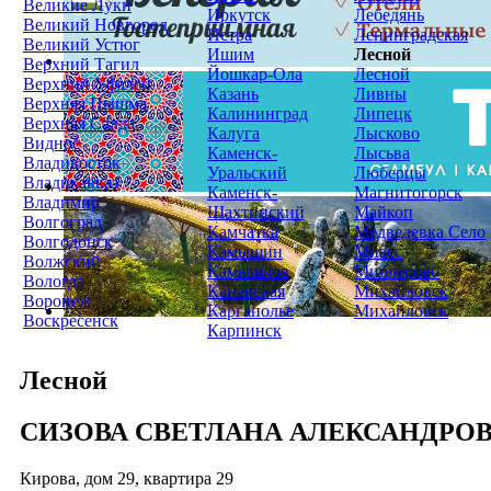
Великие Луки
Иркутск
Лебедянь
Великий Новгород
Истра
Ленинградская
Великий Устюг
Ишим
Лесной
Верхний Тагил
Йошкар-Ола
Лесной
Верхний Уфалей
Казань
Ливны
Верхняя Пышма
Калининград
Липецк
Верхняя Салда
Калуга
Лысково
Видное
Каменск-
Лысьва
Владивосток
Уральский
Люберцы
Владикавказ
Каменск-
Магнитогорск
Владимир
Шахтинский
Майкоп
Волгоград
Камчатка
Медведевка Село
Волгодонск
Камышин
Миасс
Волжский
Камышлов
Миллерово
Вологда
Каневская
Михайловск
Воронеж
Каргаполье
Михайловск
Воскресенск
Карпинск
Лесной
СИЗОВА СВЕТЛАНА АЛЕКСАНДРО
Кирова, дом 29, квартира 29