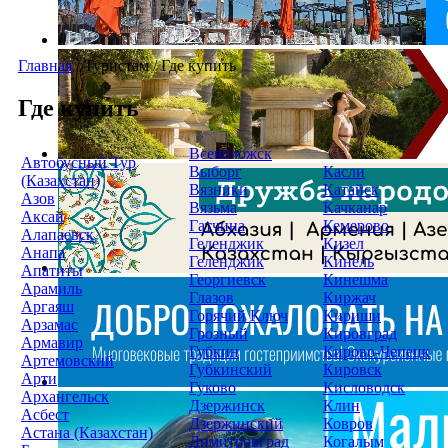
Главная
/
Туристам
/
Где купить
Где купить
Всеволожск
Автобусный Тур
Выборг
Касли
(Казахстан)
Вязники
Катайск
Азов
Вязьма
Качканар
Аксай
Гатчина
Кемерово
Алапаевск
Геленджик
Кизел
Анапа
Геленджик
Кинель
Апатиты
Георгиевск
Кинешма
Арамиль
Глазов
Киржач
Аргаяш
Горячий Ключ
Кириши
Арзамас
Грозный
Кировград
Армавир
Губкин
Кирово-Чепецк
Артемовский
Губкинский
Кировск
Арти
Гуково
Кисловодск
Архангельск
Дзержинск
Клин
Асбест
Дзержинский
Ковров
Астана (Казахстан)
Димитровград
Когалым