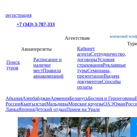
регистрация
+7 (343) 3-787-333
контактный телеф
Агентствам
Тур
Кабинет
Авиаперелеты
агента
Сотрудничество,
Расписание и
договоры
Условия
Поиск
наличие
страхования
Рекламные
туров
мест
Правила
туры
Семинары,
авиакомпаний
презентации
Выдача
документов
Способы
оплаты
Абхазия
Азербайджан
Армения
Беларусь
Босния и Герцеговина
России
Кыргызстан
Мальдивы
Морские круизы
ОАЭ
Оман
Росс
Ланка
Япония
Детский отдых
Прием на Урале