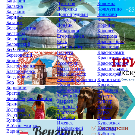
Багдарин
Дмитров
Коломна
Балахна
Добрянка
Кольчугино
Балезино
Долгопрудный
Конаково
Барнаул
Домодедово
Копейск
Батайск
Донецк
Коркино
Белая Калитва
Евпатория
Королев
Белгород
Егорлыкская
Кострома
Белогорск
Ейск
Красногорск
Белоярский
Екатеринбург
Краснодар
Березники
Елабуга
Краснокамск
Березовский
Елец
Краснотурьинск
Бирск
Ессентуки
Красноуральск
Благовещенск
Ессентукская
Красноуфимск
Благовещенск
Железноводск
Красноярск
Богданович
Железнодорожный
Кропоткин
Бор
Жуков
Крымск
Боровичи
Жуковский
Кудымкар
Братск
Заречный
Кумертау
Брюховецкая Станица
Зверево
Кунгур
Брянск
Зерноград
Курган
Бугульма
Златоуст
Курск
Бугуруслан
Иваново
Кушва
Буинск
Ижевск
Кущевская
В.Устюг+киров
Изобильный
Кыштым
Варна
Ирбит
Лабинск