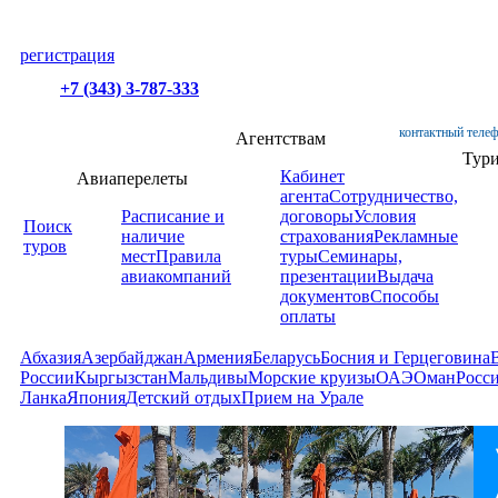
регистрация
+7 (343) 3-787-333
контактный телеф
Агентствам
Тур
Кабинет
Авиаперелеты
агента
Сотрудничество,
Расписание и
договоры
Условия
Поиск
наличие
страхования
Рекламные
туров
мест
Правила
туры
Семинары,
авиакомпаний
презентации
Выдача
документов
Способы
оплаты
Абхазия
Азербайджан
Армения
Беларусь
Босния и Герцеговина
России
Кыргызстан
Мальдивы
Морские круизы
ОАЭ
Оман
Росс
Ланка
Япония
Детский отдых
Прием на Урале