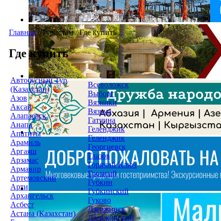
Главная
/
Туристам
/
Где купить
Где купить
Автобусный Тур
Всеволожск
(Казахстан)
Выборг
Азов
Вязники
Аксай
Вязьма
Алапаевск
Гатчина
Анапа
Геленджик
Апатиты
Геленджик
Арамиль
Георгиевск
Аргаяш
Глазов
Арзамас
Горячий Ключ
Армавир
Грозный
Артемовский
Губкин
Арти
Губкинский
Архангельск
Гуково
Асбест
Дзержинск
Астана (Казахстан)
Дзержинский