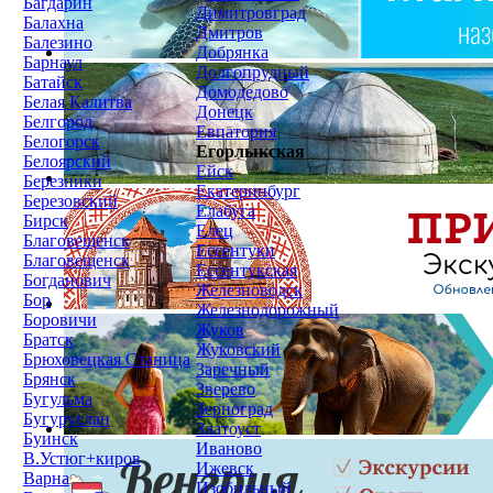
Багдарин
Димитровград
Балахна
Дмитров
Балезино
Добрянка
Барнаул
Долгопрудный
Батайск
Домодедово
Белая Калитва
Донецк
Белгород
Евпатория
Белогорск
Егорлыкская
Белоярский
Ейск
Березники
Екатеринбург
Березовский
Елабуга
Бирск
Елец
Благовещенск
Ессентуки
Благовещенск
Ессентукская
Богданович
Железноводск
Бор
Железнодорожный
Боровичи
Жуков
Братск
Жуковский
Брюховецкая Станица
Заречный
Брянск
Зверево
Бугульма
Зерноград
Бугуруслан
Златоуст
Буинск
Иваново
В.Устюг+киров
Ижевск
Варна
Изобильный