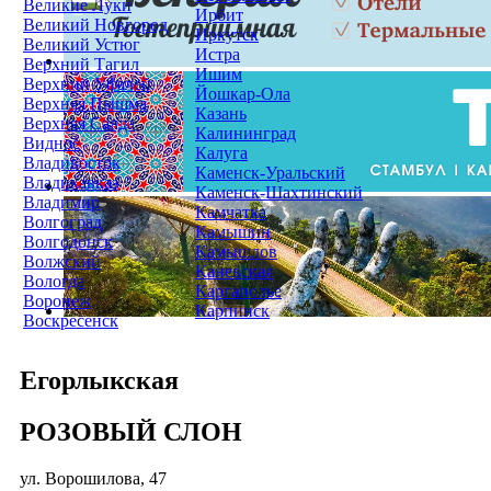
Великие Луки
Ирбит
Великий Новгород
Иркутск
Великий Устюг
Истра
Верхний Тагил
Ишим
Верхний Уфалей
Йошкар-Ола
Верхняя Пышма
Казань
Верхняя Салда
Калининград
Видное
Калуга
Владивосток
Каменск-Уральский
Владикавказ
Каменск-Шахтинский
Владимир
Камчатка
Волгоград
Камышин
Волгодонск
Камышлов
Волжский
Каневская
Вологда
Каргаполье
Воронеж
Карпинск
Воскресенск
Егорлыкская
РОЗОВЫЙ СЛОН
ул. Ворошилова, 47