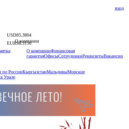
вход
USD
85.3804
О компании
EUR
98.3156
мятка
О компании
Финансовая
гарантия
Офисы
Сотрудники
Реквизиты
Вакансии
 по России
Кыргызстан
Мальдивы
Морские
а Урале