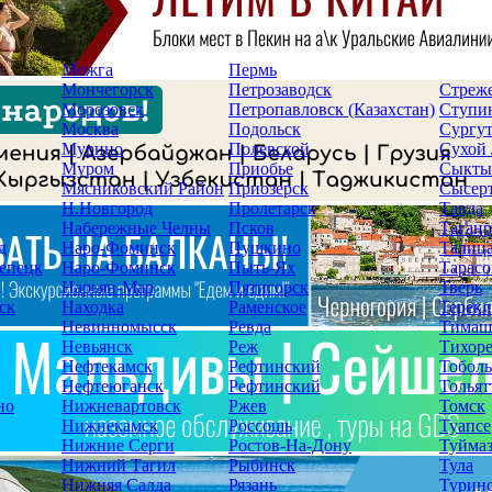
Можга
Пермь
Мончегорск
Петрозаводск
Стреж
Морозовск
Петропавловск (Казахстан)
Ступи
Москва
Подольск
Сургу
Мурино
Полевской
Сухой
Муром
Приобье
Сыкты
Мясниковский Район
Приозерск
Сысер
Н.Новгород
Пролетарск
Тавда
Набережные Челны
Псков
Таганр
д
Наро-Фоминск
Пушкино
Талиц
епецк
Наро-Фоминск
Пыть-Ях
Тарасо
Нарьян-Мар
Пятигорск
Тверь
ск
Находка
Раменское
Терекл
Невинномысск
Ревда
Тимаш
Невьянск
Реж
Тихор
Нефтекамск
Рефтинский
Тоболь
Нефтеюганск
Рефтинский
Тольят
но
Нижневартовск
Ржев
Томск
Нижнекамск
Россошь
Туапсе
Нижние Серги
Ростов-На-Дону
Туйма
Нижний Тагил
Рыбинск
Тула
Нижняя Салда
Рязань
Турин