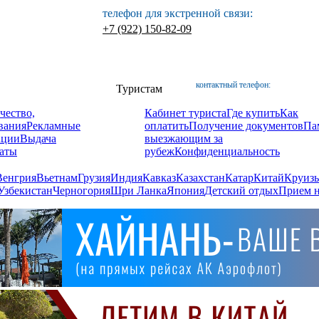
телефон для экстренной связи:
+7 (922) 150-82-09
контактный телефон:
Туристам
чество,
Кабинет туриста
Где купить
Как
вания
Рекламные
оплатить
Получение документов
Па
ации
Выдача
выезжающим за
аты
рубеж
Конфиденциальность
Венгрия
Вьетнам
Грузия
Индия
Кавказ
Казахстан
Катар
Китай
Круизы
Узбекистан
Черногория
Шри Ланка
Япония
Детский отдых
Прием н