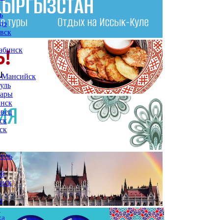
ь
дэ
вск
абинск
-Мансийск
уль
сары
инск
овец
ск
ск
поль
ой
нск
а
ы
ха