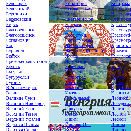
Белогорск
Евпатория
Кострома
Белоярский
Егорлыкская
Красного
Березники
Ейск
Краснода
Березовский
Екатеринбург
Краснока
Бирск
Елабуга
Красноту
Благовещенск
Елец
Красноур
Благовещенск
Ессентуки
Красноуф
Богданович
Ессентукская
Краснояр
Бор
Железноводск
Кропотк
Боровичи
Железнодорожный
Крымск
Братск
Жуков
Кудымка
Брюховецкая Станица
Жуковский
Кумертау
Брянск
Заречный
Кунгур
Бугульма
Зверево
Курган
Бугуруслан
Зерноград
Курск
Буинск
Златоуст
Кушва
В.Устюг+киров
Иваново
Кущевска
Варна
Ижевск
Кыштым
Великие Луки
Изобильный
Лабинск
Великий Новгород
Ирбит
Лебедянь
Великий Устюг
Иркутск
Ленингра
Верхний Тагил
Истра
Лесной
Верхний Уфалей
Ишим
Лесной
Верхняя Пышма
Йошкар-Ола
Ливны
Верхняя Салда
Казань
Липецк