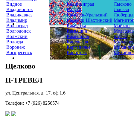
Видное
Калининград
Лысково
Владивосток
Калуга
Лысьва
Владикавказ
Каменск-Уральский
Люберцы
Владимир
Каменск-Шахтинский
Магнитог
Волгоград
Камчатка
Майкоп
Волгодонск
Камышин
Медведев
Волжский
Камышлов
Миасс
Вологда
Каневская
Миллеро
Воронеж
Каргаполье
Михайло
Воскресенск
Карпинск
Михайло
Щелково
П-ТРЕВЕЛ
ул. Центральная, д. 17, оф.1.6
Телефон: +7 (926) 8256574