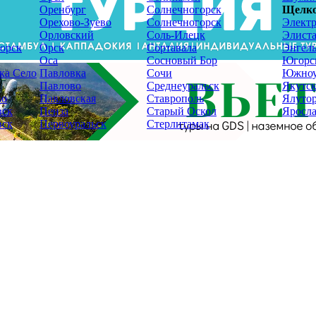
Оренбург
Солнечногорск
Щелк
Орехово-Зуево
Солнечногорск
Электр
Орловский
Соль-Илецк
Элист
орск
Орск
Сортавала
Энгель
Оса
Сосновый Бор
Югорс
ка Село
Павловка
Сочи
Южноу
Павлово
Среднеуральск
Якутс
во
Павловская
Ставрополь
Ялуто
вск
Пенза
Старый Оскол
Яросла
вск
Первоуральск
Стерлитамак