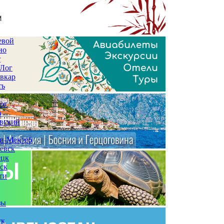
евой
но
т
 Лог
вкар
ть
ог
а
вский
и-Мектеб
евск
ецк
ск
ти
зы
ск