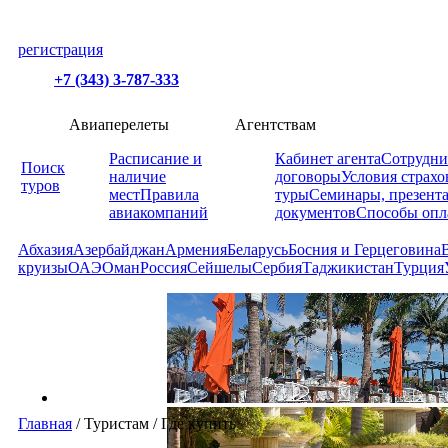
регистрация
+7 (343) 3-787-333
Авиаперелеты
Агентствам
Расписание и
Кабинет агента
Сотрудни
Поиск
наличие
договоры
Условия страхо
туров
мест
Правила
туры
Семинары, презент
авиакомпаний
документов
Способы опл
Абхазия
Азербайджан
Армения
Беларусь
Босния и Герцеговина
круизы
ОАЭ
Оман
Россия
Сейшелы
Сербия
Таджикистан
Турция
Главная
/
Туристам
/
Где купить