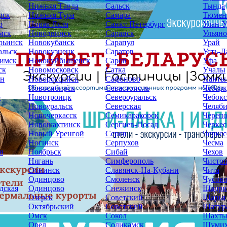
Нижняя Тавда
Сальск
Тында
рск
Нижняя Тура
Самара
Тюмен
р
Новая Ляля
Санкт-Петербург
Улан-У
мск
Новодвинск
Саранск
Ульяно
рьинск
Новокубанск
Сарапул
Урай
альск
Новокузнецк
Саратов
Усть-Л
имск
Новокуйбышевск
Саров
Уфа
ск
Новомосковск
Сатка
Учалы
ин
Новороссийск
Сафоново
Ханты
Новосибирск
Севастополь
Чебарк
р
Новотроицк
Североуральск
Чебок
Новоуральск
Северская
Челяб
Новочеркасск
Семикаракорск
Череп
Новошахтинск
Сергиев-Посад
Черкес
Новый Уренгой
Серов
Черкес
Ногинск
Серпухов
Чесма
я
Ноябрьск
Сибай
Чехов
Нягань
Симферополь
Чисто
Обнинск
Славянск-На-Кубани
Чита
Одинцово
Смоленск
Чусов
дская
Одинцово
Снежинск
Шадри
Озерск
Советский
Шарья
Октябрьский
Советский
Шатур
Омск
Сокол
Шахт
Орел
Соликамск
Шуми