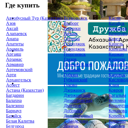
Где купить
Автобусный Тур (Казахстан)
Всеволожск
Касли
Азов
Выборг
Катайск
Аксай
Вязники
Качканар
Алапаевск
Вязьма
Кемерово
Анапа
Гатчина
Кизел
Апатиты
Геленджик
Кинель
Арамиль
Геленджик
Кинешма
Аргаяш
Георгиевск
Киржач
Арзамас
Глазов
Кириши
Армавир
Горячий Ключ
Кировгра
Артемовский
Грозный
Кирово-Ч
Арти
Губкин
Кировск
Архангельск
Губкинский
Кисловод
Асбест
Гуково
Клин
Астана (Казахстан)
Дзержинск
Ковров
Багдарин
Дзержинский
Когалым
Балахна
Димитровград
Коломна
Балезино
Дмитров
Кольчуги
Барнаул
Добрянка
Конаково
Батайск
Долгопрудный
Копейск
Белая Калитва
Домодедово
Коркино
Белгород
Донецк
Королев