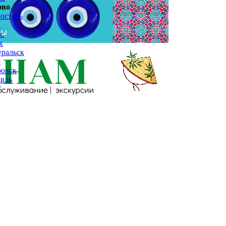
ово
осталь
а
с
к
ральск
к
ровск
вль