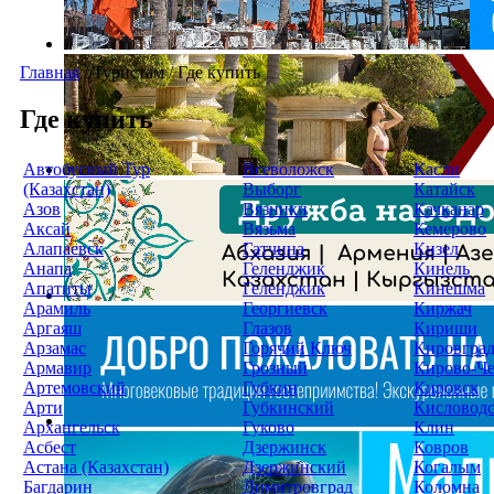
Главная
/
Туристам
/
Где купить
Где купить
Автобусный Тур
Всеволожск
Касли
(Казахстан)
Выборг
Катайск
Азов
Вязники
Качканар
Аксай
Вязьма
Кемерово
Алапаевск
Гатчина
Кизел
Анапа
Геленджик
Кинель
Апатиты
Геленджик
Кинешма
Арамиль
Георгиевск
Киржач
Аргаяш
Глазов
Кириши
Арзамас
Горячий Ключ
Кировгра
Армавир
Грозный
Кирово-Ч
Артемовский
Губкин
Кировск
Арти
Губкинский
Кисловод
Архангельск
Гуково
Клин
Асбест
Дзержинск
Ковров
Астана (Казахстан)
Дзержинский
Когалым
Багдарин
Димитровград
Коломна