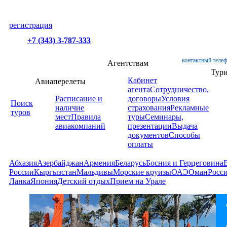
регистрация
+7 (343) 3-787-333
контактный телеф
Агентствам
Тур
Кабинет
Авиаперелеты
агента
Сотрудничество,
Расписание и
договоры
Условия
Поиск
наличие
страхования
Рекламные
туров
мест
Правила
туры
Семинары,
авиакомпаний
презентации
Выдача
документов
Способы
оплаты
Абхазия
Азербайджан
Армения
Беларусь
Босния и Герцеговина
России
Кыргызстан
Мальдивы
Морские круизы
ОАЭ
Оман
Росс
Ланка
Япония
Детский отдых
Прием на Урале