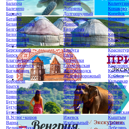
Балахна
Дмитров
Кольчугин
Балезино
Добрянка
Конаково
Барнаул
Долгопрудный
Копейск
Батайск
Домодедово
Коркино
Белая Калитва
Донецк
Королев
Белгород
Евпатория
Кострома
Белогорск
Егорлыкская
Красногор
Белоярский
Ейск
Краснодар
Березники
Екатеринбург
Краснока
Березовский
Елабуга
Краснотур
Бирск
Елец
Красноура
Благовещенск
Ессентуки
Красноуф
Благовещенск
Ессентукская
Красноярс
Богданович
Железноводск
Кропотки
Бор
Железнодорожный
Крымск
Боровичи
Жуков
Кудымкар
Братск
Жуковский
Кумертау
Брюховецкая Станица
Заречный
Кунгур
Брянск
Зверево
Курган
Бугульма
Зерноград
Курск
Бугуруслан
Златоуст
Кушва
Буинск
Иваново
Кущевска
В.Устюг+киров
Ижевск
Кыштым
Варна
Изобильный
Лабинск
Великие Луки
Ирбит
Лебедянь