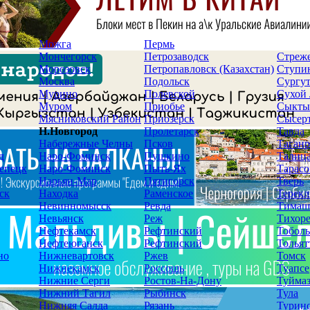
Можга
Пермь
Мончегорск
Петрозаводск
Стреж
Морозовск
Петропавловск (Казахстан)
Ступи
Москва
Подольск
Сургу
Мурино
Полевской
Сухой
Муром
Приобье
Сыкты
Мясниковский Район
Приозерск
Сысер
Н.Новгород
Пролетарск
Тавда
Набережные Челны
Псков
Таганр
д
Наро-Фоминск
Пушкино
Талиц
епецк
Наро-Фоминск
Пыть-Ях
Тарасо
Нарьян-Мар
Пятигорск
Тверь
ск
Находка
Раменское
Терекл
Невинномысск
Ревда
Тимаш
Невьянск
Реж
Тихор
Нефтекамск
Рефтинский
Тоболь
Нефтеюганск
Рефтинский
Тольят
но
Нижневартовск
Ржев
Томск
Нижнекамск
Россошь
Туапсе
Нижние Серги
Ростов-На-Дону
Туйма
Нижний Тагил
Рыбинск
Тула
Нижняя Салда
Рязань
Турин