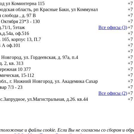
д ул Коминтерна 115
+7
одская область, рп Красные Баки, ул Коммунал
+7
слобода , д. 97 В
+7
 Октября 23*3 - 130
+7
д.71/1, 5этаж
Все офисы (3)
+7
,д.54а, оф.516
+7
. 165, корпус 13, П.7
+7
4 А оф.101
+7
+7
овгород, ул. Гордеевская, д. 97а, п.4
+7
. 2, кв. 313
+7
ережная 10 377
+7
ическая, 15-112
+7
бл., г. Нижний Новгород, ул. Академика Сахар
+7
ар 7/3 - 23
+7
Все офисы (2)
+7 
с.Запрудное, ул.Магистральная, д.26. кв.44
+7
асположение и файлы cookie. Если Вы не согласны со сбором и о