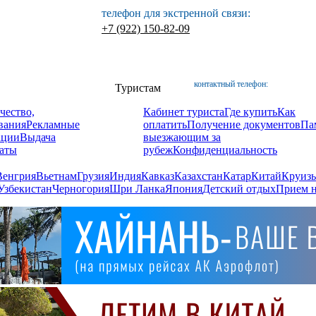
телефон для экстренной связи:
+7 (922) 150-82-09
контактный телефон:
Туристам
чество,
Кабинет туриста
Где купить
Как
вания
Рекламные
оплатить
Получение документов
Па
ации
Выдача
выезжающим за
аты
рубеж
Конфиденциальность
Венгрия
Вьетнам
Грузия
Индия
Кавказ
Казахстан
Катар
Китай
Круизы
Узбекистан
Черногория
Шри Ланка
Япония
Детский отдых
Прием н