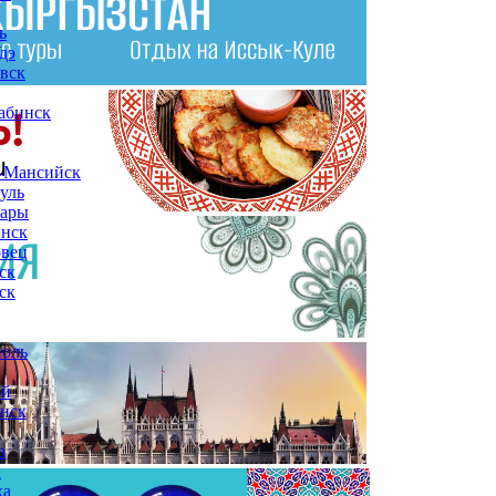
ь
дэ
вск
абинск
-Мансийск
уль
сары
инск
овец
ск
ск
поль
ой
нск
а
ы
ха