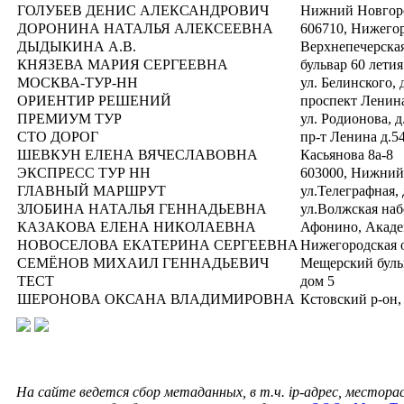
ГОЛУБЕВ ДЕНИС АЛЕКСАНДРОВИЧ
Нижний Новгоро
ДОРОНИНА НАТАЛЬЯ АЛЕКСЕЕВНА
606710, Нижегор
ДЫДЫКИНА А.В.
Верхнепечерская 
КНЯЗЕВА МАРИЯ СЕРГЕЕВНА
бульвар 60 летия
МОСКВА-ТУР-НН
ул. Белинского, 
ОРИЕНТИР РЕШЕНИЙ
проспект Ленина
ПРЕМИУМ ТУР
ул. Родионова, д
СТО ДОРОГ
пр-т Ленина д.5
ШЕВКУН ЕЛЕНА ВЯЧЕСЛАВОВНА
Касьянова 8а-8
ЭКСПРЕСС ТУР НН
603000, Нижний Н
ГЛАВНЫЙ МАРШРУТ
ул.Телеграфная, д
ЗЛОБИНА НАТАЛЬЯ ГЕННАДЬЕВНА
ул.Волжская наб
КАЗАКОВА ЕЛЕНА НИКОЛАЕВНА
Афонино, Академ
НОВОСЕЛОВА ЕКАТЕРИНА СЕРГЕЕВНА
Нижегородская о
СЕМЁНОВ МИХАИЛ ГЕННАДЬЕВИЧ
Мещерский бульв
ТЕСТ
дом 5
ШЕРОНОВА ОКСАНА ВЛАДИМИРОВНА
Кстовский р-он, 
На сайте ведется сбор метаданных, в т.ч. ip-адрес, местор