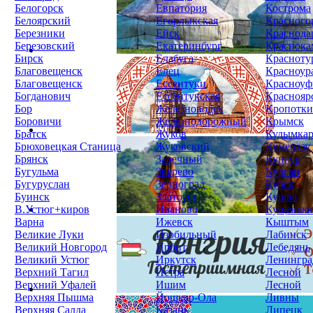
Белогорск
Евпатория
Кострома
Белоярский
Егорлыкская
Красного
Березники
Ейск
Краснода
Березовский
Екатеринбург
Краснока
Бирск
Елабуга
Красноту
Благовещенск
Елец
Красноур
Благовещенск
Ессентуки
Красноуф
Богданович
Ессентукская
Краснояр
Бор
Железноводск
Кропотк
Боровичи
Железнодорожный
Крымск
Братск
Жуков
Кудымка
Брюховецкая Станица
Жуковский
Кумертау
Брянск
Заречный
Кунгур
Бугульма
Зверево
Курган
Бугуруслан
Зерноград
Курск
Буинск
Златоуст
Кушва
В.Устюг+киров
Иваново
Кущевска
Варна
Ижевск
Кыштым
Великие Луки
Изобильный
Лабинск
Великий Новгород
Ирбит
Лебедянь
Великий Устюг
Иркутск
Ленингра
Верхний Тагил
Истра
Лесной
Верхний Уфалей
Ишим
Лесной
Верхняя Пышма
Йошкар-Ола
Ливны
Верхняя Салда
Казань
Липецк