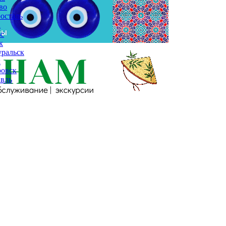
во
осталь
а
с
к
ральск
к
ровск
вль