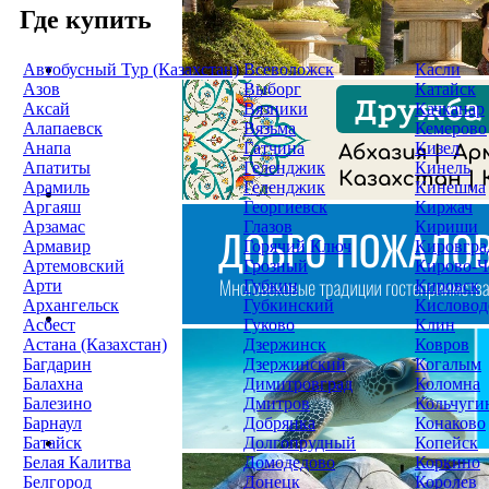
Где купить
Автобусный Тур (Казахстан)
Всеволожск
Касли
Азов
Выборг
Катайск
Аксай
Вязники
Качканар
Алапаевск
Вязьма
Кемерово
Анапа
Гатчина
Кизел
Апатиты
Геленджик
Кинель
Арамиль
Геленджик
Кинешма
Аргаяш
Георгиевск
Киржач
Арзамас
Глазов
Кириши
Армавир
Горячий Ключ
Кировгра
Артемовский
Грозный
Кирово-Ч
Арти
Губкин
Кировск
Архангельск
Губкинский
Кисловод
Асбест
Гуково
Клин
Астана (Казахстан)
Дзержинск
Ковров
Багдарин
Дзержинский
Когалым
Балахна
Димитровград
Коломна
Балезино
Дмитров
Кольчуги
Барнаул
Добрянка
Конаково
Батайск
Долгопрудный
Копейск
Белая Калитва
Домодедово
Коркино
Белгород
Донецк
Королев