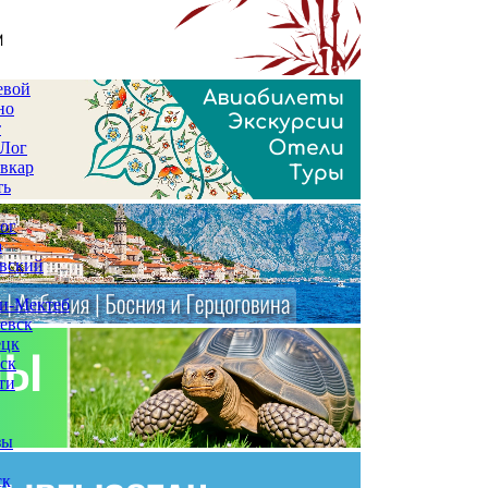
евой
но
т
 Лог
вкар
ть
ог
а
вский
и-Мектеб
евск
ецк
ск
ти
зы
ск