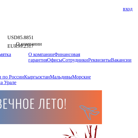
вход
USD
85.8851
О компании
EUR
99.2317
мятка
О компании
Финансовая
гарантия
Офисы
Сотрудники
Реквизиты
Вакансии
 по России
Кыргызстан
Мальдивы
Морские
а Урале