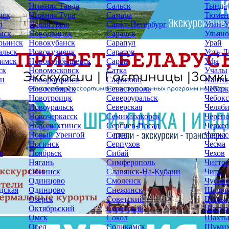
Нижняя Тавда
Сальск
Тында
рск
Нижняя Тура
Самара
Тюмен
р
Новая Ляля
Санкт-Петербург
Улан-У
мск
Новодвинск
Саранск
Ульяно
рьинск
Новокубанск
Сарапул
Урай
альск
Новокузнецк
Саратов
Усть-Л
имск
Новокуйбышевск
Саров
Уфа
ск
Новомосковск
Сатка
Учалы
ин
Новороссийск
Сафоново
Ханты
Новосибирск
Севастополь
Чебарк
р
Новотроицк
Североуральск
Чебок
Новоуральск
Северская
Челяб
Новочеркасск
Семикаракорск
Череп
Новошахтинск
Сергиев-Посад
Черкес
Новый Уренгой
Серов
Черкес
Ногинск
Серпухов
Чесма
я
Ноябрьск
Сибай
Чехов
Нягань
Симферополь
Чисто
Обнинск
Славянск-На-Кубани
Чита
Одинцово
Смоленск
Чусов
дская
Одинцово
Снежинск
Шадри
Озерск
Советский
Шарья
Октябрьский
Советский
Шатур
Омск
Сокол
Шахт
Орел
Соликамск
Шуми