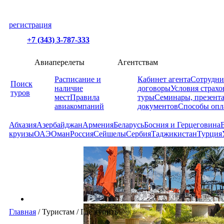
регистрация
+7 (343) 3-787-333
Авиаперелеты
Агентствам
Расписание и
Кабинет агента
Сотрудни
Поиск
наличие
договоры
Условия страхо
туров
мест
Правила
туры
Семинары, презент
авиакомпаний
документов
Способы опл
Абхазия
Азербайджан
Армения
Беларусь
Босния и Герцеговина
круизы
ОАЭ
Оман
Россия
Сейшелы
Сербия
Таджикистан
Турция
Главная
/
Туристам
/
Где купить