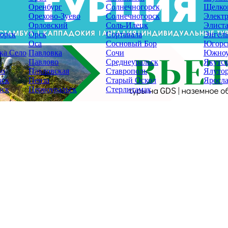
Оренбург
Солнечногорск
Щелко
Орехово-Зуево
Солнечногорск
Электр
Орловский
Соль-Илецк
Элист
орск
Орск
Сортавала
Энгель
Оса
Сосновый Бор
Югорс
ка Село
Павловка
Сочи
Южноу
Павлово
Среднеуральск
Якутс
во
Павловская
Ставрополь
Ялуто
вск
Пенза
Старый Оскол
Яросла
вск
Первоуральск
Стерлитамак