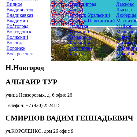
Видное
Калининград
Лысково
Владивосток
Калуга
Лысьва
Владикавказ
Каменск-Уральский
Люберцы
Владимир
Каменск-Шахтинский
Магнитог
Волгоград
Камчатка
Майкоп
Волгодонск
Камышин
Медведев
Волжский
Камышлов
Миасс
Вологда
Каневская
Миллеро
Воронеж
Каргаполье
Михайло
Воскресенск
Карпинск
Михайло
Н.Новгород
АЛЬТАИР ТУР
улица Невзоровых, д. 6 офис 26
Телефон: +7 (920) 2524115
СМИРНОВ ВАДИМ ГЕННАДЬЕВИЧ
ул.КОРОЛЕНКО, дом 26 офис 9