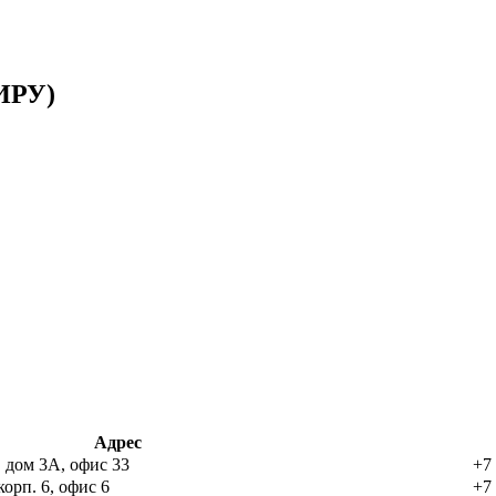
ИРУ)
Адрес
, дом 3А, офис 33
+7
корп. 6, офис 6
+7