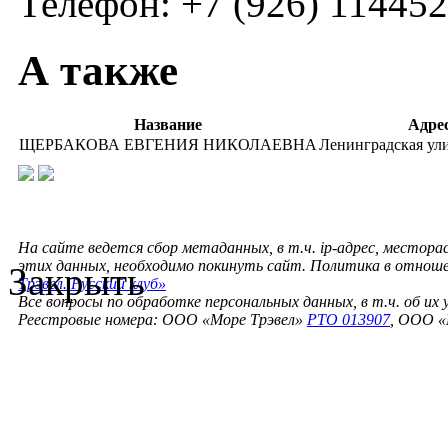
Телефон: +7 (926) 11445
А также
Название
Адре
ЩЕРБАКОВА ЕВГЕНИЯ НИКОЛАЕВНА
Ленинградская улиц
На сайте ведется сбор метаданных, в т.ч. ip-адрес, местора
этих данных, необходимо покинуть сайт. Политика в отнош
Закрыть
Трэвел. Русский клуб»
Все вопросы по обработке персональных данных, в т.ч. об их
Реестровые номера: ООО «Море Трэвел»
РТО 013907
, ООО «