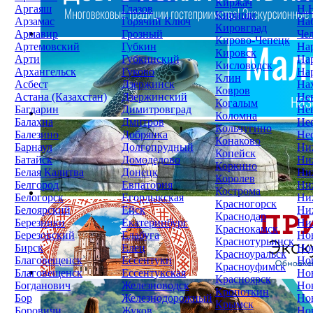
Киржач
Аргаяш
Глазов
Н.
Кириши
Арзамас
Горячий Ключ
На
Кировград
Армавир
Грозный
Че
Кирово-Чепецк
Артемовский
Губкин
На
Кировск
Арти
Губкинский
На
Кисловодск
Архангельск
Гуково
На
Клин
Асбест
Дзержинск
На
Ковров
Астана (Казахстан)
Дзержинский
Не
Когалым
Багдарин
Димитровград
Не
Коломна
Балахна
Дмитров
Не
Кольчугино
Балезино
Добрянка
Не
Конаково
Барнаул
Долгопрудный
Ни
Копейск
Батайск
Домодедово
Ни
Коркино
Белая Калитва
Донецк
Ни
Королев
Белгород
Евпатория
Ни
Кострома
Белогорск
Егорлыкская
Ни
Красногорск
Белоярский
Ейск
Ни
Краснодар
Березники
Екатеринбург
Ни
Краснокамск
Березовский
Елабуга
Но
Краснотурьинск
Бирск
Елец
Но
Красноуральск
Благовещенск
Ессентуки
Но
Красноуфимск
Благовещенск
Ессентукская
Но
Красноярск
Богданович
Железноводск
Но
Кропоткин
Бор
Железнодорожный
Но
Крымск
Боровичи
Жуков
Но