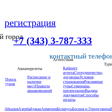
регистрация
й город
+7 (343) 3-787-333
контактный телефо
Агентствам
Тур
Кабинет
Авиаперелеты
агента
Сотрудничество,
Расписание и
договоры
Условия
Поиск
наличие
страхования
Рекламные
туров
мест
Правила
туры
Семинары,
авиакомпаний
презентации
Выдача
документов
Способы
оплаты
Абхазия
Азербайджан
Армения
Беларусь
Босния и Герцеговина