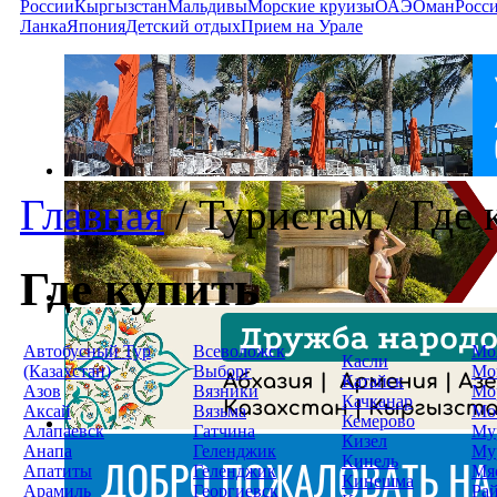
России
Кыргызстан
Мальдивы
Морские круизы
ОАЭ
Оман
Росс
Ланка
Япония
Детский отдых
Прием на Урале
Главная
/
Туристам
/
Где 
Где купить
Автобусный Тур
Всеволожск
Мо
Касли
(Казахстан)
Выборг
Мо
Катайск
Азов
Вязники
Мо
Качканар
Аксай
Вязьма
Мо
Кемерово
Алапаевск
Гатчина
Му
Кизел
Анапа
Геленджик
Му
Кинель
Апатиты
Геленджик
Мя
Кинешма
Арамиль
Георгиевск
Ра