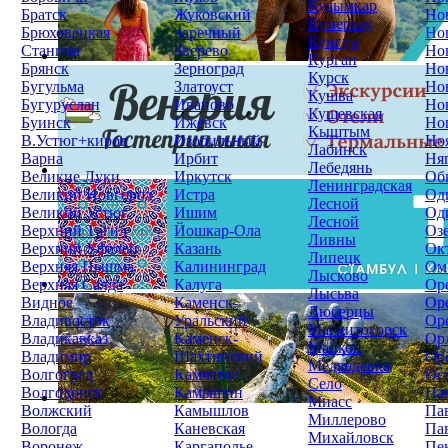
Кудымкар
Братск
Жуковский
Но
Кумертау
Брюховецкая
Заречный
Но
Кунгур
Станица
Зверево
Но
Курган
Брянск
Зерноград
Но
Курск
Бугульма
Златоуст
Но
Кушва
Бугуруслан
Иваново
Но
Кущевская
Буинск
Ижевск
Но
Кыштым
В.Устюг+киров
Изобильный
Но
Лабинск
Варна
Ирбит
Ня
Лебедянь
Великие Луки
Иркутск
Об
Ленинградская
Великий Новгород
Истра
Од
Лесной
Великий Устюг
Ишим
Од
Лесной
Верхний Тагил
Йошкар-Ола
Оз
Ливны
Верхний Уфалей
Казань
Ок
Липецк
Верхняя Пышма
Калининград
Ом
Лысково
Верхняя Салда
Калуга
Ор
Лысьва
Видное
Каменск-
Ор
Люберцы
Владивосток
Уральский
Ор
Магнитогорск
Владикавказ
Каменск-
Ор
Майкоп
Владимир
Шахтинский
Ор
Медведевка
Волгоград
Камчатка
Ос
Село
Волгодонск
Камышин
Па
Миасс
Волжский
Камышлов
Па
Миллерово
Вологда
Каневская
Па
Михайловск
Воронеж
Каргаполье
Пе