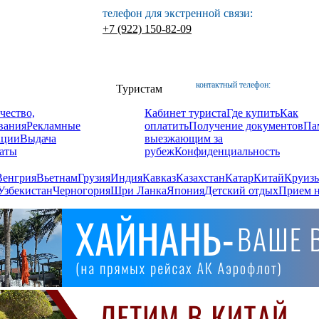
телефон для экстренной связи:
+7 (922) 150-82-09
контактный телефон:
Туристам
чество,
Кабинет туриста
Где купить
Как
вания
Рекламные
оплатить
Получение документов
Па
ации
Выдача
выезжающим за
аты
рубеж
Конфиденциальность
Венгрия
Вьетнам
Грузия
Индия
Кавказ
Казахстан
Катар
Китай
Круизы
Узбекистан
Черногория
Шри Ланка
Япония
Детский отдых
Прием н