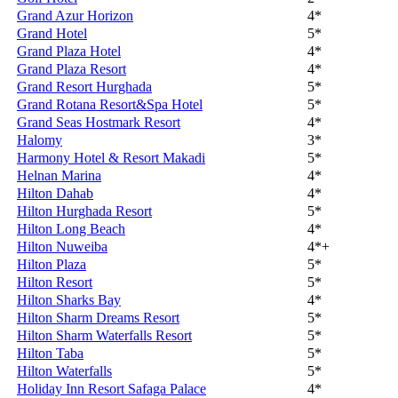
Grand Azur Horizon
4*
Grand Hotel
5*
Grand Plaza Hotel
4*
Grand Plaza Resort
4*
Grand Resort Hurghada
5*
Grand Rotana Resort&Spa Hotel
5*
Grand Seas Hostmark Resort
4*
Halomy
3*
Harmony Hotel & Resort Makadi
5*
Helnan Marina
4*
Hilton Dahab
4*
Hilton Hurghada Resort
5*
Hilton Long Beach
4*
Hilton Nuweiba
4*+
Hilton Plaza
5*
Hilton Resort
5*
Hilton Sharks Bay
4*
Hilton Sharm Dreams Resort
5*
Hilton Sharm Waterfalls Resort
5*
Hilton Taba
5*
Hilton Waterfalls
5*
Holiday Inn Resort Safaga Palace
4*