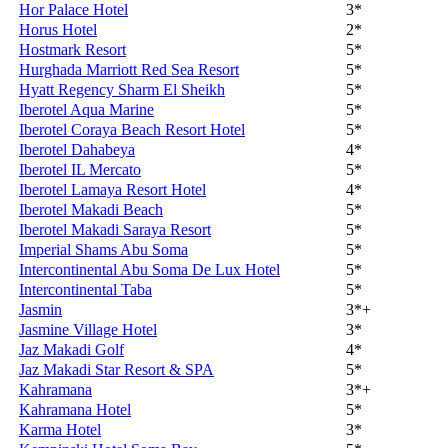
Hor Palace Hotel
3*
Horus Hotel
2*
Hostmark Resort
5*
Hurghada Marriott Red Sea Resort
5*
Hyatt Regency Sharm El Sheikh
5*
Iberotel Aqua Marine
5*
Iberotel Coraya Beach Resort Hotel
5*
Iberotel Dahabeya
4*
Iberotel IL Mercato
5*
Iberotel Lamaya Resort Hotel
4*
Iberotel Makadi Beach
5*
Iberotel Makadi Saraya Resort
5*
Imperial Shams Abu Soma
5*
Intercontinental Abu Soma De Lux Hotel
5*
Intercontinental Taba
5*
Jasmin
3*+
Jasmine Village Hotel
3*
Jaz Makadi Golf
4*
Jaz Makadi Star Resort & SPA
5*
Kahramana
3*+
Kahramana Hotel
5*
Karma Hotel
3*