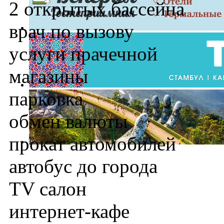
2 открытых бассейна
врач по вызову
услуги прачечной
магазины
парковка
обмен валюты
прокат автомобилей
автобус до города
TV салон
интернет-кафе