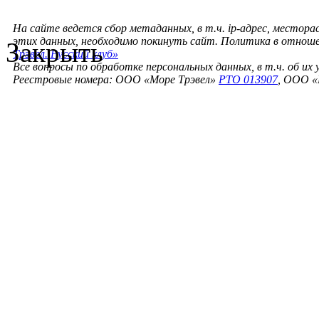
На сайте ведется сбор метаданных, в т.ч. ip-адрес, местора
этих данных, необходимо покинуть сайт. Политика в отнош
Закрыть
Трэвел. Русский клуб»
Все вопросы по обработке персональных данных, в т.ч. об их
Реестровые номера: ООО «Море Трэвел»
РТО 013907
, ООО «