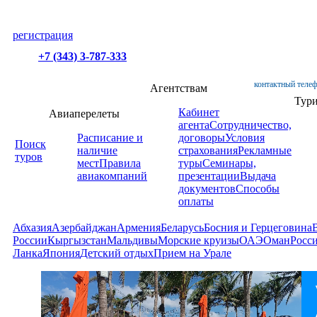
регистрация
+7 (343) 3-787-333
контактный телеф
Агентствам
Тур
Кабинет
Авиаперелеты
агента
Сотрудничество,
Расписание и
договоры
Условия
Поиск
наличие
страхования
Рекламные
туров
мест
Правила
туры
Семинары,
авиакомпаний
презентации
Выдача
документов
Способы
оплаты
Абхазия
Азербайджан
Армения
Беларусь
Босния и Герцеговина
России
Кыргызстан
Мальдивы
Морские круизы
ОАЭ
Оман
Росс
Ланка
Япония
Детский отдых
Прием на Урале