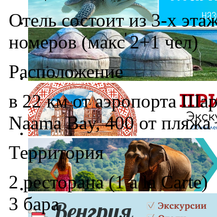
Отель состоит из 3-х эта
номеров (макс 2+1 чел)
Расположение
в 22 км от аэропорта Шар
Naama Bay, 400 от пляжа
Территория
2 ресторана (1 a la Carte)
3 бара