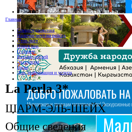
Главная
/
Описание отеля
Спецпредложения
Наличие мест на рейсах
Стоп-лист
Поиск цен
О стране
Каталог отелей
Экскурсии
Визы
Доп. информация и услуги
La Perla 3*
ШАРМ-ЭЛЬ-ШЕЙХ
Общие сведения