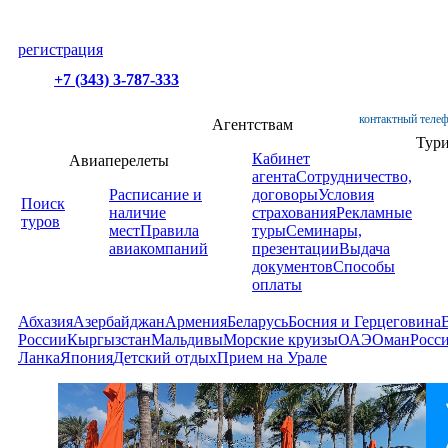
регистрация
+7 (343) 3-787-333
контактный телеф
Агентствам
Тур
Кабинет
Авиаперелеты
агента
Сотрудничество,
Расписание и
договоры
Условия
Поиск
наличие
страхования
Рекламные
туров
мест
Правила
туры
Семинары,
авиакомпаний
презентации
Выдача
документов
Способы
оплаты
Абхазия
Азербайджан
Армения
Беларусь
Босния и Герцеговина
России
Кыргызстан
Мальдивы
Морские круизы
ОАЭ
Оман
Росс
Ланка
Япония
Детский отдых
Прием на Урале