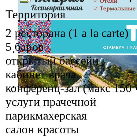
Территория
2 ресторана (1 a la carte)
5 баров
открытый бассейн
кабинет врача
конференц-зал (макс 150 
услуги прачечной
парикмахерская
салон красоты