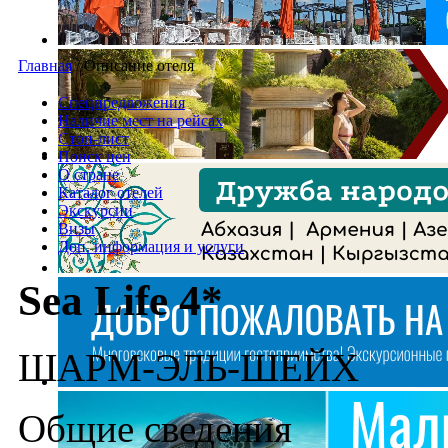
Главная
/
Описание отеля
Спецпредложения
Наличие мест на рейсах
Стоп-лист
Поиск цен
О стране
Каталог отелей
Экскурсии
Визы
Доп. информация и услуги
Sea Life 4*
ШАРМ-ЭЛЬ-ШЕЙХ
Общие сведения