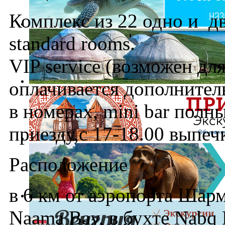
Комплекс из 22 одно и д
standard rooms.
VIP service (возможен дл
оплачивается дополнитель
в номерах, mini bar полн
приезду,с 17-18.00 выпечк
Расположение
в 6 км от аэропорта Шарм
Naama Bay, в бухте Nabq 