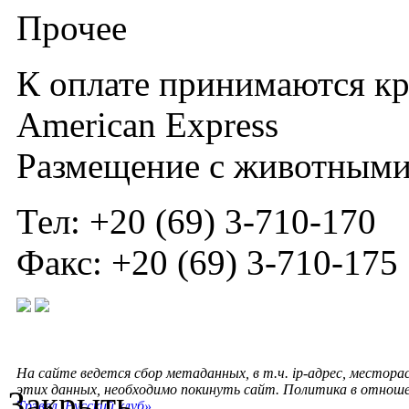
Прочее
К оплате принимаются кре
American Express
Размещение с животными:
Тел: +20 (69) 3-710-170
Факс: +20 (69) 3-710-175
На сайте ведется сбор метаданных, в т.ч. ip-адрес, местора
этих данных, необходимо покинуть сайт. Политика в отнош
Закрыть
Трэвел. Русский клуб»