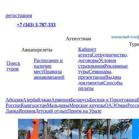
регистрация
+7 (343) 3-787-333
контактный телеф
Агентствам
Тур
Кабинет
Авиаперелеты
агента
Сотрудничество,
Расписание и
договоры
Условия
Поиск
наличие
страхования
Рекламные
туров
мест
Правила
туры
Семинары,
авиакомпаний
презентации
Выдача
документов
Способы
оплаты
Абхазия
Азербайджан
Армения
Беларусь
Босния и Герцеговина
России
Кыргызстан
Мальдивы
Морские круизы
ОАЭ
Оман
Росс
Ланка
Япония
Детский отдых
Прием на Урале