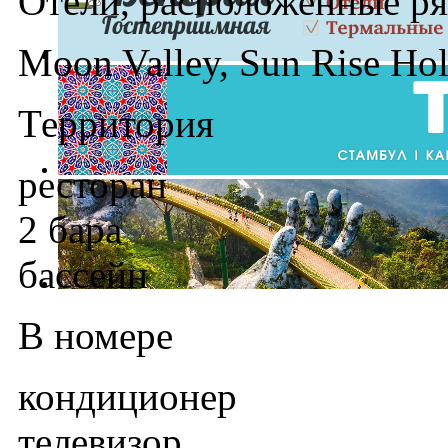
Отели, расположенные р
Moon Valley, Sun Rise Hol
Территория
ресторан
2 бара
бассейн
В номере
кондиционер
телевизор