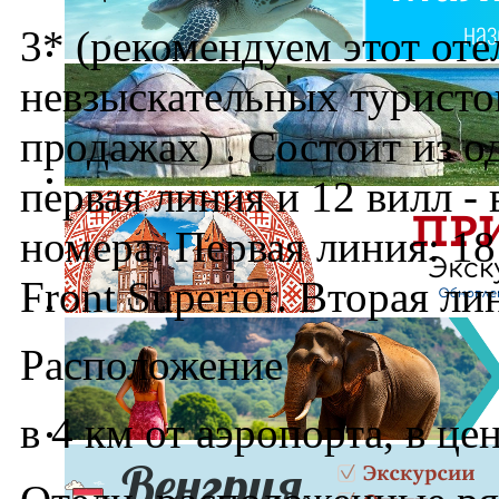
3* (рекомендуем этот оте
невзыскательных туристо
продажах) . Состоит из о
первая линия и 12 вилл - 
номера. Первая линия: 18 
Front Superior. Вторая ли
Расположение
в 4 км от аэропорта, в це