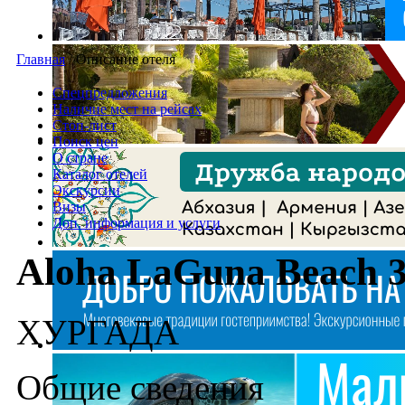
Главная
/
Описание отеля
Спецпредложения
Наличие мест на рейсах
Стоп-лист
Поиск цен
О стране
Каталог отелей
Экскурсии
Визы
Доп. информация и услуги
Aloha LaGuna Beach 
ХУРГАДA
Общие сведения