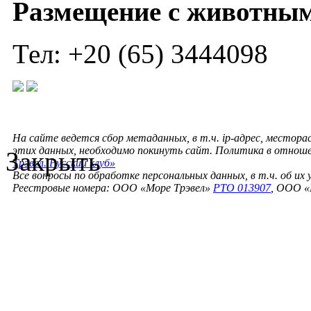
Размещение с животны
Тел: +20 (65) 3444098
На сайте ведется сбор метаданных, в т.ч. ip-адрес, местора
этих данных, необходимо покинуть сайт. Политика в отнош
Закрыть
Трэвел. Русский клуб»
Все вопросы по обработке персональных данных, в т.ч. об их
Реестровые номера: ООО «Море Трэвел»
РТО 013907
, ООО «