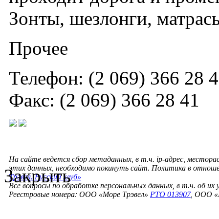
Зонты, шезлонги, матрасы
Прочее
Телефон: (2 069) 366 28 
Факс: (2 069) 366 28 41
На сайте ведется сбор метаданных, в т.ч. ip-адрес, местора
этих данных, необходимо покинуть сайт. Политика в отнош
Закрыть
Трэвел. Русский клуб»
Все вопросы по обработке персональных данных, в т.ч. об их
Реестровые номера: ООО «Море Трэвел»
РТО 013907
, ООО «