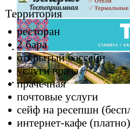
Территория
ресторан
2 бара
открытый бассейн
услуги врача
прачечная
почтовые услуги
сейф на ресепшн (бесп
интернет-кафе (платно