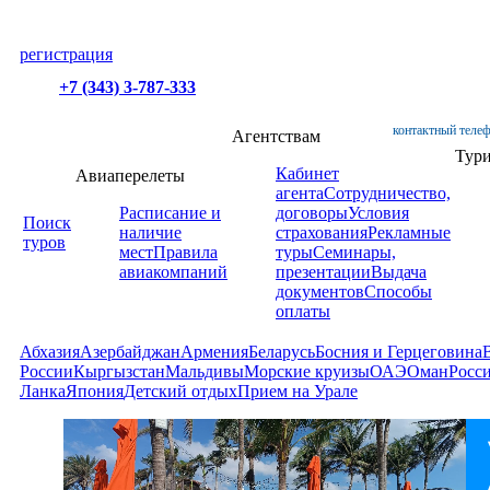
регистрация
+7 (343) 3-787-333
контактный телеф
Агентствам
Тур
Кабинет
Авиаперелеты
агента
Сотрудничество,
Расписание и
договоры
Условия
Поиск
наличие
страхования
Рекламные
туров
мест
Правила
туры
Семинары,
авиакомпаний
презентации
Выдача
документов
Способы
оплаты
Абхазия
Азербайджан
Армения
Беларусь
Босния и Герцеговина
России
Кыргызстан
Мальдивы
Морские круизы
ОАЭ
Оман
Росс
Ланка
Япония
Детский отдых
Прием на Урале