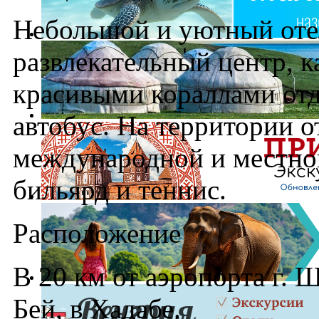
Небольшой и уютный отел
развлекательный центр, к
красивыми кораллами от
автобус. На территории о
международной и местной
бильярд и теннис.
Расположение
В 20 км от аэропорта г. 
Бей, в Хадабе.