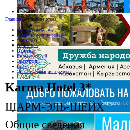
Главная
/
Описание отеля
Спецпредложения
Наличие мест на рейсах
Стоп-лист
Поиск цен
О стране
Каталог отелей
Экскурсии
Визы
Доп. информация и услуги
Karma Hotel 3*
ШАРМ-ЭЛЬ-ШЕЙХ
Общие сведения