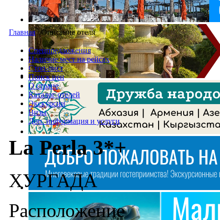
Главная
/
Описание отеля
Спецпредложения
Наличие мест на рейсах
Стоп-лист
Поиск цен
О стране
Каталог отелей
Экскурсии
Визы
Доп. информация и услуги
La Perla 3*+
ХУРГАДA
Расположение