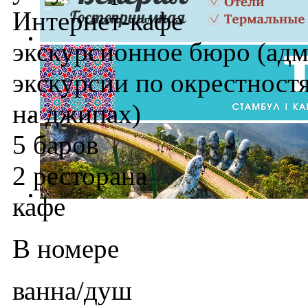
Интернет-кафе
экскурсионное бюро (адм
экскурсии по окрестност
на джипах)
5 баров
2 ресторана
кафе
В номере
ванна/душ