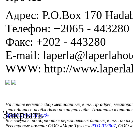
Адрес: P.O.Box 170 Hadab
Телефон: +2065 - 443280 
Факс: +202 - 443280
E-mail: laperla@laperlaho
WWW: http://www.laperla
На сайте ведется сбор метаданных, в т.ч. ip-адрес, местора
этих данных, необходимо покинуть сайт. Политика в отнош
Закрыть
Трэвел. Русский клуб»
Все вопросы по обработке персональных данных, в т.ч. об их
Реестровые номера: ООО «Море Трэвел»
РТО 013907
, ООО «