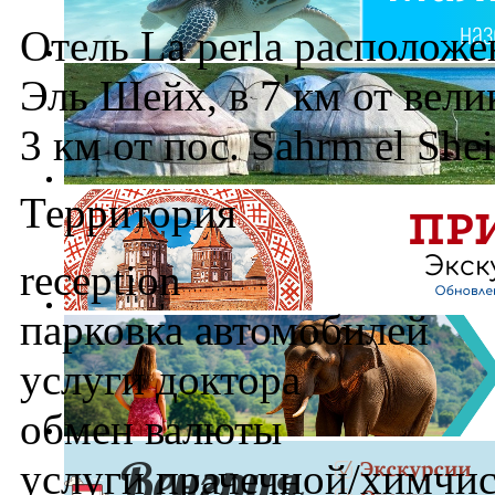
Отель La perla расположе
Эль Шейх, в 7 км от вели
3 км от пос. Sahrm el She
Территория
reception
парковка автомобилей
услуги доктора
обмен валюты
услуги прачечной/химчи