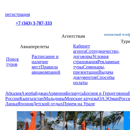
регистрация
+7 (343) 3-787-333
контактный телеф
Агентствам
Тур
Кабинет
Авиаперелеты
агента
Сотрудничество,
Расписание и
договоры
Условия
Поиск
наличие
страхования
Рекламные
туров
мест
Правила
туры
Семинары,
авиакомпаний
презентации
Выдача
документов
Способы
оплаты
Абхазия
Азербайджан
Армения
Беларусь
Босния и Герцеговина
России
Кыргызстан
Мальдивы
Морские круизы
ОАЭ
Оман
Росс
Ланка
Япония
Детский отдых
Прием на Урале