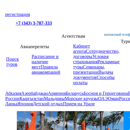
регистрация
+7 (343) 3-787-333
контактный телеф
Агентствам
Тур
Кабинет
Авиаперелеты
агента
Сотрудничество,
Расписание и
договоры
Условия
Поиск
наличие
страхования
Рекламные
туров
мест
Правила
туры
Семинары,
авиакомпаний
презентации
Выдача
документов
Способы
оплаты
Абхазия
Азербайджан
Армения
Беларусь
Босния и Герцеговина
России
Кыргызстан
Мальдивы
Морские круизы
ОАЭ
Оман
Росс
Ланка
Япония
Детский отдых
Прием на Урале