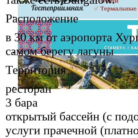
Расположение
в 30 км от аэропорта Хур
самом берегу лагуны
Территория
ресторан
3 бара
открытый бассейн (с под
услуги прачечной (платно