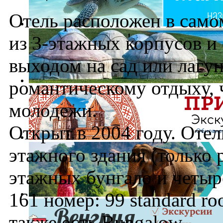
Отель расположен в само
из 3-этажных корпусов и
выходом на сад или лагун
романтическому отдыху, 
молодежи.
Открыт в 2004 году. Отел
этажного здания (только 
этажных бунгало и четыр
161 номер: 99 standard ro
также есть Bungalow.