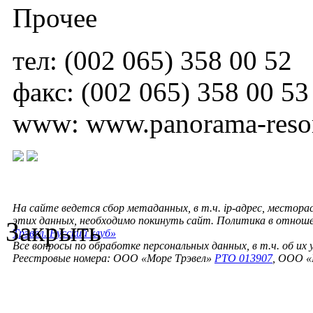
Прочее
тел: (002 065) 358 00 52
факс: (002 065) 358 00 53
www: www.panorama-reso
На сайте ведется сбор метаданных, в т.ч. ip-адрес, местора
этих данных, необходимо покинуть сайт. Политика в отнош
Закрыть
Трэвел. Русский клуб»
Все вопросы по обработке персональных данных, в т.ч. об их
Реестровые номера: ООО «Море Трэвел»
РТО 013907
, ООО «