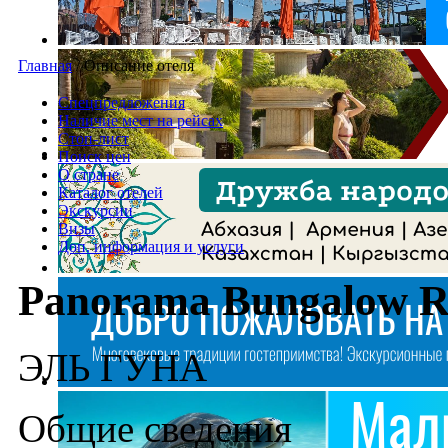
Главная
/
Описание отеля
Спецпредложения
Наличие мест на рейсах
Стоп-лист
Поиск цен
О стране
Каталог отелей
Экскурсии
Визы
Доп. информация и услуги
Panorama Bungalow Re
ЭЛЬ ГУНА
Общие сведения