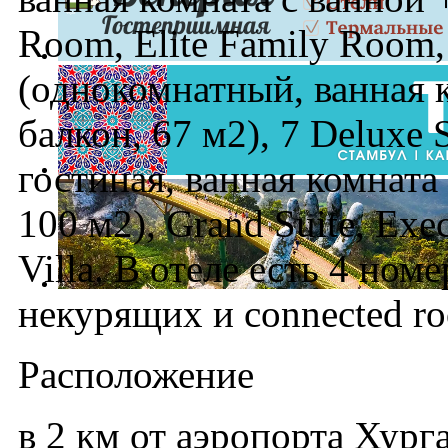
Room, Elite Family Room, 
(однокомнатный, ванная 
балкон, 67 м2), 7 Deluxe 
гостиная, ванная комната 
100 м2), Grand Suite, Execu
Villa. В отеле есть 4 ном
некурящих и connected r
Расположение
в 2 км от аэропорта Хурга