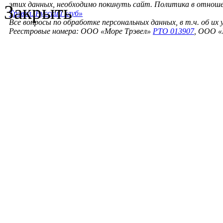
этих данных, необходимо покинуть сайт. Политика в отнош
Закрыть
Трэвел. Русский клуб»
Все вопросы по обработке персональных данных, в т.ч. об их
Реестровые номера: ООО «Море Трэвел»
РТО 013907
, ООО «