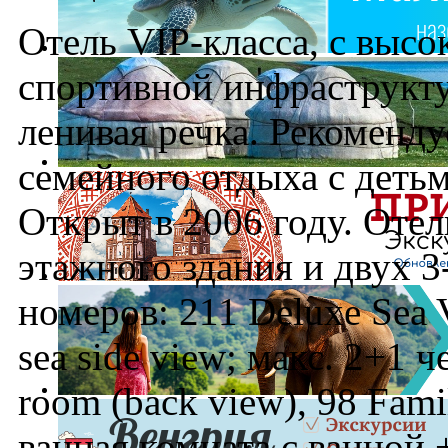
Отель VIP-класса, с высо
спортивной инфраструкту
ленивая речка. Рекоменду
семейного отдыха с детьм
Открыт в 2006 году. Отел
этажного здания и двух 3
номеров: 211 Deluxe Sea 
sea side view; макс. 2+1 ч
room (back view), 98 Fa
ванная комната с ванной +