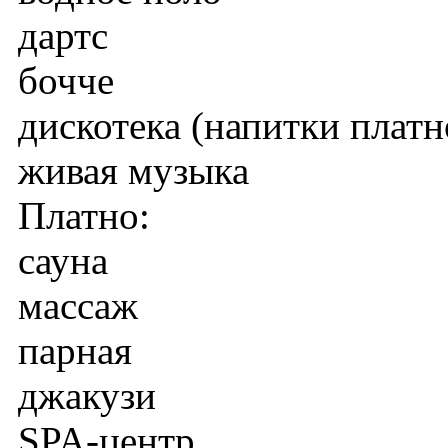
дартс
бочче
дискотека (напитки платн
живая музыка
Платно:
сауна
массаж
парная
джакузи
SPA-центр