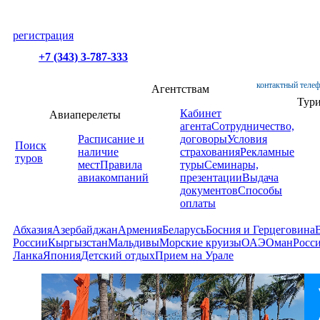
регистрация
+7 (343) 3-787-333
контактный телеф
Агентствам
Тур
Кабинет
Авиаперелеты
агента
Сотрудничество,
Расписание и
договоры
Условия
Поиск
наличие
страхования
Рекламные
туров
мест
Правила
туры
Семинары,
авиакомпаний
презентации
Выдача
документов
Способы
оплаты
Абхазия
Азербайджан
Армения
Беларусь
Босния и Герцеговина
России
Кыргызстан
Мальдивы
Морские круизы
ОАЭ
Оман
Росс
Ланка
Япония
Детский отдых
Прием на Урале