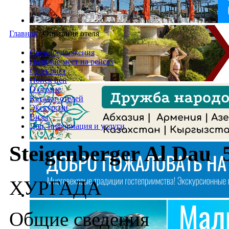
Главная
/
Описание отеля
Спецпредложения
Наличие мест на рейсах
Стоп-лист
Поиск цен
О стране
Каталог отелей
Экскурсии
Визы
Доп. информация и услуги
Steigenberger Al Dau 
ХУРГАДA
Общие сведения