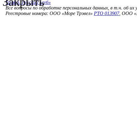
Закрыть
Трэвел. Русский клуб»
Все вопросы по обработке персональных данных, в т.ч. об их
Реестровые номера: ООО «Море Трэвел»
РТО 013907
, ООО «