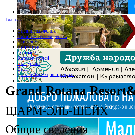
Главная
/
Описание отеля
Спецпредложения
Наличие мест на рейсах
Стоп-лист
Поиск цен
О стране
Каталог отелей
Экскурсии
Визы
Доп. информация и услуги
Grand Rotana Resort&
ШАРМ-ЭЛЬ-ШЕЙХ
Общие сведения