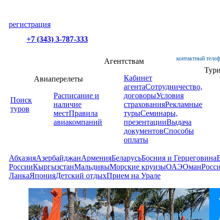
регистрация
+7 (343) 3-787-333
контактный телеф
Агентствам
Тур
Кабинет
Авиаперелеты
агента
Сотрудничество,
Расписание и
договоры
Условия
Поиск
наличие
страхования
Рекламные
туров
мест
Правила
туры
Семинары,
авиакомпаний
презентации
Выдача
документов
Способы
оплаты
Абхазия
Азербайджан
Армения
Беларусь
Босния и Герцеговина
России
Кыргызстан
Мальдивы
Морские круизы
ОАЭ
Оман
Росс
Ланка
Япония
Детский отдых
Прием на Урале