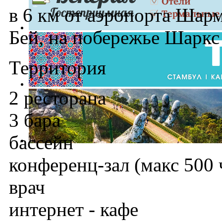
в 6 км от аэропорта Шарм
Бей, на побережье Шаркс 
Территория
2 ресторана
3 бара
бассейн
конференц-зал (макс 500 
врач
интернет - кафе