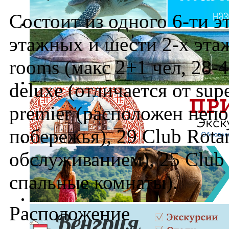
Состоит из одного 6-ти э
этажных и шести 2-х этаж
rooms (макс 2+1 чел, 28-42
deluxe (отличается от supe
premier (расположен неп
побережья), 29 Club Rota
обслуживанием), 25 Club Ro
спальные комнаты).
Расположение