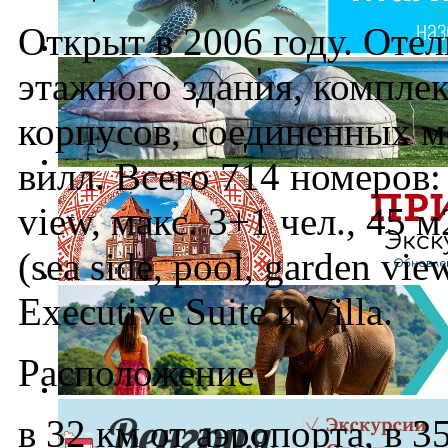
Открыт в 2006 году. Отел
этажного здания, комплек
корпусов, соединенных м
вилл. Всего 714 номеров:
view, макс. 3+1 чел., 45 
(sea side, pool, garden vi
Executive Suite и Villa.
Расположение
в 32 км от аэропорта, в 3