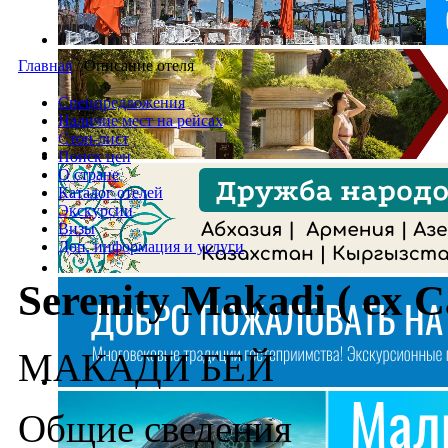
Главная
/
Описание отеля
Спецпредложения
Наличие мест на рейсах
Стоп-лист
Поиск цен
О стране
Каталог отелей
Экскурсии
Визы
Доп. информация и услуги
Serenity Makadi ( ex C
МАКАДИ БЕЙ
Общие сведения