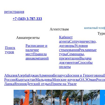
регистрация
+7 (343) 3-787-333
контактный телеф
Агентствам
Тур
Кабинет
Авиаперелеты
агента
Сотрудничество,
Расписание и
договоры
Условия
Поиск
наличие
страхования
Рекламные
туров
мест
Правила
туры
Семинары,
авиакомпаний
презентации
Выдача
документов
Способы
оплаты
Абхазия
Азербайджан
Армения
Беларусь
Босния и Герцеговина
России
Кыргызстан
Мальдивы
Морские круизы
ОАЭ
Оман
Росс
Ланка
Япония
Детский отдых
Прием на Урале