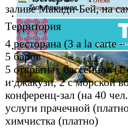
заливе Макади-Бей, на са
Территория
4 ресторана (3 a la carte –
5 баров
5 открытых бассейнов (1
и джакузи, 2 с морской в
конференц-зал (на 40 чел.
услуги прачечной (платно
химчистка (платно)