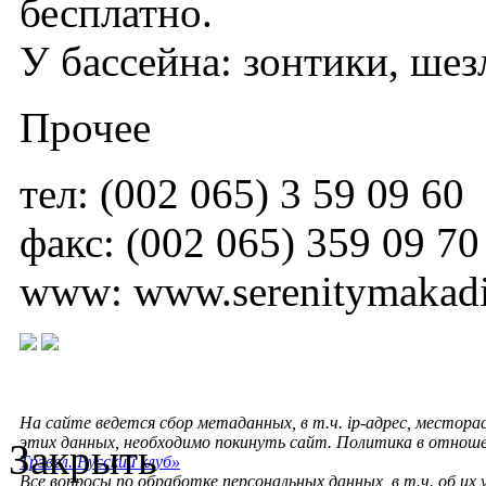
бесплатно.
У бассейна: зонтики, шез
Прочее
тел: (002 065) 3 59 09 60
факс: (002 065) 359 09 70
www: www.serenitymakad
На сайте ведется сбор метаданных, в т.ч. ip-адрес, местора
этих данных, необходимо покинуть сайт. Политика в отнош
Закрыть
Трэвел. Русский клуб»
Все вопросы по обработке персональных данных, в т.ч. об их