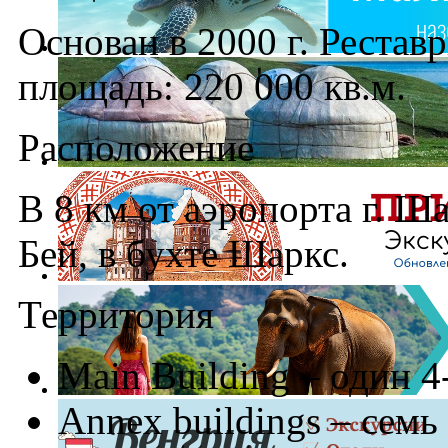
Основан в 2000 г. Рестав
площадь: 220 000 кв.м.
Расположение
В 8 км от аэропорта г. Ш
Бей, в бухте Шаркс.
Территория
Main Building – один 4
Annex buildings – семь