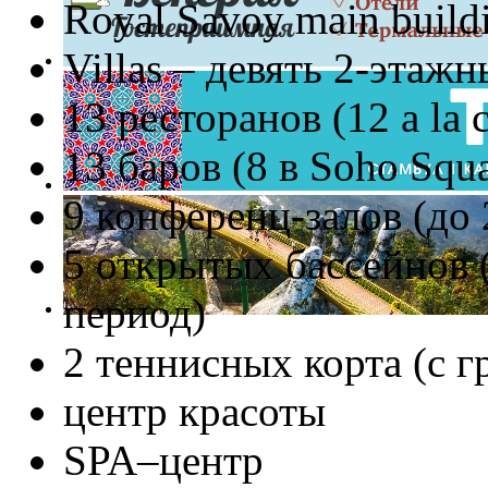
Royal Savoy main buil
Villas – девять 2-этаж
13 ресторанов (12 a la c
13 баров (8 в Soho Squa
9 конференц-залов (до 
5 открытых бассейнов 
период)
2 теннисных корта (с 
центр красоты
SPA–центр