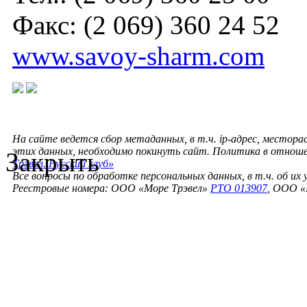
Факс: (2 069) 360 24 52
www.savoy-sharm.com
На сайте ведется сбор метаданных, в т.ч. ip-адрес, местора
этих данных, необходимо покинуть сайт. Политика в отнош
Закрыть
Трэвел. Русский клуб»
Все вопросы по обработке персональных данных, в т.ч. об их
Реестровые номера: ООО «Море Трэвел»
РТО 013907
, ООО «