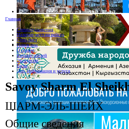
Главная
/
Описание отеля
Спецпредложения
Наличие мест на рейсах
Стоп-лист
Поиск цен
О стране
Каталог отелей
Экскурсии
Визы
Доп. информация и услуги
Savoy Sharm El Sheik
ШАРМ-ЭЛЬ-ШЕЙХ
Общие сведения