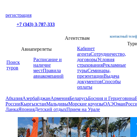
регистрация
+7 (343) 3-787-333
контактный телеф
Агентствам
Тур
Кабинет
Авиаперелеты
агента
Сотрудничество,
Расписание и
договоры
Условия
Поиск
наличие
страхования
Рекламные
туров
мест
Правила
туры
Семинары,
авиакомпаний
презентации
Выдача
документов
Способы
оплаты
Абхазия
Азербайджан
Армения
Беларусь
Босния и Герцеговина
России
Кыргызстан
Мальдивы
Морские круизы
ОАЭ
Оман
Росс
Ланка
Япония
Детский отдых
Прием на Урале