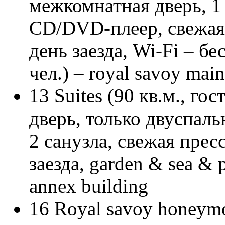
межкомнатная дверь, 1 
CD/DVD-плеер, свежая 
день заезда, Wi-Fi – бе
чел.) – royal savoy main
13 Suites (90 кв.м., го
дверь, только двуспаль
2 санузла, свежая прес
заезда, garden & sea & p
annex building
16 Royal savoy honeymoo