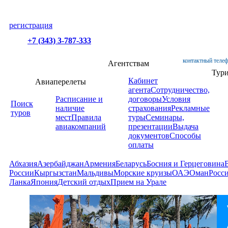
регистрация
+7 (343) 3-787-333
контактный телеф
Агентствам
Тур
Кабинет
Авиаперелеты
агента
Сотрудничество,
Расписание и
договоры
Условия
Поиск
наличие
страхования
Рекламные
туров
мест
Правила
туры
Семинары,
авиакомпаний
презентации
Выдача
документов
Способы
оплаты
Абхазия
Азербайджан
Армения
Беларусь
Босния и Герцеговина
России
Кыргызстан
Мальдивы
Морские круизы
ОАЭ
Оман
Росс
Ланка
Япония
Детский отдых
Прием на Урале