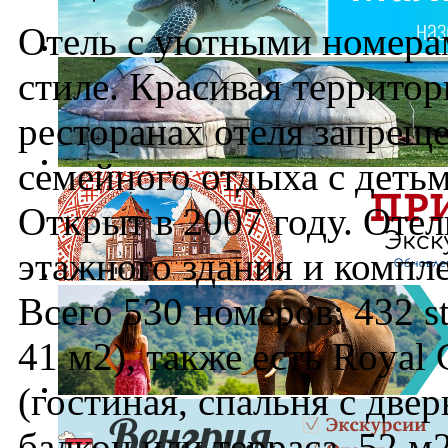
Отель с уютными номера
стиле. Красивая территор
ресторанах отеля запрещ
семейного отдыха с детьм
Открыт в 2007 году. Отел
этажного здания и компл
Всего 530 номеров: 432 st
41 м2), также есть Royal
(гостиная, спальня с две
балкон или терраса, 52 м2