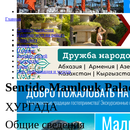
Главная
/
Описание отеля
Спецпредложения
Наличие мест на рейсах
Стоп-лист
Поиск цен
О стране
Каталог отелей
Экскурсии
Визы
Доп. информация и услуги
Sentido Mamlouk Pala
ХУРГАДA
Общие сведения