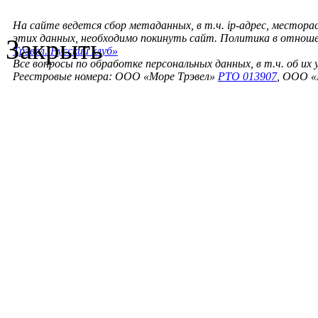
На сайте ведется сбор метаданных, в т.ч. ip-адрес, местора
этих данных, необходимо покинуть сайт. Политика в отнош
Закрыть
Трэвел. Русский клуб»
Все вопросы по обработке персональных данных, в т.ч. об их
Реестровые номера: ООО «Море Трэвел»
РТО 013907
, ООО «