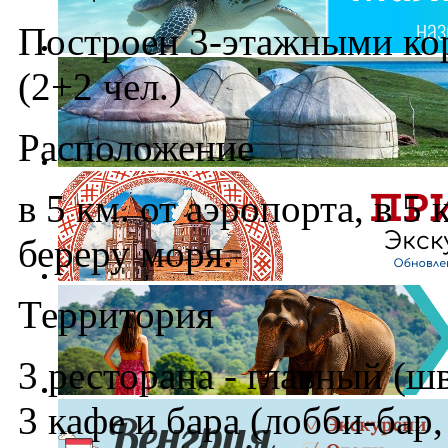
Построен 3-этажными кор
(2+2 чел.)
Расположение
в 5 км. от аэропорта, в 5 
береру моря.
Территория
3 ресторана - главный (шве
3 кафе и бара (лобби-бар,