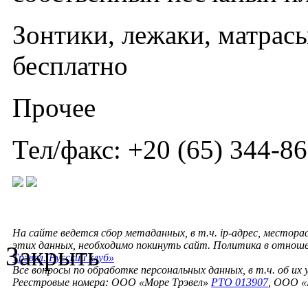
Зонтики, лежаки, матрас
бесплатно
Прочее
Тел/факс: +20 (65) 344-86
На сайте ведется сбор метаданных, в т.ч. ip-адрес, местора
этих данных, необходимо покинуть сайт. Политика в отнош
Закрыть
Трэвел. Русский клуб»
Все вопросы по обработке персональных данных, в т.ч. об их
Реестровые номера: ООО «Море Трэвел»
РТО 013907
, ООО «