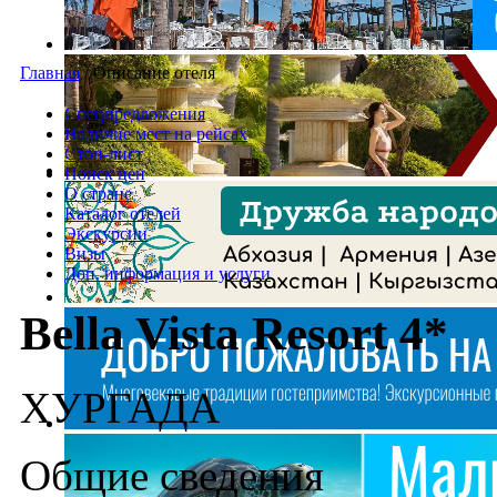
Главная
/
Описание отеля
Спецпредложения
Наличие мест на рейсах
Стоп-лист
Поиск цен
О стране
Каталог отелей
Экскурсии
Визы
Доп. информация и услуги
Bella Vista Resort 4*
ХУРГАДA
Общие сведения