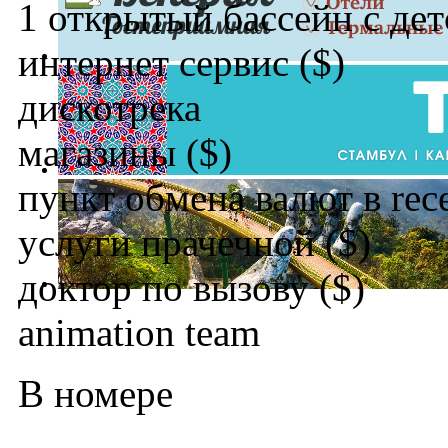
1 открытый бассейн с де
интернет сервис ($)
дискотрека
магазины ($)
пункт обмена валют в rec
услуги прачечной ($)
доктор по вызову ($)
animation team
В номере