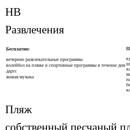
HB
Развлечения
Бесплатно:
П
к
вечерние развлекательные программы
ш
волейбол на пляже и спортивные программы в течение дня
к
дартс
м
живая музыка
н
б
к
Пляж
собственный песчаный п