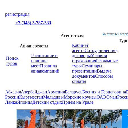
регистрация
+7 (343) 3-787-333
контактный телеф
Агентствам
Тур
Кабинет
Авиаперелеты
агента
Сотрудничество,
Расписание и
договоры
Условия
Поиск
наличие
страхования
Рекламные
туров
мест
Правила
туры
Семинары,
авиакомпаний
презентации
Выдача
документов
Способы
оплаты
Абхазия
Азербайджан
Армения
Беларусь
Босния и Герцеговина
России
Кыргызстан
Мальдивы
Морские круизы
ОАЭ
Оман
Росс
Ланка
Япония
Детский отдых
Прием на Урале