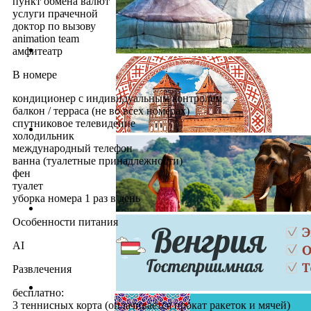
пункт обмена валют
услуги прачечной
доктор по вызову
animation team
амфитеатр
В номере
кондиционер с индивидуальным контролем
балкон / терраса (не во всех номерах)
спутниковое телевидение
холодильник
международный телефон
ванна (туалетные принадлежности)
фен
туалет
уборка номера 1 раз в день
Особенности питания
AI
Развлечения
бесплатно:
3 теннисных корта (оплачивается прокат ракеток и мячей)