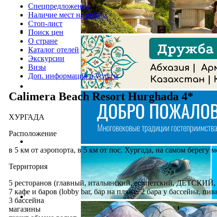
Спецпредложения
Наличие мест на рейсах
Стоп-лист
Поиск цен
О стране
Каталог отелей
Экскурсии
Визы
Доп. информация и услуги
Calimera Beach Resort Hurghada 4*
ХУРГАДA
Расположение
в 5 км от аэропорта, в 5 км от пос. Хургада, на самом берегу м
Территория
5 ресторанов (главный, итальянский, египетский, ДЕТСКИЙ, 
7 кафе и баров (lobby bar, бар на пляже, 2 бара у бассейна, пи
3 бассейна
магазины