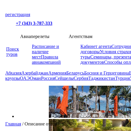
регистрация
+7 (343) 3-787-333
Авиаперелеты
Агентствам
Расписание и
Кабинет агента
Сотрудни
Поиск
наличие
договоры
Условия страхо
туров
мест
Правила
туры
Семинары, презент
авиакомпаний
документов
Способы опл
Абхазия
Азербайджан
Армения
Беларусь
Босния и Герцеговина
круизы
ОАЭ
Оман
Россия
Сейшелы
Сербия
Таджикистан
Турция
Главная
/
Описание отеля