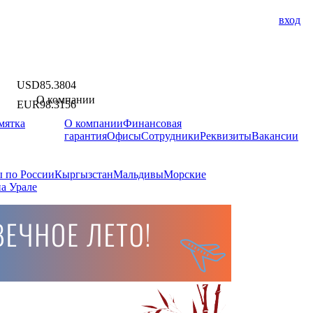
вход
USD
85.3804
О компании
EUR
98.3156
мятка
О компании
Финансовая
гарантия
Офисы
Сотрудники
Реквизиты
Вакансии
 по России
Кыргызстан
Мальдивы
Морские
а Урале