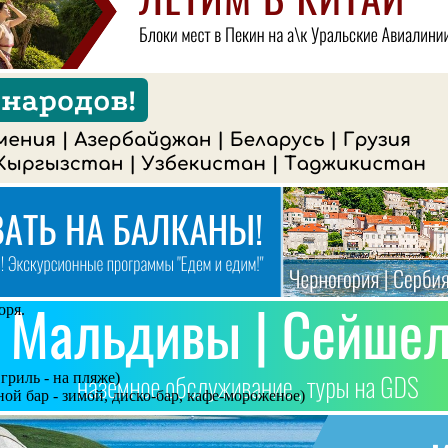
оря.
гриль - на пляже)
вной бар - зимой, диско-бар, кафе-мороженое)