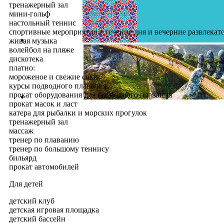
тренажерный зал
мини-гольф
настольный теннис
спортивные мероприятия в течение дня и вечерние развлека
живая музыка
волейбол на пляже
дискотека
платно:
мороженое и свежие соки
курсы подводного плавания
прокат оборудования для подводного плавания
прокат масок и ласт
катера для рыбалки и морских прогулок
тренажерный зал
массаж
тренер по плаванию
тренер по большому теннису
бильярд
прокат автомобилей
Для детей
детский клуб
детская игровая площадка
детский бассейн