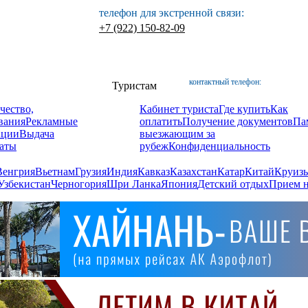
телефон для экстренной связи:
+7 (922) 150-82-09
контактный телефон:
Туристам
чество,
Кабинет туриста
Где купить
Как
вания
Рекламные
оплатить
Получение документов
Па
ации
Выдача
выезжающим за
аты
рубеж
Конфиденциальность
Венгрия
Вьетнам
Грузия
Индия
Кавказ
Казахстан
Катар
Китай
Круизы
Узбекистан
Черногория
Шри Ланка
Япония
Детский отдых
Прием н