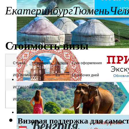
Екатеринбург
Тюмень
Чел
Стоимость визы
Страна
Стоимость
Валюта
Срок оформления
ИСПАНИЯ
85
Eu
15 рабочих дней
ИСПАНИЯ
бесплатно
Eu
15 рабочих дней
ИСПАНИЯ
5
Eu
Bизовая поддержка для самос