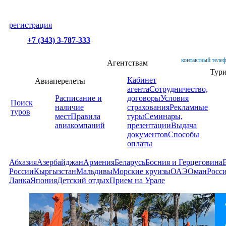
регистрация
+7 (343) 3-787-333
контактный телеф
Агентствам
Тур
Кабинет
Авиаперелеты
агента
Сотрудничество,
Расписание и
договоры
Условия
Поиск
наличие
страхования
Рекламные
туров
мест
Правила
туры
Семинары,
авиакомпаний
презентации
Выдача
документов
Способы
оплаты
Абхазия
Азербайджан
Армения
Беларусь
Босния и Герцеговина
России
Кыргызстан
Мальдивы
Морские круизы
ОАЭ
Оман
Росс
Ланка
Япония
Детский отдых
Прием на Урале