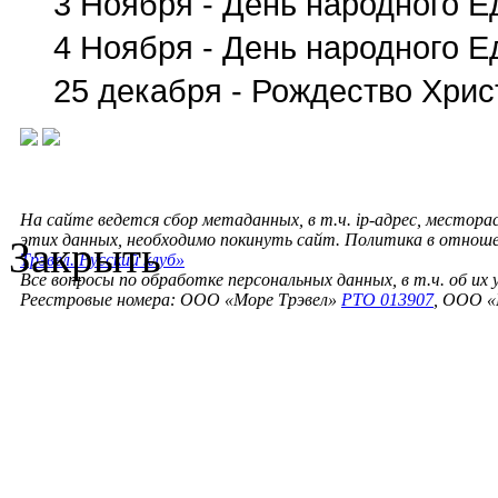
3 Ноября - День народного 
4 Ноября - День народного 
25 декабря - Рождество Хрис
На сайте ведется сбор метаданных, в т.ч. ip-адрес, местора
этих данных, необходимо покинуть сайт. Политика в отнош
Закрыть
Трэвел. Русский клуб»
Все вопросы по обработке персональных данных, в т.ч. об их
Реестровые номера: ООО «Море Трэвел»
РТО 013907
, ООО «