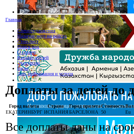
Главная
/
Визы
Спецпредложения
Наличие мест на рейсах
Стоп-лист
Поиск цен
О стране
Каталог отелей
Экскурсии
Визы
Доп. информация и услуги
Доплаты за детей до д
Город вылета
Страна
Город прилета
Стоимость
Вал
ЕКАТЕРИНБУРГ
ИСПАНИЯ
БАРСЕЛОНА
50
Eu
Все доплаты даны на срок