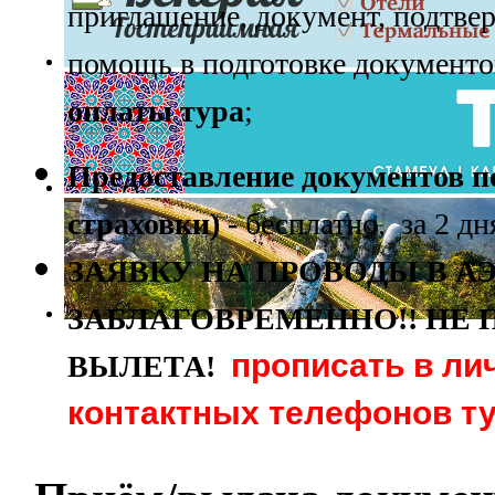
приглашение, документ, подтве
помощь в подготовке документо
оплаты тура
;
Предоставление документов по
страховки) -
бесплатно, за 2 дн
ЗАЯВКУ НА ПРОВОДЫ В 
ЗАБЛАГОВРЕМЕННО!! НЕ П
прописать в ли
ВЫЛЕТА!
контактных телефонов т