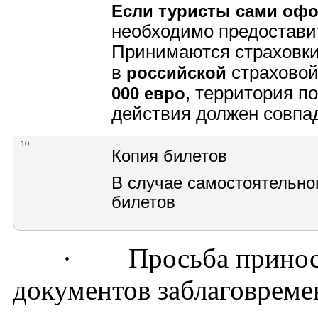
Если туристы сами оф
необходимо предоставит
Принимаются страховк
в
страхово
российской
, территория п
000 евро
действия должен совпад
10.
Копия билетов
В случае самостоятельног
билетов
·
Просьба принос
документов заблаговреме