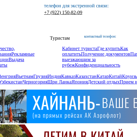
телефон для экстренной связи:
+7 (922) 150-82-09
контактный телефон:
Туристам
чество,
Кабинет туриста
Где купить
Как
вания
Рекламные
оплатить
Получение документов
Па
ации
Выдача
выезжающим за
аты
рубеж
Конфиденциальность
Венгрия
Вьетнам
Грузия
Индия
Кавказ
Казахстан
Катар
Китай
Круизы
Узбекистан
Черногория
Шри Ланка
Япония
Детский отдых
Прием н