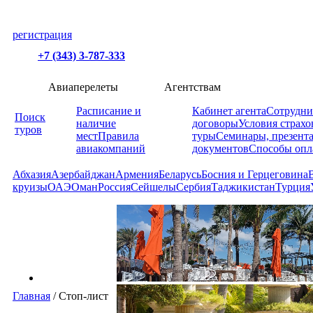
регистрация
+7 (343) 3-787-333
Авиаперелеты
Агентствам
Расписание и
Кабинет агента
Сотрудни
Поиск
наличие
договоры
Условия страхо
туров
мест
Правила
туры
Семинары, презент
авиакомпаний
документов
Способы опл
Абхазия
Азербайджан
Армения
Беларусь
Босния и Герцеговина
круизы
ОАЭ
Оман
Россия
Сейшелы
Сербия
Таджикистан
Турция
Главная
/
Стоп-лист