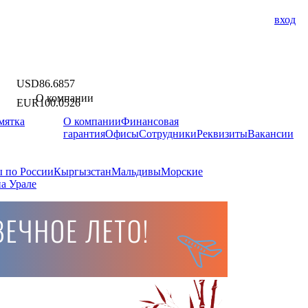
вход
USD
86.6857
О компании
EUR
100.0526
мятка
О компании
Финансовая
гарантия
Офисы
Сотрудники
Реквизиты
Вакансии
 по России
Кыргызстан
Мальдивы
Морские
а Урале