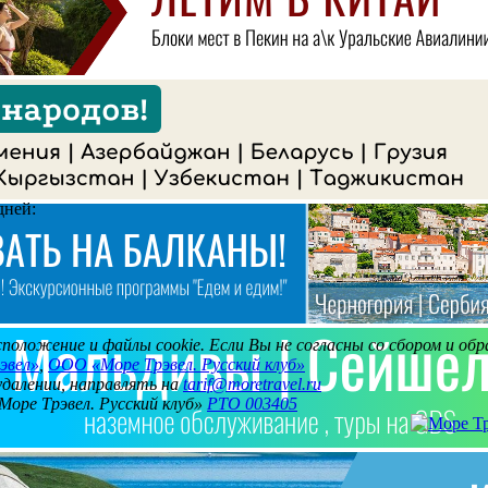
дней:
асположение и файлы cookie. Если Вы не согласны со сбором и о
эвел»
,
ООО «Море Трэвел. Русский клуб»
 удалении, направлять на
tarif@moretravel.ru
Море Трэвел. Русский клуб»
РТО 003405